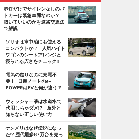
赤灯だけでサイレンなしのパ
トカーは緊急車両なのか？
抜いていいのかを道路交通法
で解説
2
ソリオは車中泊にも使える
コンパクトか!? 人気ハイト
ワゴンのシートアレンジと
寝られる広さをチェック!!
3
電気の走りなのに充電不
要!! 日産ノートのe-
POWERはEVと何が違う？
4
ウォッシャー液は水道水で
代用しちゃダメ!? 意外と
知らない正しい使い方
5
ケンメリはなぜ伝説になっ
た!? 歴代最多67万台を売っ