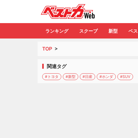
自動車情報誌「ベ
ランキング
スクープ
新型
ベス
TOP
>
関連タグ
#トヨタ
#新型
#日産
#ホンダ
#SUV