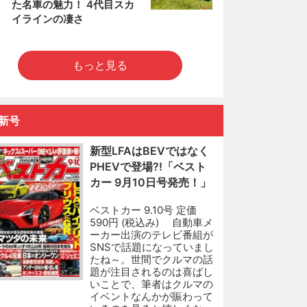
た名車の魅力！ 4代目スカ
イラインの凄さ
もっと見る
新号
新型LFAはBEVではなく
PHEVで登場?!「ベスト
カー 9月10日号発売！」
ベストカー 9.10号 定価
590円 (税込み) 自動車メ
ーカー出演のテレビ番組が
SNSで話題になっていまし
たね～。世間でクルマの話
題が注目されるのは喜ばし
いことで、筆者はクルマの
イベントなんかが賑わって