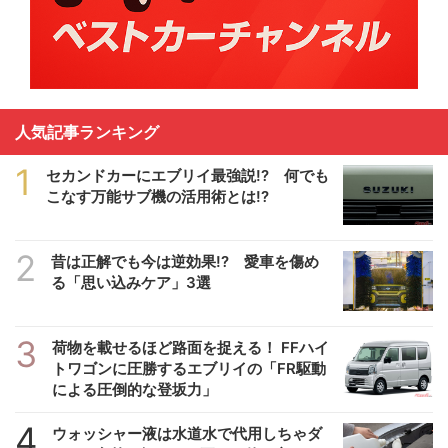
人気記事ランキング
1
セカンドカーにエブリイ最強説!? 何でも
こなす万能サブ機の活用術とは!?
2
昔は正解でも今は逆効果!? 愛車を傷め
る「思い込みケア」3選
3
荷物を載せるほど路面を捉える！ FFハイ
トワゴンに圧勝するエブリイの「FR駆動
による圧倒的な登坂力」
4
ウォッシャー液は水道水で代用しちゃダ