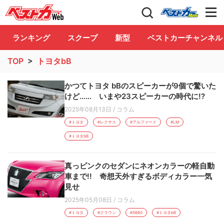
自動車情報誌「ベストカー」
Club
ランキング
スクープ
新型
ベストカーチャンネル
TOP
>
トヨタbB
かつてトヨタ bBのスピーカーが9個で驚いた
けど…… いまや23スピーカーの時代に!?
2025年08月13日
/
コラム
#トヨタ
#レクサス
#アルファード
#LM
#トヨタbB
真っピンクのセダンにネオンカラーの軽自動
車まで!! 奇想天外すぎるボディカラー一気
見せ
2025年05月08日
/
コラム
#トヨタ
#クラウン
#S660
#トヨタbB