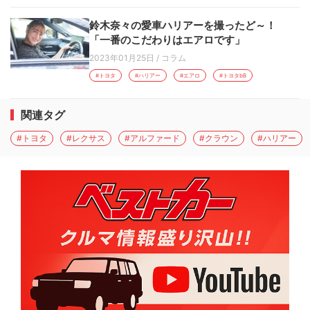
鈴木奈々の愛車ハリアーを撮ったど～！
「一番のこだわりはエアロです」
2023年01月25日
/
コラム
#トヨタ
#ハリアー
#エアロ
#トヨタbB
関連タグ
#トヨタ
#レクサス
#アルファード
#クラウン
#ハリアー