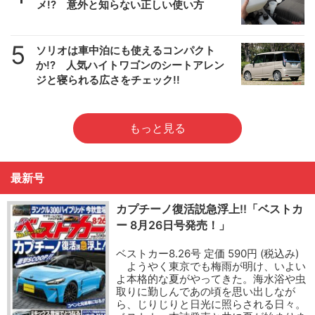
メ!? 意外と知らない正しい使い方
5
ソリオは車中泊にも使えるコンパクト
か!? 人気ハイトワゴンのシートアレン
ジと寝られる広さをチェック!!
もっと見る
最新号
カプチーノ復活説急浮上!!「ベストカ
ー 8月26日号発売！」
ベストカー8.26号 定価 590円 (税込み)
ようやく東京でも梅雨が明け、いよい
よ本格的な夏がやってきた。海水浴や虫
取りに勤しんであの頃を思い出しなが
ら、じりじりと日光に照らされる日々。