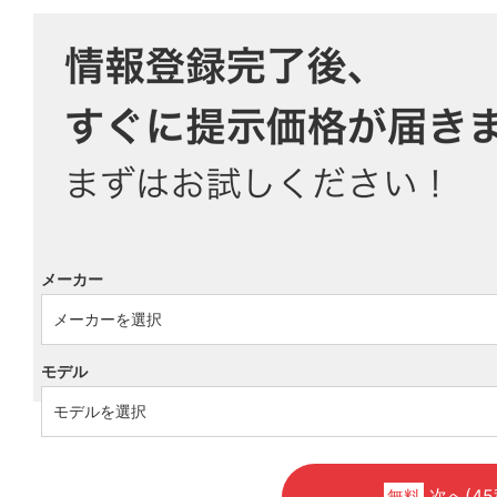
メーカー
モデル
次へ(45
無料