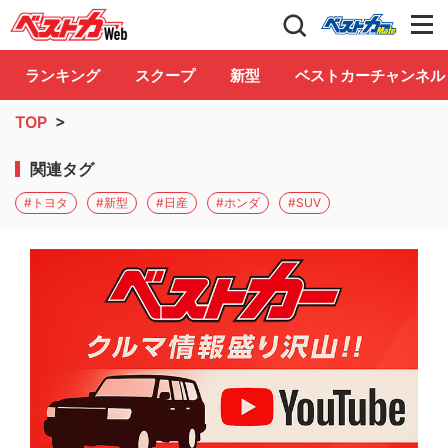
自動車情報誌「ベストカー」
Club
ランキング
スクープ
新型
ベストカーチャンネル
TOP
>
関連タグ
#トヨタ
#新型
#日産
#ホンダ
#SUV