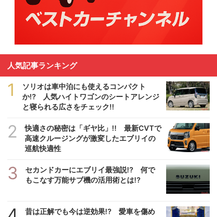
人気記事ランキング
1
ソリオは車中泊にも使えるコンパクト
か!? 人気ハイトワゴンのシートアレンジ
と寝られる広さをチェック!!
2
快適さの秘密は「ギヤ比」!! 最新CVTで
高速クルージングが激変したエブリイの
巡航快適性
3
セカンドカーにエブリイ最強説!? 何で
もこなす万能サブ機の活用術とは!?
4
昔は正解でも今は逆効果!? 愛車を傷め