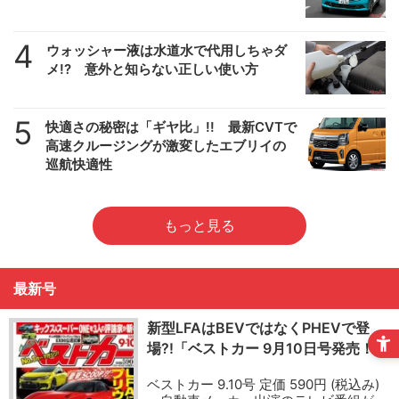
4
ウォッシャー液は水道水で代用しちゃダ
メ!? 意外と知らない正しい使い方
5
快適さの秘密は「ギヤ比」!! 最新CVTで
高速クルージングが激変したエブリイの
巡航快適性
もっと見る
最新号
新型LFAはBEVではなくPHEVで登
場?!「ベストカー 9月10日号発売！」
ベストカー 9.10号 定価 590円 (税込み)