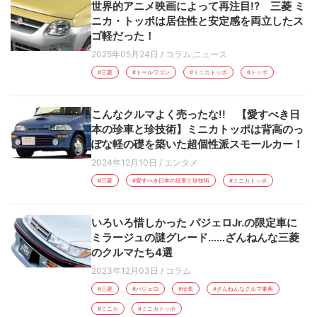
世界的アニメ映画によって再注目!? 三菱 ミ
ニカ・トッポは居住性と安定感を両立したス
ゴ軽だった！
2025年05月24日
/
コラム
,
ニュース
#三菱
#トールワゴン
#ミニカトッポ
#トッポ
こんなクルマよく売ったな!! 【愛すべき日
本の珍車と珍技術】ミニカトッポは背高のっ
ぽな軽の礎を築いた超個性派スモールカー！
2024年12月10日
/
エンタメ
#三菱
#愛すべき日本の珍車と珍技術
#ミニカトッポ
いろいろ惜しかった パジェロJr.の限定車に
ミラージュの謎グレード……ざんねんな三菱
のクルマたち4選
2023年12月03日
/
コラム
#三菱
#パジェロ
#珍車
#ざんねんなクルマ事典
#ミニカ
#ミニカトッポ