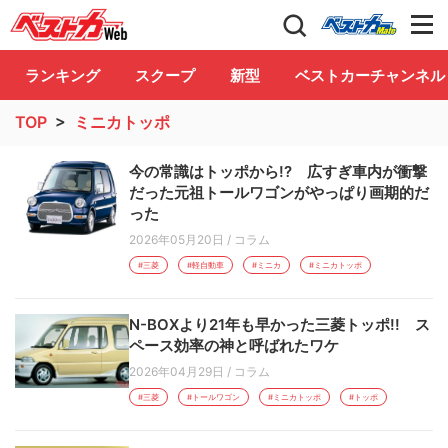
自動車情報誌「ベストカー」
Club
ランキング
スクープ
新型
ベストカーチャンネル
TOP
>
ミニカトッポ
今の常識はトッポから!? 広すぎ車内が衝撃
だった元祖トールワゴンがやっぱり画期的だ
った
2026年05月20日
/
コラム
#三菱
#軽自動車
#ミニカ
#ミニカトッポ
N-BOXより21年も早かった三菱トッポ!! ス
ペース効率の神と呼ばれたワケ
2026年04月29日
/
コラム
#三菱
#トールワゴン
#ミニカトッポ
#トッポ