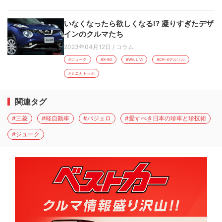
いなくなったら欲しくなる!? 凝りすぎたデザ
インのクルマたち
2023年04月12日
/
コラム
#ジューク
#X-90
#WiLL Vi
#CR-Xデルソル
#ミニカトッポ
関連タグ
#三菱
#軽自動車
#パジェロ
#愛すべき日本の珍車と珍技術
#ジューク