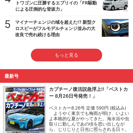
トワゴンに圧勝するエブリイの「FR駆動
による圧倒的な登坂力」
5
マイナーチェンジの域を超えた!? 新型ク
ロスビーがフルモデルチェンジ並みの大
改良で売れ続ける理由
もっと見る
最新号
カプチーノ復活説急浮上!!「ベストカ
ー 8月26日号発売！」
ベストカー8.26号 定価 590円 (税込み)
ようやく東京でも梅雨が明け、いよい
よ本格的な夏がやってきた。海水浴や虫
取りに勤しんであの頃を思い出しなが
ら、じりじりと日光に照らされる日々。