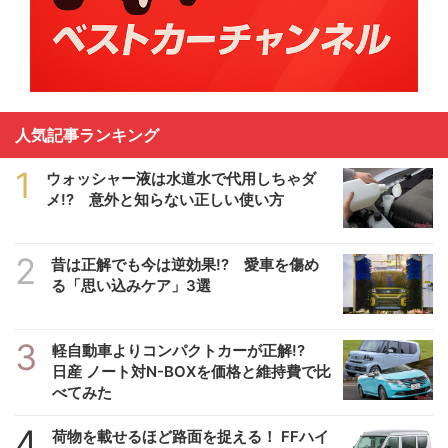
人気記事ランキング
1
ウォッシャー液は水道水で代用しちゃダ
メ!? 意外と知らない正しい使い方
2
昔は正解でも今は逆効果!? 愛車を傷め
る「思い込みケア」3選
3
軽自動車よりコンパクトカーが正解!?
日産 ノート対N-BOXを価格と維持費で比
べてみた
4
荷物を載せるほど路面を捉える！ FFハイ