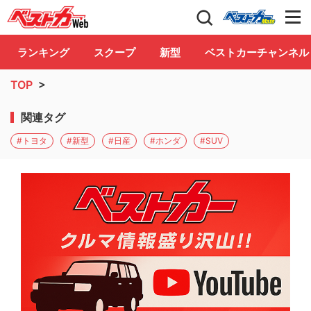
自動車情報誌「ベストカー」
Club
ランキング
スクープ
新型
ベストカーチャンネル
TOP
>
関連タグ
#トヨタ
#新型
#日産
#ホンダ
#SUV