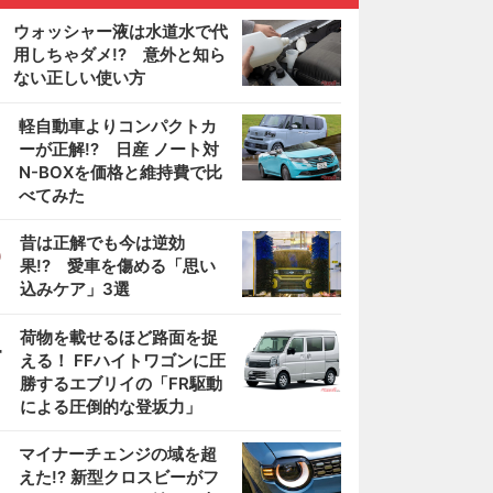
ウォッシャー液は水道水で代
用しちゃダメ!? 意外と知ら
ない正しい使い方
2
軽自動車よりコンパクトカ
ーが正解!? 日産 ノート対
N-BOXを価格と維持費で比
べてみた
3
昔は正解でも今は逆効
果!? 愛車を傷める「思い
込みケア」3選
4
荷物を載せるほど路面を捉
える！ FFハイトワゴンに圧
勝するエブリイの「FR駆動
による圧倒的な登坂力」
5
マイナーチェンジの域を超
えた!? 新型クロスビーがフ