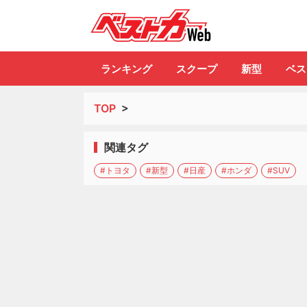
自動車情報誌「ベ
ランキング
スクープ
新型
ベス
TOP
>
関連タグ
#トヨタ
#新型
#日産
#ホンダ
#SUV