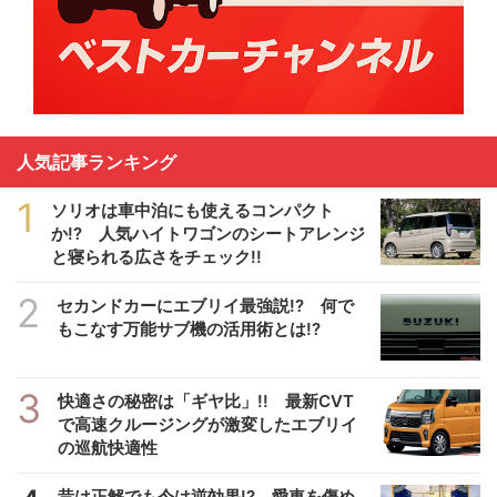
人気記事ランキング
1
ソリオは車中泊にも使えるコンパクト
か!? 人気ハイトワゴンのシートアレンジ
と寝られる広さをチェック!!
2
セカンドカーにエブリイ最強説!? 何で
もこなす万能サブ機の活用術とは!?
3
快適さの秘密は「ギヤ比」!! 最新CVT
で高速クルージングが激変したエブリイ
の巡航快適性
昔は正解でも今は逆効果!? 愛車を傷め