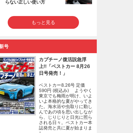
らない正しい使い方
もっと見る
新号
カプチーノ復活説急浮
上!!「ベストカー 8月26
日号発売！」
ベストカー8.26号 定価
590円 (税込み) ようやく
東京でも梅雨が明け、いよ
いよ本格的な夏がやってき
た。海水浴や虫取りに勤し
んであの頃を思い出しなが
ら、じりじりと日光に照ら
される日々。ベストカー本
誌発売と共に夏が始まりま