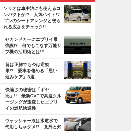
ソリオは車中泊にも使えるコ
ンパクトか!? 人気ハイトワ
ゴンのシートアレンジと寝ら
れる広さをチェック!!
2
セカンドカーにエブリイ最
強説!? 何でもこなす万能サ
ブ機の活用術とは!?
3
昔は正解でも今は逆効
果!? 愛車を傷める「思い
込みケア」3選
4
快適さの秘密は「ギヤ
比」!! 最新CVTで高速クル
ージングが激変したエブリ
イの巡航快適性
5
ウォッシャー液は水道水で
代用しちゃダメ!? 意外と知