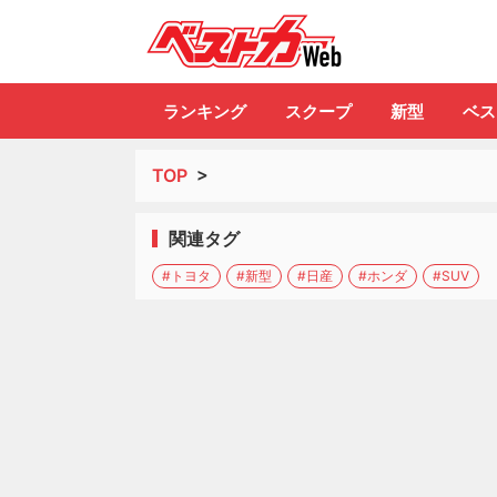
自動車情報誌「ベ
ランキング
スクープ
新型
ベス
TOP
>
関連タグ
#トヨタ
#新型
#日産
#ホンダ
#SUV