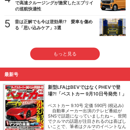
で高速クルージングが激変したエブリイ
の巡航快適性
5
昔は正解でも今は逆効果!? 愛車を傷め
る「思い込みケア」3選
もっと見る
最新号
新型LFAはBEVではなくPHEVで登
場?!「ベストカー 9月10日号発売！」
ベストカー 9.10号 定価 590円 (税込み)
自動車メーカー出演のテレビ番組が
SNSで話題になっていましたね～。世間
でクルマの話題が注目されるのは喜ばし
いことで、筆者はクルマのイベントなん