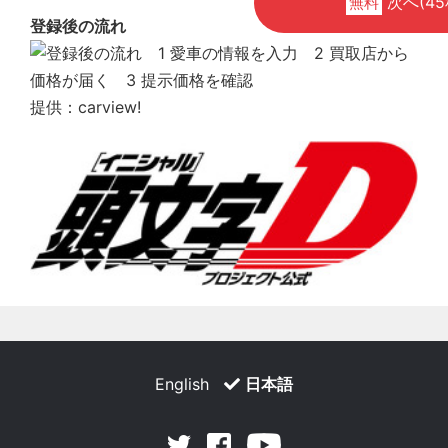
次へ(45
無料
登録後の流れ
提供：carview!
English
日本語
Facebook
Youtube
Twitter