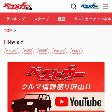
自動車情報誌「ベストカー」
Club
ランキング
スクープ
新型
ベストカーチャンネル
TOP
>
関連タグ
#トヨタ
#新型
#日産
#ホンダ
#SUV