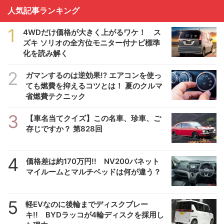
人気記事ランキング
1
4WDだけ価格が大きく上がるワケ！ ス
ズキ ソリオの全方位モニター付ナビ標準
化を読み解く
2
ガマンするのは逆効果!? エアコンを使っ
ても燃費を抑えるコツとは！ 夏のクルマ
省燃費テクニック
3
【車名当てクイズ】この名車、珍車、ご
存じですか？ 第828回
4
価格差は約170万円!! NV200バネット
マイルームとマルチベッドは何が違う？
5
軽EVなのに後輪までディスクブレー
キ!! BYDラッコが4輪ディスクを採用し