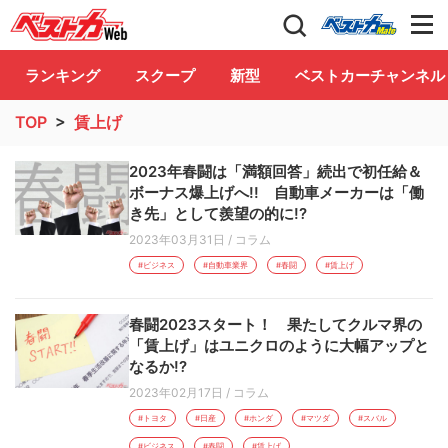
自動車情報誌「ベストカー」
Club
ランキング
スクープ
新型
ベストカーチャンネル
TOP
>
賃上げ
2023年春闘は「満額回答」続出で初任給＆
ボーナス爆上げへ!! 自動車メーカーは「働
き先」として羨望の的に!?
2023年03月31日
/
コラム
#ビジネス
#自動車業界
#春闘
#賃上げ
春闘2023スタート！ 果たしてクルマ界の
「賃上げ」はユニクロのように大幅アップと
なるか!?
2023年02月17日
/
コラム
#トヨタ
#日産
#ホンダ
#マツダ
#スバル
#ビジネス
#春闘
#賃上げ