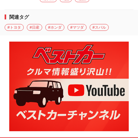
関連タグ
#トヨタ
#日産
#ホンダ
#マツダ
#スバル