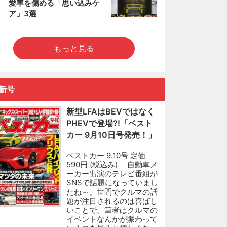
愛車を傷める「思い込みケ
ア」3選
もっと見る
新号
新型LFAはBEVではなく
PHEVで登場?!「ベスト
カー 9月10日号発売！」
ベストカー 9.10号 定価
590円 (税込み) 自動車メ
ーカー出演のテレビ番組が
SNSで話題になっていまし
たね～。世間でクルマの話
題が注目されるのは喜ばし
いことで、筆者はクルマの
イベントなんかが賑わって