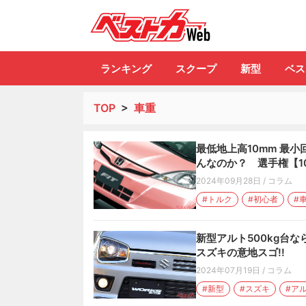
自動車情報誌「ベ
ランキング
スクープ
新型
ベス
TOP
>
車重
最低地上高10mm 最小
んなのか？ 選手権【1
2024年09月28日
/
コラム
#トルク
#初心者
#
新型アルト500kg台
スズキの意地スゴ!!
2024年07月19日
/
コラム
#新型
#スズキ
#ア