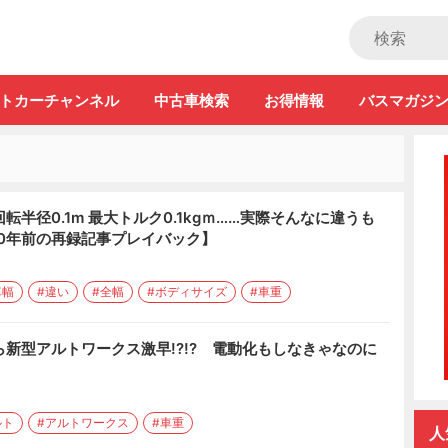
ストカー」
トカーチャンネル
中古車検索
お得情報
バスマガジ
回転半径0.1m 最大トルク0.1kgｍ……実際そんなに違うも
0年前の再録記事プレイバック】
車幅
#違い
#全幅
#ボディサイズ
#車重
なら新型アルトワークス激早!?!? 電動化もしなきゃなのに
ルト
#アルトワークス
#車重
人