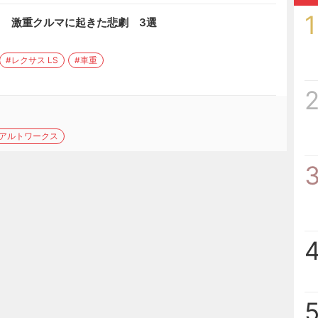
1
？ 激重クルマに起きた悲劇 3選
#レクサス LS
#車重
#アルトワークス