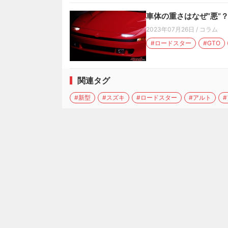
車体の重さはなぜ“悪”
2023年07月26日
/
コラム
#ロードスター
#GTO
関連タグ
#新型
#スズキ
#ロードスター
#アルト