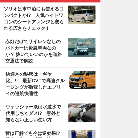
ソリオは車中泊にも使えるコ
ンパクトか!? 人気ハイトワ
ゴンのシートアレンジと寝ら
れる広さをチェック!!
2
赤灯だけでサイレンなしの
パトカーは緊急車両なの
か？ 抜いていいのかを道路
交通法で解説
3
快適さの秘密は「ギヤ
比」!! 最新CVTで高速クル
ージングが激変したエブリ
イの巡航快適性
4
ウォッシャー液は水道水で
代用しちゃダメ!? 意外と
知らない正しい使い方
5
昔は正解でも今は逆効果!?