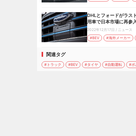
DHLとフォードがラス
用車で日本市場に再参入
2022年12月17日
/
ニュース
#BEV
#海外メーカー
関連タグ
#トラック
#BEV
#タイヤ
#自動運転
#ボ