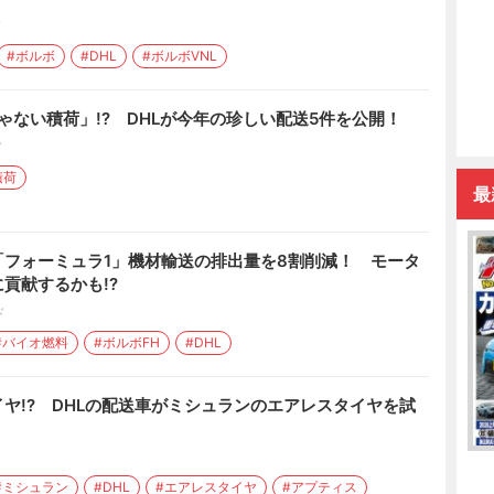
ド
#ボルボ
#DHL
#ボルボVNL
じゃない積荷」!? DHLが今年の珍しい配送5件を公開！
ド
積荷
最
「フォーミュラ1」機材輸送の排出量を8割削減！ モータ
貢献するかも!?
ド
#バイオ燃料
#ボルボFH
#DHL
ヤ!? DHLの配送車がミシュランのエアレスタイヤを試
#ミシュラン
#DHL
#エアレスタイヤ
#アプティス