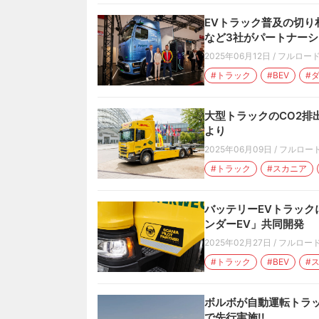
EVトラック普及の切り
など3社がパートナーシ
2025年06月12日
/
フルロー
#トラック
#BEV
#
大型トラックのCO2排出
より
2025年06月09日
/
フルロー
#トラック
#スカニア
バッテリーEVトラック
ンダーEV」共同開発
2025年02月27日
/
フルロー
#トラック
#BEV
#
ボルボが自動運転トラッ
で先行実施!!