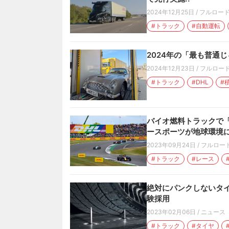
2024年12月25日
/
フルロー
#トラック
#自動運転
2024年の「最も普通
2024年12月23日
/
フルロー
#トラック
#DHL
#
バイオ燃料トラックで
ースポーツが地球環境に
2023年09月24日
/
フルロー
#トラック
#レース
絶対にパンクしないタイ
験採用
2023年02月06日
/
ニュース
#トラック
#タイヤ