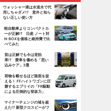
ウォッシャー液は水道水で代
用しちゃダメ!? 意外と知ら
ない正しい使い方
2
軽自動車よりコンパクトカ
ーが正解!? 日産 ノート対
N-BOXを価格と維持費で比
べてみた
3
昔は正解でも今は逆効
果!? 愛車を傷める「思い
込みケア」3選
4
荷物を載せるほど路面を捉
える！ FFハイトワゴンに圧
勝するエブリイの「FR駆動
による圧倒的な登坂力」
5
マイナーチェンジの域を超
えた!? 新型クロスビーがフ