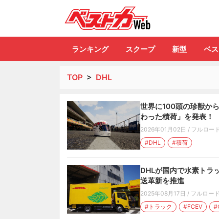
自動車情報誌「ベ
ランキング
スクープ
新型
ベス
TOP
>
DHL
世界に100頭の珍獣から
わった積荷」を発表！
2026年01月02日
/
フルロー
#DHL
#積荷
DHLが国内で水素トラ
送革新を推進
2025年08月17日
/
フルロー
#トラック
#FCEV
#