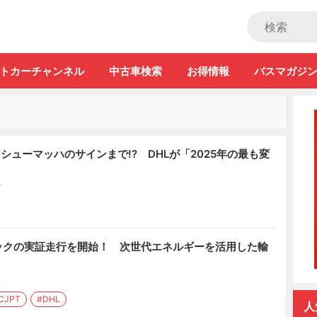
ストカー」
トカーチャンネル
中古車検索
お得情報
バスマガジ
シューマッハのサインまで!? DHLが「2025年の最も変
ド
ックの実証走行を開始！ 次世代エネルギーを活用した輸
ド
CJPT
#DHL
人