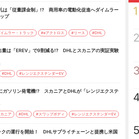
1
札は「従量課金制」!? 商用車の電動化促進へダイムラー
ップ
ド
ダイムラー・トラック
#eアクトロス
#リース
#DHL
量は「EREV」で9割減る!? DHLとスカニアの実証実験
ド
#DHL
#レンジエクステンダーEV
にガソリン発電機!? スカニアとDHLが「レンジエクステ
ド
スカニア
#DHL
#スワップボディ
#レンジエクステンダーEV
クの運行を開始！ DHLサプライチェーンと提携し米国