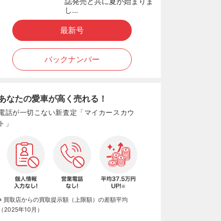
誌発売と共に夏が始まりま
し…
最新号
バックナンバー
あなたの愛車が高く売れる！
電話が一切こない新査定「マイカースカウ
ト」
※ 買取店からの買取提示額（上限額）の差額平均
（2025年10月）