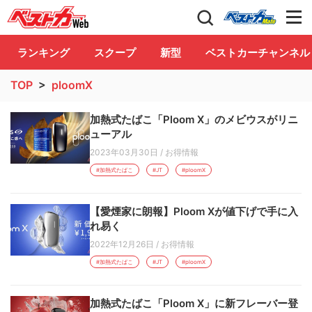
自動車情報誌「ベストカー」
Club
ランキング
スクープ
新型
ベストカーチャンネル
TOP
>
ploomX
加熱式たばこ「Ploom X」のメビウスがリニ
ューアル
2023年03月30日
/
お得情報
#加熱式たばこ
#JT
#ploomX
【愛煙家に朗報】Ploom Xが値下げで手に入
れ易く
2022年12月26日
/
お得情報
#加熱式たばこ
#JT
#ploomX
加熱式たばこ「Ploom X」に新フレーバー登