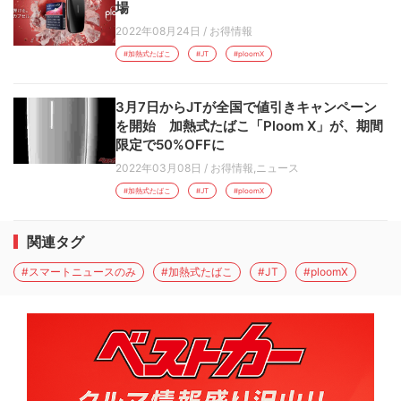
場
2022年08月24日
/
お得情報
#加熱式たばこ
#JT
#ploomX
3月7日からJTが全国で値引きキャンペーン
を開始 加熱式たばこ「Ploom X」が、期間
限定で50%OFFに
2022年03月08日
/
お得情報
,
ニュース
#加熱式たばこ
#JT
#ploomX
関連タグ
#スマートニュースのみ
#加熱式たばこ
#JT
#ploomX