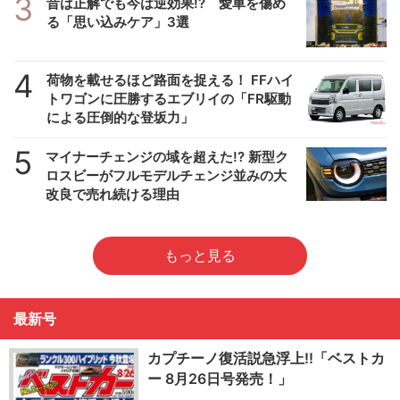
3
昔は正解でも今は逆効果!? 愛車を傷め
る「思い込みケア」3選
4
荷物を載せるほど路面を捉える！ FFハイ
トワゴンに圧勝するエブリイの「FR駆動
による圧倒的な登坂力」
5
マイナーチェンジの域を超えた!? 新型ク
ロスビーがフルモデルチェンジ並みの大
改良で売れ続ける理由
もっと見る
最新号
カプチーノ復活説急浮上!!「ベストカ
ー 8月26日号発売！」