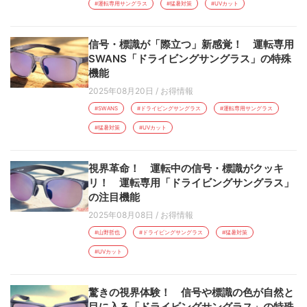
#運転専用サングラス
#猛暑対策
#UVカット
信号・標識が「際立つ」新感覚！ 運転専用
SWANS「ドライビングサングラス」の特殊
機能
2025年08月20日
/
お得情報
#SWANS
#ドライビングサングラス
#運転専用サングラス
#猛暑対策
#UVカット
視界革命！ 運転中の信号・標識がクッキ
リ！ 運転専用「ドライビングサングラス」
の注目機能
2025年08月08日
/
お得情報
#山野哲也
#ドライビングサングラス
#猛暑対策
#UVカット
驚きの視界体験！ 信号や標識の色が自然と
目に入る「ドライビングサングラス」の特殊