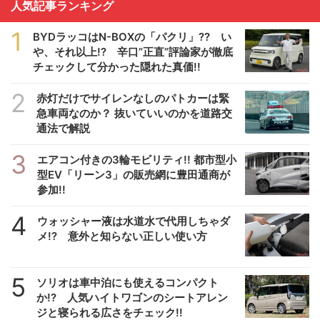
人気記事ランキング
1
BYDラッコはN-BOXの「パクリ」?? い
や、それ以上!? 辛口”正直”評論家が徹底
チェックして分かった隠れた真価!!
2
赤灯だけでサイレンなしのパトカーは緊
急車両なのか？ 抜いていいのかを道路交
通法で解説
3
エアコン付きの3輪モビリティ!! 都市型小
型EV「リーン3」の販売網に豊田通商が
参加!!
4
ウォッシャー液は水道水で代用しちゃダ
メ!? 意外と知らない正しい使い方
5
ソリオは車中泊にも使えるコンパクト
か!? 人気ハイトワゴンのシートアレン
ジと寝られる広さをチェック!!