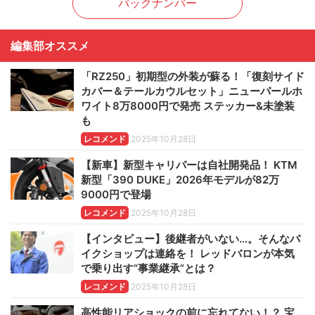
バックナンバー
編集部オススメ
「RZ250」初期型の外装が蘇る！「復刻サイド
カバー＆テールカウルセット」ニューパールホ
ワイト8万8000円で発売 ステッカー&未塗装
も
レコメンド
2025年10月28日
【新車】新型キャリパーは自社開発品！ KTM
新型「390 DUKE」2026年モデルが82万
9000円で登場
レコメンド
2025年10月28日
【インタビュー】後継者がいない…。そんなバ
イクショップは連絡を！ レッドバロンが本気
で乗り出す“事業継承”とは？
レコメンド
2025年10月28日
高性能リアショックの前に忘れてない！？ 宝