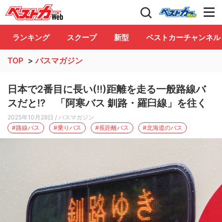
自動車情報誌「ベストカー」
Club
ランキング
スクープ
新型
ベストカーチャンネル
TOP
>
バスマガジン
日本で2番目に長い(!!)距離を走る一般路線バ
スだと!? 「阿寒バス 釧路・羅臼線」を往く
2025年10月28日
/ バスマガジン
#路線バス
#乗りバス
#長距離バス
#北海道のバス