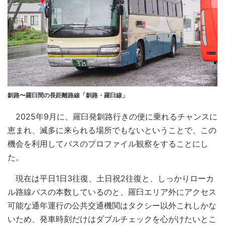
釧路〜羅臼間の長距離路線「釧路・羅臼線」
2025年9月に、羅臼発釧路行きの便に乗れるチャンスに
恵まれ、滅多に来られる場所でもないということで、この
機会を利用してバスのプロファイル観察をすることにし
た。
現在は平日1日3往復、土日祝2往復と、しっかりローカ
ル路線バスの本数しているのと、羅臼エリア外にアクセス
可能な通年運行の公共交通機関はタクシー以外これしかな
いため、発車時刻だけはダブルチェックを心がけたいとこ