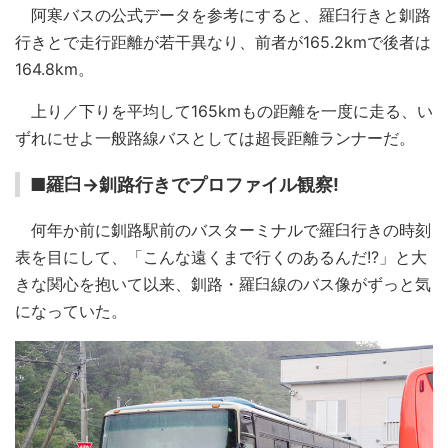
阿寒バスの公式データを参考にすると、羅臼行きと釧路
行きとで走行距離が若干異なり、前者が165.2kmで後者は
164.8km。
上り／下りを平均して165kmもの距離を一度に走る、い
ずれにせよ一般路線バスとしては超長距離ランナーだ。
■羅臼→釧路行きでプロファイル観察!
何年か前に釧路駅前のバスターミナルで羅臼行きの時刻
表を目にして、「こんな遠くまで行くのあるんだ!?」と大
きな関心を抱いて以来、釧路・羅臼線のバス像がずっと気
になっていた。