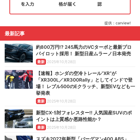
提供：carview!
最新記事
約800万円!? 245馬力のVCターボと最新プロ
パイロット採用！ 新型日産ムラーノ日本発売
最新
2025年10月28日
【速報】ホンダの空冷トレール“XR”が
「XR300L／XR300Rally」としてインドで登
場！ レブル500のEクラッチ、新型EVなども一
挙発表
最新
2025年10月28日
新型CX-5対フォレスター!! 人気国産SUVのポ
イントは上質感か悪路性能か？
最新
2025年10月28日
スズキ2027年新型「バーグマン400 ABS」