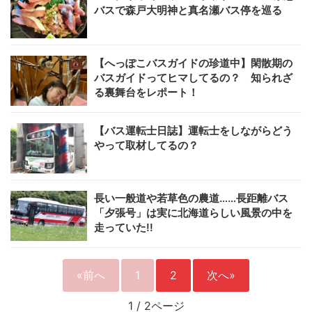
バスで森戸大明神と真名瀬バス停を巡る
【へっぽこバスガイドの珍道中】閑散期の
バスガイドってヒマしてるの？ 知られざ
る裏舞台をレポート！
【バス運転士日誌】運転士をしながらどう
やって取材してるの？
長い一般道や若草色の農道……長距離バス
「夕張号」は実に北海道らしい風景の中を
走っていた!!
«前へ
1
2
次へ»
1
/
2ページ