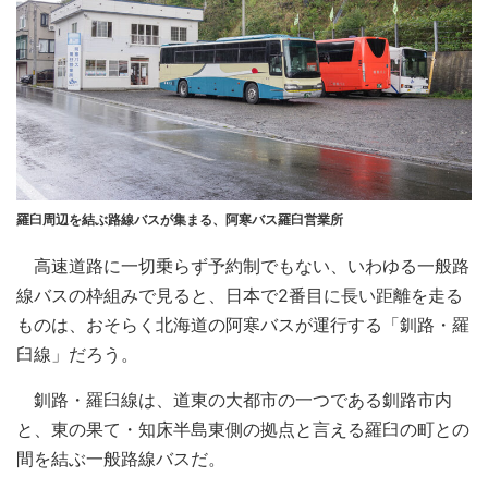
羅臼周辺を結ぶ路線バスが集まる、阿寒バス羅臼営業所
高速道路に一切乗らず予約制でもない、いわゆる一般路
線バスの枠組みで見ると、日本で2番目に長い距離を走る
ものは、おそらく北海道の阿寒バスが運行する「釧路・羅
臼線」だろう。
釧路・羅臼線は、道東の大都市の一つである釧路市内
と、東の果て・知床半島東側の拠点と言える羅臼の町との
間を結ぶ一般路線バスだ。