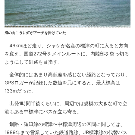
海の向こうに虹がアーチを掛けていた
46kmほど走り、シャケが名産の標津の町に入ると方向
を変え、国道272号をメインルートに、内陸部を突っ切る
ようにして釧路を目指す。
全体的にはあまり高低差を感じない経路となっており、
GPSロガーが記録した数値を元にすると、最大標高は
133mだった。
出発1時間半後くらいに、周辺では規模の大きな町で空
港もある中標津にバスが立ち寄る。
釧路・羅臼線の標津〜中標津周辺の区間に関しては、
1989年まで営業していた鉄道路線、JR標津線の代替バス