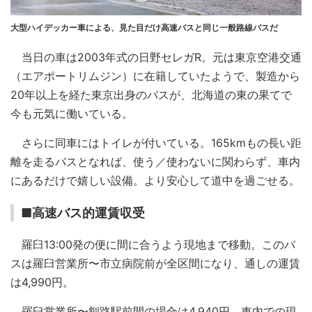
大型ハイデッカー車による、見た目だけ高速バスと同じ一般路線バスだ
当日の車は2003年式の日野セレガR。元は東京空港交通
（エアポートリムジン）に在籍していたようで、製造から
20年以上を経た東京出身のバスが、北海道の東の果てで
今も元気に働いている。
さらに同車にはトイレが付いている。165kmもの長い距
離を走るバスとなれば、使う／使わないに関わらず、車内
にあるだけで嬉しい設備。より安心して道中を過ごせる。
■高速バス的運賃収受
羅臼13:00発の便に間に合うよう現地まで移動。このバ
スは羅臼営業所〜市立病院前が全区間になり、通しの運賃
は4,990円。
羅臼営業所〜釧路駅前間の場合は4,940円。車内での現