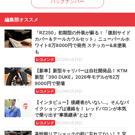
バックナンバー
編集部オススメ
「RZ250」初期型の外装が蘇る！「復刻サイド
カバー＆テールカウルセット」ニューパールホ
ワイト8万8000円で発売 ステッカー&未塗装
も
レコメンド
2024年2月25日
【新車】新型キャリパーは自社開発品！ KTM
新型「390 DUKE」2026年モデルが82万
9000円で登場
レコメンド
2024年2月25日
【インタビュー】後継者がいない…。そんなバ
イクショップは連絡を！ レッドバロンが本気
で乗り出す“事業継承”とは？
レコメンド
2024年2月25日
高性能リアショックの前に忘れてない！？ 宝