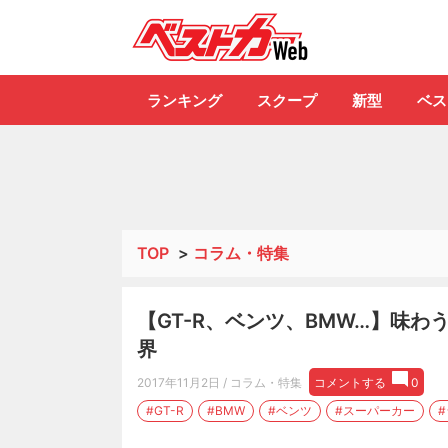
自動車情報誌「ベ
ランキング
スクープ
新型
ベス
TOP
>
コラム・特集
【GT-R、ベンツ、BMW…】味わう
界
2017年11月2日
/ コラム・特集
コメントする
0
#GT-R
#BMW
#ベンツ
#スーパーカー