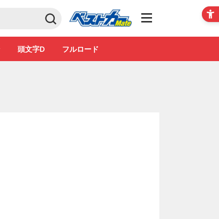
Club
ン
頭文字D
フルロード