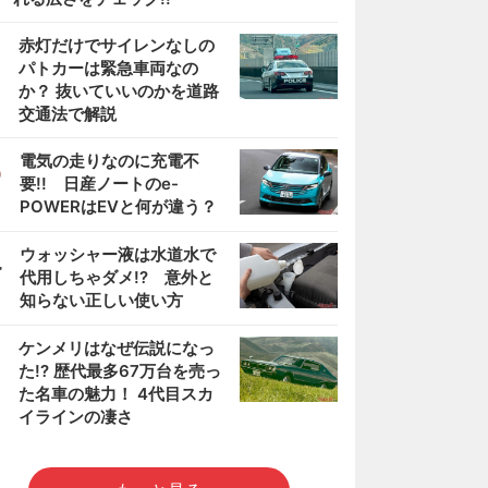
2
赤灯だけでサイレンなしの
パトカーは緊急車両なの
か？ 抜いていいのかを道路
交通法で解説
3
電気の走りなのに充電不
要!! 日産ノートのe-
POWERはEVと何が違う？
4
ウォッシャー液は水道水で
代用しちゃダメ!? 意外と
知らない正しい使い方
5
ケンメリはなぜ伝説になっ
た!? 歴代最多67万台を売っ
た名車の魅力！ 4代目スカ
イラインの凄さ