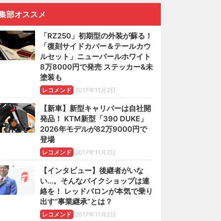
集部オススメ
「RZ250」初期型の外装が蘇る！
「復刻サイドカバー＆テールカウ
ルセット」ニューパールホワイト
8万8000円で発売 ステッカー&未
塗装も
レコメンド
2017年11月2日
【新車】新型キャリパーは自社開
発品！ KTM新型「390 DUKE」
2026年モデルが82万9000円で
登場
レコメンド
2017年11月2日
【インタビュー】後継者がいな
い…。そんなバイクショップは連
絡を！ レッドバロンが本気で乗り
出す“事業継承”とは？
レコメンド
2017年11月2日