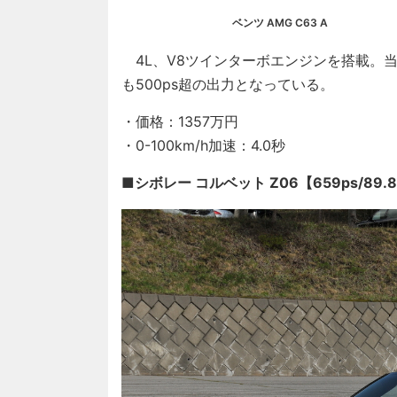
ベンツ AMG C63 A
4L、V8ツインターボエンジンを搭載。
も500ps超の出力となっている。
・価格：1357万円
・0-100km/h加速：4.0秒
■シボレー コルベット Z06【659ps/89.