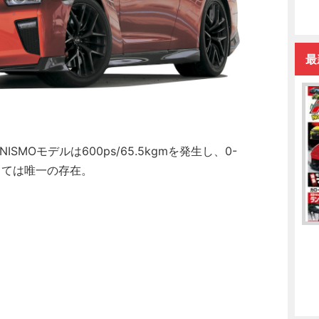
最
MOモデルは600ps/65.5kgmを発生し、0-
としては唯一の存在。
】