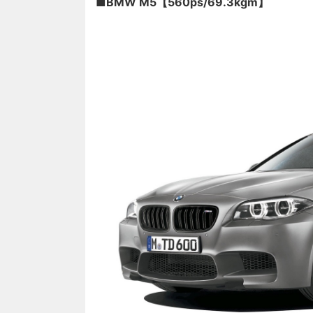
■BMW M5【560ps/69.3kgm】