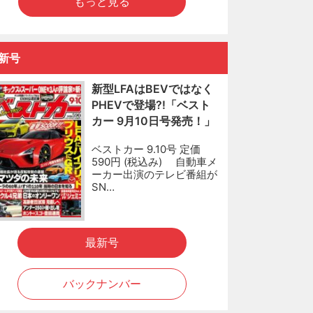
もっと見る
新号
新型LFAはBEVではなく
PHEVで登場?!「ベスト
カー 9月10日号発売！」
ベストカー 9.10号 定価
590円 (税込み) 自動車メ
ーカー出演のテレビ番組が
SN…
最新号
バックナンバー