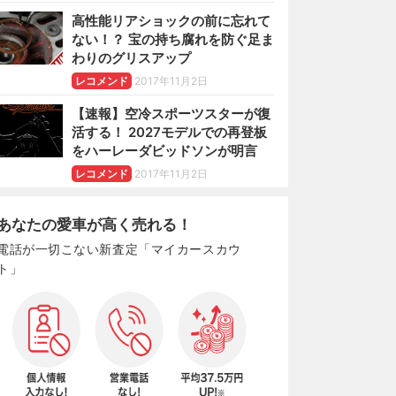
高性能リアショックの前に忘れて
ない！？ 宝の持ち腐れを防ぐ足ま
わりのグリスアップ
レコメンド
2017年11月2日
【速報】空冷スポーツスターが復
活する！ 2027モデルでの再登板
をハーレーダビッドソンが明言
レコメンド
2017年11月2日
あなたの愛車が高く売れる！
電話が一切こない新査定「マイカースカウ
ト」