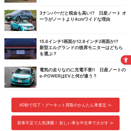
3ナンバーだと税金も高い!? 日産ノート オ
ーラがノートより4cmワイドな理由
15.6インチ1画面か12.8インチ2画面か!?
新型エルグランドの後席モニターはどちら
を選ぶ？
電気の走りなのに充電不要!! 日産ノートの
e-POWERはEVと何が違う？
40秒で完了！グーネット買取のかんたん車査定 ≫
新車不足で人気沸騰！ 欲しい車を中古車でさがす ≫