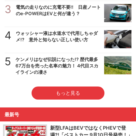
3
電気の走りなのに充電不要!! 日産ノート
のe-POWERはEVと何が違う？
4
ウォッシャー液は水道水で代用しちゃダ
メ!? 意外と知らない正しい使い方
5
ケンメリはなぜ伝説になった!? 歴代最多
67万台を売った名車の魅力！ 4代目スカ
イラインの凄さ
もっと見る
最新号
新型LFAはBEVではなくPHEVで登
場?!「ベストカー 9月10日号発売！」