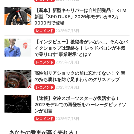
【新車】新型キャリパーは自社開発品！ KTM
新型「390 DUKE」2026年モデルが82万
9000円で登場
レコメンド
2025年7月8日
【インタビュー】後継者がいない…。そんなバ
イクショップは連絡を！ レッドバロンが本気
で乗り出す“事業継承”とは？
レコメンド
2025年7月8日
高性能リアショックの前に忘れてない！？ 宝
の持ち腐れを防ぐ足まわりのグリスアップ
レコメンド
2025年7月8日
【速報】空冷スポーツスターが復活する！
2027モデルでの再登板をハーレーダビッドソ
ンが明言
レコメンド
2025年7月8日
あなたの愛車が高く売れる！