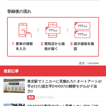
登録後の流れ
提供：carview!
最新記事
東京駅でミニカーに見惚れろ!! オートアートが
手がけた頭文字Dや007の精密モデルがド迫
力!!
最新
2025年7月8日