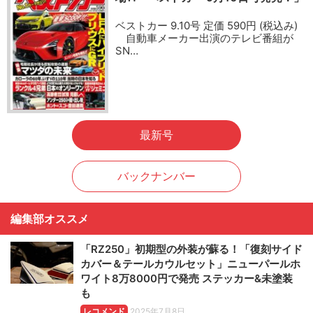
ベストカー 9.10号 定価 590円 (税込み)
自動車メーカー出演のテレビ番組が
SN…
最新号
バックナンバー
編集部オススメ
「RZ250」初期型の外装が蘇る！「復刻サイド
カバー＆テールカウルセット」ニューパールホ
ワイト8万8000円で発売 ステッカー&未塗装
も
レコメンド
2025年7月8日