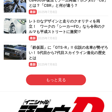
CB400SF復活でブーム再燃！ホンダの「CB」
とは？「CBR」と何が違う？
最新
2025年7月8日
レトロなデザインと走りのクオリティを両
立！ ワークの「シーカーFD」なら令和のク
ルマも平成ストリートに激変!?
最新
2025年7月8日
「鉄仮面」に「GTS-R」!! 伝説の名車が勢ぞろ
い！ 5代目から7代目スカイライン進化の歴史
とは
最新
2025年7月8日
もっと見る