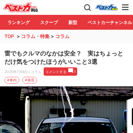
自動車情報誌「ベストカー」
Club
ランキング
スクープ
新型
ベストカーチャンネル
TOP
>
コラム・特集
>
コラム
雷でもクルマのなかは安全？ 実はちょっと
だけ気をつけたほうがいいこと3選
2025年7月8日
/ コラム
コメントする
1
#車内
#落雷