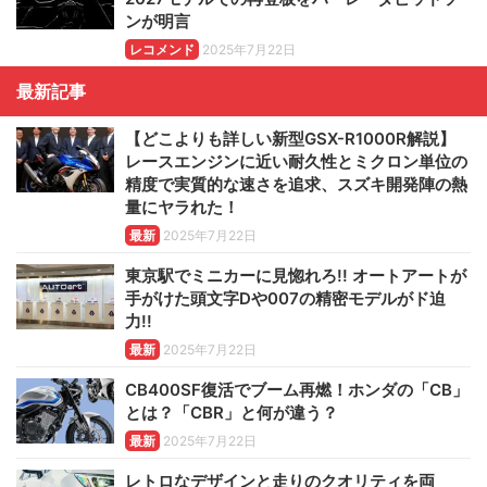
ンが明言
レコメンド
2025年7月22日
最新記事
【どこよりも詳しい新型GSX-R1000R解説】
レースエンジンに近い耐久性とミクロン単位の
精度で実質的な速さを追求、スズキ開発陣の熱
量にヤラれた！
最新
2025年7月22日
東京駅でミニカーに見惚れろ!! オートアートが
手がけた頭文字Dや007の精密モデルがド迫
力!!
最新
2025年7月22日
CB400SF復活でブーム再燃！ホンダの「CB」
とは？「CBR」と何が違う？
最新
2025年7月22日
レトロなデザインと走りのクオリティを両