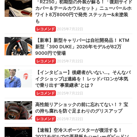
「RZ250」初期型の外装が蘇る！「復刻サイド
カバー＆テールカウルセット」ニューパールホ
ワイト8万8000円で発売 ステッカー&未塗装
も
レコメンド
2025年7月22日
【新車】新型キャリパーは自社開発品！ KTM
新型「390 DUKE」2026年モデルが82万
9000円で登場
レコメンド
2025年7月22日
【インタビュー】後継者がいない…。そんなバ
イクショップは連絡を！ レッドバロンが本気
で乗り出す“事業継承”とは？
レコメンド
2025年7月22日
高性能リアショックの前に忘れてない！？ 宝
の持ち腐れを防ぐ足まわりのグリスアップ
レコメンド
2025年7月22日
【速報】空冷スポーツスターが復活する！
2027モデルでの再登板をハーレーダビッドソ