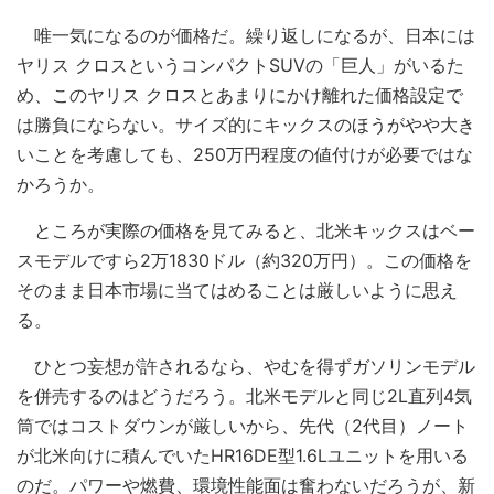
唯一気になるのが価格だ。繰り返しになるが、日本には
ヤリス クロスというコンパクトSUVの「巨人」がいるた
め、このヤリス クロスとあまりにかけ離れた価格設定で
は勝負にならない。サイズ的にキックスのほうがやや大き
いことを考慮しても、250万円程度の値付けが必要ではな
かろうか。
ところが実際の価格を見てみると、北米キックスはベー
スモデルですら2万1830ドル（約320万円）。この価格を
そのまま日本市場に当てはめることは厳しいように思え
る。
ひとつ妄想が許されるなら、やむを得ずガソリンモデル
を併売するのはどうだろう。北米モデルと同じ2L直列4気
筒ではコストダウンが厳しいから、先代（2代目）ノート
が北米向けに積んでいたHR16DE型1.6Lユニットを用いる
のだ。パワーや燃費、環境性能面は奮わないだろうが、新