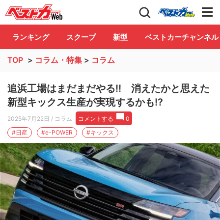
自動車情報誌「ベストカー」
Club
ランキング
スクープ
新型
ベストカーチャンネル
TOP
>
コラム・特集
>
コラム
追浜工場はまだまだやる!! 消えたかと思えた
新型キックス生産が実現するかも!?
2025年7月22日
/ コラム
コメントする
0
#日産
#e-POWER
#キックス