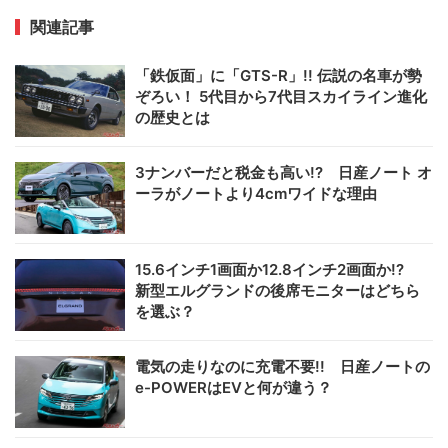
関連記事
「鉄仮面」に「GTS-R」!! 伝説の名車が勢
ぞろい！ 5代目から7代目スカイライン進化
の歴史とは
3ナンバーだと税金も高い!? 日産ノート オ
ーラがノートより4cmワイドな理由
15.6インチ1画面か12.8インチ2画面か!?
新型エルグランドの後席モニターはどちら
を選ぶ？
電気の走りなのに充電不要!! 日産ノートの
e-POWERはEVと何が違う？