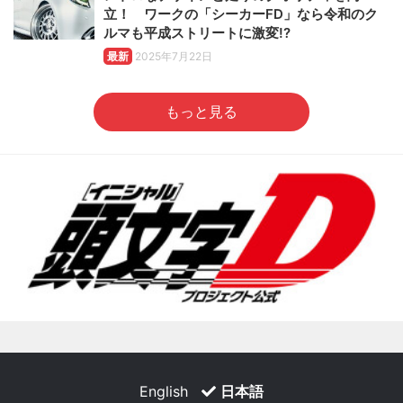
立！ ワークの「シーカーFD」なら令和のク
ルマも平成ストリートに激変!?
最新
2025年7月22日
もっと見る
English
日本語