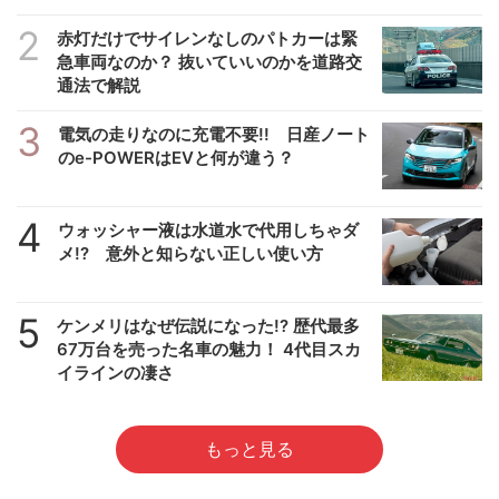
2
赤灯だけでサイレンなしのパトカーは緊
急車両なのか？ 抜いていいのかを道路交
通法で解説
3
電気の走りなのに充電不要!! 日産ノート
のe-POWERはEVと何が違う？
4
ウォッシャー液は水道水で代用しちゃダ
メ!? 意外と知らない正しい使い方
5
ケンメリはなぜ伝説になった!? 歴代最多
67万台を売った名車の魅力！ 4代目スカ
イラインの凄さ
もっと見る