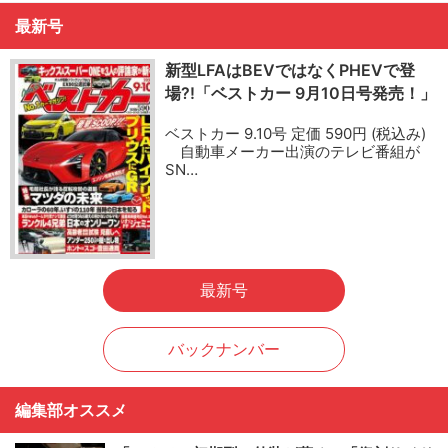
最新号
新型LFAはBEVではなくPHEVで登
場?!「ベストカー 9月10日号発売！」
ベストカー 9.10号 定価 590円 (税込み)
自動車メーカー出演のテレビ番組が
SN…
最新号
バックナンバー
編集部オススメ