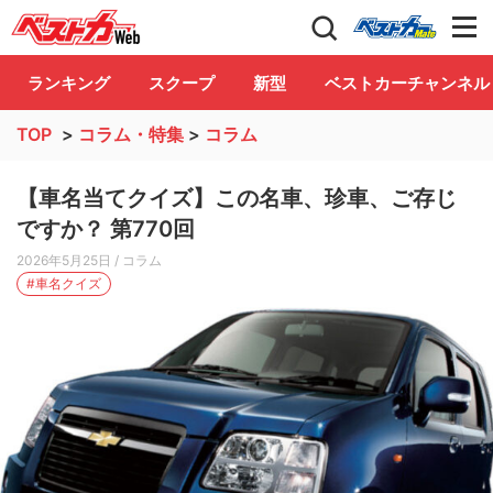
自動車情報誌「ベストカー」
Club
ランキング
スクープ
新型
ベストカーチャンネル
TOP
>
コラム・特集
>
コラム
【車名当てクイズ】この名車、珍車、ご存じ
ですか？ 第770回
2026年5月25日
/ コラム
#車名クイズ