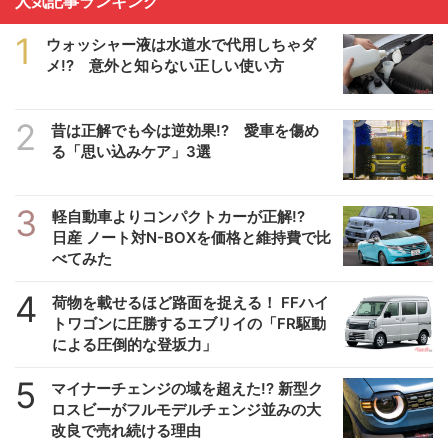
人気記事ランキング
1
ウォッシャー液は水道水で代用しちゃダ
メ!? 意外と知らない正しい使い方
2
昔は正解でも今は逆効果!? 愛車を傷め
る「思い込みケア」3選
3
軽自動車よりコンパクトカーが正解!?
日産 ノート対N-BOXを価格と維持費で比
べてみた
4
荷物を載せるほど路面を捉える！ FFハイ
トワゴンに圧勝するエブリイの「FR駆動
による圧倒的な登坂力」
5
マイナーチェンジの域を超えた!? 新型ク
ロスビーがフルモデルチェンジ並みの大
改良で売れ続ける理由