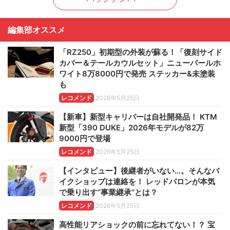
編集部オススメ
「RZ250」初期型の外装が蘇る！「復刻サイド
カバー＆テールカウルセット」ニューパールホ
ワイト8万8000円で発売 ステッカー&未塗装
も
レコメンド
2026年5月25日
【新車】新型キャリパーは自社開発品！ KTM
新型「390 DUKE」2026年モデルが82万
9000円で登場
レコメンド
2026年5月25日
【インタビュー】後継者がいない…。そんなバ
イクショップは連絡を！ レッドバロンが本気
で乗り出す“事業継承”とは？
レコメンド
2026年5月25日
高性能リアショックの前に忘れてない！？ 宝