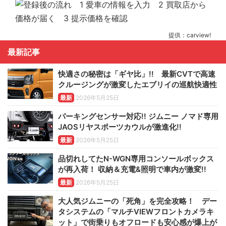
提供：carview!
最新記事
快適さの秘密は「ギヤ比」!! 最新CVTで高速
クルージングが激変したエブリイの巡航快適性
最新
2026年5月25日
パーキングセンサー対応!! ジムニー ノマド専用
JAOSリヤスポーツカウルが激進化!!
最新
2026年5月25日
品切れしてたN-WGN専用コンソールボックス
が再入荷！ 収納＆充電&照明で車内が激変!!
最新
2026年5月25日
大人気ジムニーの「死角」を完全攻略！ デー
タシステムの「マルチVIEWフロントカメラキ
ット」で街乗りもオフロードも安心感が爆上が