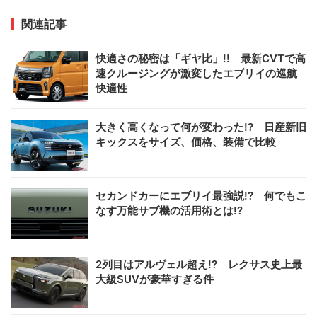
関連記事
快適さの秘密は「ギヤ比」!! 最新CVTで高
速クルージングが激変したエブリイの巡航
快適性
大きく高くなって何が変わった!? 日産新旧
キックスをサイズ、価格、装備で比較
セカンドカーにエブリイ最強説!? 何でもこ
なす万能サブ機の活用術とは!?
2列目はアルヴェル超え!? レクサス史上最
大級SUVが豪華すぎる件