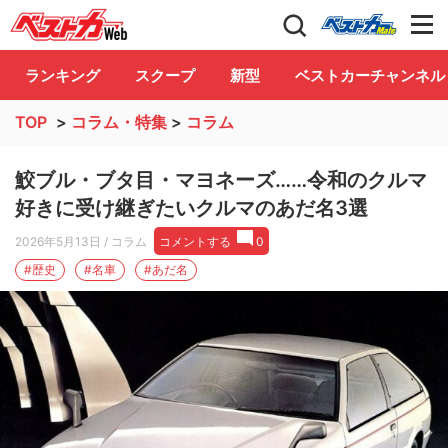
自動車情報誌「ベストカー」
Club
ランキング
スクープ
新型
ベストカーチャンネル
TOP
>
コラム・特集
>
コラム
鮫ブル・ブタ目・マヨネーズ……令和のクルマ
好きに受け継ぎたいクルマのあだ名3選
2026年5月13日
/ コラム
コメントする
0
#歴史
#名車
#あだ名