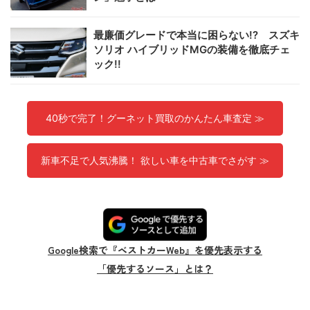
最廉価グレードで本当に困らない!? スズキ
ソリオ ハイブリッドMGの装備を徹底チェ
ック!!
40秒で完了！グーネット買取のかんたん車査定 ≫
新車不足で人気沸騰！ 欲しい車を中古車でさがす ≫
Google検索で『ベストカーWeb』を優先表示する
「優先するソース」とは？