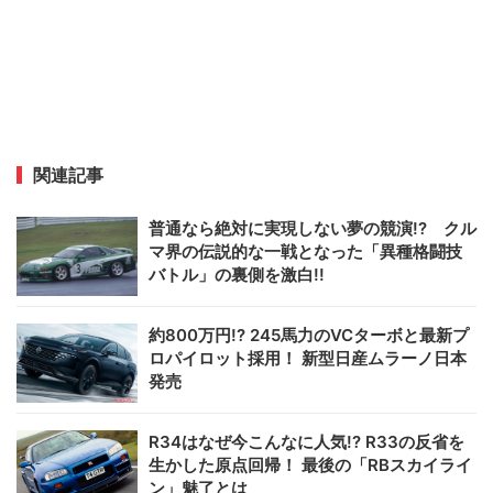
関連記事
普通なら絶対に実現しない夢の競演!? クル
マ界の伝説的な一戦となった「異種格闘技
バトル」の裏側を激白!!
約800万円!? 245馬力のVCターボと最新プ
ロパイロット採用！ 新型日産ムラーノ日本
発売
R34はなぜ今こんなに人気!? R33の反省を
生かした原点回帰！ 最後の「RBスカイライ
ン」魅了とは