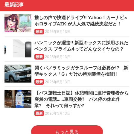
最新記事
推しの声で快適ドライブ!! Yahoo！カーナビ×
ホロライブAZKiが大人気で継続決定だと！
最新
2026年5月13日
ハンコックが躍進!! 新型キックスに採用された
ベンタス プライム4ってどんなタイヤなの？
最新
2026年5月13日
開くパノラミックガラスルーフは必要か!? 新
型キックス「G」だけの特別装備を検証!!
最新
2026年5月13日
【バス運転士日誌】休憩時間に運行管理者から
突然の電話……車両交換? バス停の休止作
業? それって何っすか?
最新
2026年5月13日
もっと見る