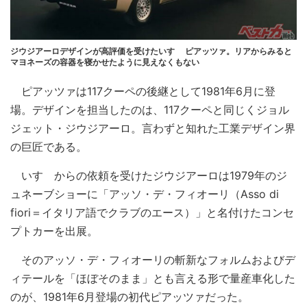
ジウジアーロデザインが高評価を受けたいすゞ ピアッツァ。リアからみると
マヨネーズの容器を寝かせたように見えなくもない
ピアッツァは117クーペの後継として1981年6月に登
場。デザインを担当したのは、117クーペと同じくジョル
ジェット・ジウジアーロ。言わずと知れた工業デザイン界
の巨匠である。
いすゞからの依頼を受けたジウジアーロは1979年のジ
ュネーブショーに「アッソ・デ・フィオーリ（Asso di
fiori＝イタリア語でクラブのエース）」と名付けたコンセ
プトカーを出展。
そのアッソ・デ・フィオーリの斬新なフォルムおよびデ
ィテールを「ほぼそのまま」とも言える形で量産車化した
のが、1981年6月登場の初代ピアッツァだった。