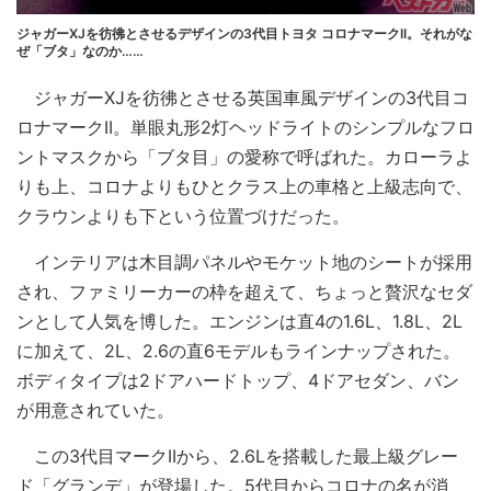
ジャガーXJを彷彿とさせるデザインの3代目トヨタ コロナマークII。それがな
ぜ「ブタ」なのか……
ジャガーXJを彷彿とさせる英国車風デザインの3代目コ
ロナマークII。単眼丸形2灯ヘッドライトのシンプルなフロ
ントマスクから「ブタ目」の愛称で呼ばれた。カローラよ
りも上、コロナよりもひとクラス上の車格と上級志向で、
クラウンよりも下という位置づけだった。
インテリアは木目調パネルやモケット地のシートが採用
され、ファミリーカーの枠を超えて、ちょっと贅沢なセダ
ンとして人気を博した。エンジンは直4の1.6L、1.8L、2L
に加えて、2L、2.6の直6モデルもラインナップされた。
ボディタイプは2ドアハードトップ、4ドアセダン、バン
が用意されていた。
この3代目マークIIから、2.6Lを搭載した最上級グレー
ド「グランデ」が登場した。5代目からコロナの名が消