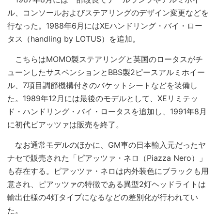
ル、コンソールおよびステアリングのデザイン変更などを
行なった。1988年6月にはXEハンドリング・バイ・ロー
タス（handling by LOTUS）を追加。
こちらはMOMO製ステアリングと英国のロータスがチ
ューンしたサスペンションとBBS製2ピースアルミホイー
ル、7項目調節機構付きのバケットシートなどを装備し
た。1989年12月には最後のモデルとして、XEリミテッ
ド・ハンドリング・バイ・ロータスを追加し、1991年8月
に初代ピアッツァは販売を終了。
なお通常モデルのほかに、GM車の日本輸入元だったヤ
ナセで販売された「ピアッツァ・ネロ（Piazza Nero）」
も存在する。ピアッツァ・ネロは内外装色にブラックも用
意され、ピアッツァの特徴である異型2灯ヘッドライトは
輸出仕様の4灯タイプになるなどの差別化が行われてい
た。