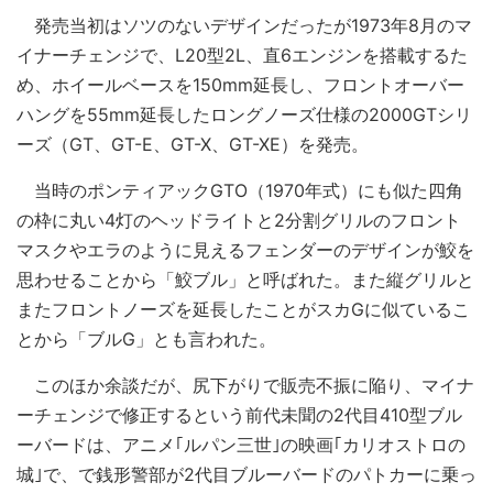
発売当初はソツのないデザインだったが1973年8月のマ
イナーチェンジで、L20型2L、直6エンジンを搭載するた
め、ホイールベースを150mm延長し、フロントオーバー
ハングを55mm延長したロングノーズ仕様の2000GTシリ
ーズ（GT、GT-E、GT-X、GT-XE）を発売。
当時のポンティアックGTO（1970年式）にも似た四角
の枠に丸い4灯のヘッドライトと2分割グリルのフロント
マスクやエラのように見えるフェンダーのデザインが鮫を
思わせることから「鮫ブル」と呼ばれた。また縦グリルと
またフロントノーズを延長したことがスカGに似ているこ
とから「ブルG」とも言われた。
このほか余談だが、尻下がりで販売不振に陥り、マイナ
ーチェンジで修正するという前代未聞の2代目410型ブル
ーバードは、アニメ｢ルパン三世｣の映画｢カリオストロの
城｣で、で銭形警部が2代目ブルーバードのパトカーに乗っ