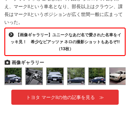
え、マークIIという車名となり、部長以上はクラウン、課
長はマークIIというポジションが広く世間一般に広まって
いった。
【画像ギャラリー】ユニークなあだ名で愛された名車をイ
ッキ見！ 希少なピアッツァ ネロの撮影ショットもあるぞ!!
（13枚）
画像ギャラリー
トヨタ マークIIの他の記事を見る