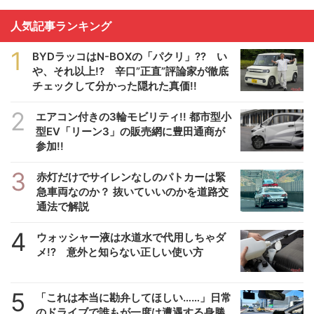
人気記事ランキング
1
BYDラッコはN-BOXの「パクリ」?? い
や、それ以上!? 辛口”正直”評論家が徹底
チェックして分かった隠れた真価!!
2
エアコン付きの3輪モビリティ!! 都市型小
型EV「リーン3」の販売網に豊田通商が
参加!!
3
赤灯だけでサイレンなしのパトカーは緊
急車両なのか？ 抜いていいのかを道路交
通法で解説
4
ウォッシャー液は水道水で代用しちゃダ
メ!? 意外と知らない正しい使い方
5
「これは本当に勘弁してほしい……」日常
のドライブで誰もが一度は遭遇する身勝