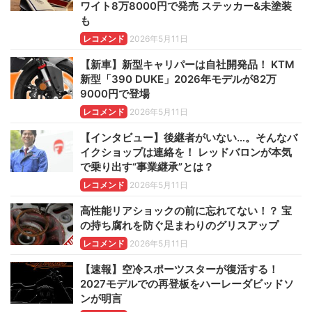
ワイト8万8000円で発売 ステッカー&未塗装
も
レコメンド
2026年5月11日
【新車】新型キャリパーは自社開発品！ KTM
新型「390 DUKE」2026年モデルが82万
9000円で登場
レコメンド
2026年5月11日
【インタビュー】後継者がいない…。そんなバ
イクショップは連絡を！ レッドバロンが本気
で乗り出す“事業継承”とは？
レコメンド
2026年5月11日
高性能リアショックの前に忘れてない！？ 宝
の持ち腐れを防ぐ足まわりのグリスアップ
レコメンド
2026年5月11日
【速報】空冷スポーツスターが復活する！
2027モデルでの再登板をハーレーダビッドソ
ンが明言