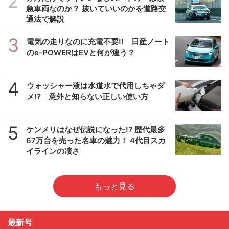
2
急車両なのか？ 抜いていいのかを道路交
通法で解説
3
電気の走りなのに充電不要!! 日産ノート
のe-POWERはEVと何が違う？
4
ウォッシャー液は水道水で代用しちゃダ
メ!? 意外と知らない正しい使い方
5
ケンメリはなぜ伝説になった!? 歴代最多
67万台を売った名車の魅力！ 4代目スカ
イラインの凄さ
もっと見る
最新号