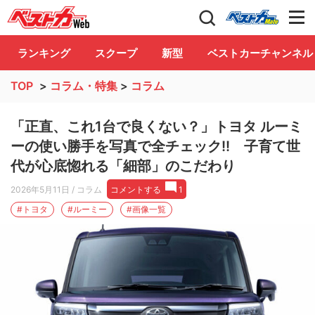
自動車情報誌「ベストカー」
Club
ランキング
スクープ
新型
ベストカーチャンネル
TOP
>
コラム・特集
>
コラム
「正直、これ1台で良くない？」トヨタ ルーミ
ーの使い勝手を写真で全チェック!! 子育て世
代が心底惚れる「細部」のこだわり
2026年5月11日
/ コラム
コメントする
1
#トヨタ
#ルーミー
#画像一覧