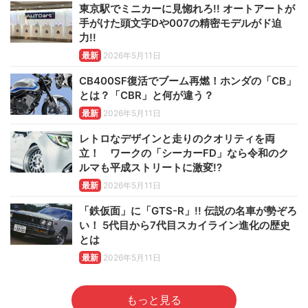
東京駅でミニカーに見惚れろ!! オートアートが
手がけた頭文字Dや007の精密モデルがド迫
力!!
最新
2026年5月11日
CB400SF復活でブーム再燃！ホンダの「CB」
とは？「CBR」と何が違う？
最新
2026年5月11日
レトロなデザインと走りのクオリティを両
立！ ワークの「シーカーFD」なら令和のク
ルマも平成ストリートに激変!?
最新
2026年5月11日
「鉄仮面」に「GTS-R」!! 伝説の名車が勢ぞろ
い！ 5代目から7代目スカイライン進化の歴史
とは
最新
2026年5月11日
もっと見る