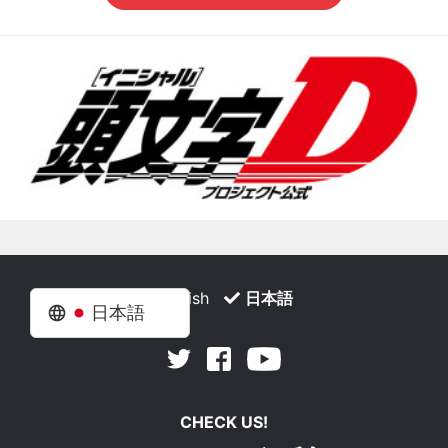
English
日本語
日本語
Facebook
Youtube
Twitter
CHECK US!