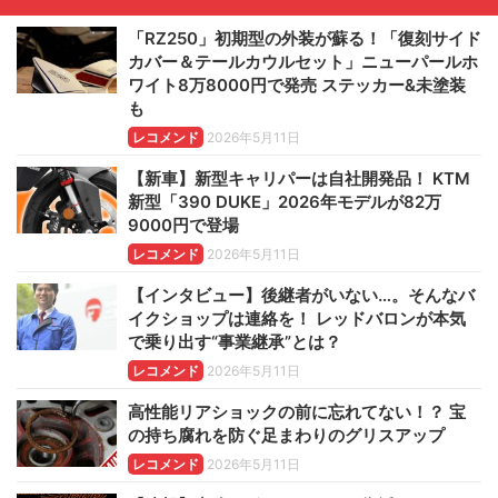
「RZ250」初期型の外装が蘇る！「復刻サイド
カバー＆テールカウルセット」ニューパールホ
ワイト8万8000円で発売 ステッカー&未塗装
も
レコメンド
2026年5月11日
【新車】新型キャリパーは自社開発品！ KTM
新型「390 DUKE」2026年モデルが82万
9000円で登場
レコメンド
2026年5月11日
【インタビュー】後継者がいない…。そんなバ
イクショップは連絡を！ レッドバロンが本気
で乗り出す“事業継承”とは？
レコメンド
2026年5月11日
高性能リアショックの前に忘れてない！？ 宝
の持ち腐れを防ぐ足まわりのグリスアップ
レコメンド
2026年5月11日