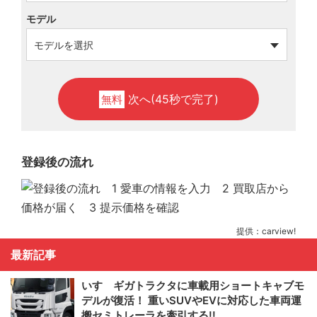
モデル
次へ(45秒で完了)
無料
登録後の流れ
提供：carview!
最新記事
いすゞギガトラクタに車載用ショートキャブモ
デルが復活！ 重いSUVやEVに対応した車両運
搬セミトレーラを牽引する!!