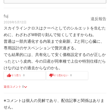
fuj
違反報告
2026年5月12日
スカイラインクロスはクーペとしてのシルエットを生むた
めに、わざわざWB切り刻んで短くしてますからね。
普通は一部共通化する内装まで全刷新、Zと同じ心臓に、
専用設計のサスペンションで贅沢過ぎる。
でも結果的には、共有化して安く価格設定するのが正しか
ったという皮肉。今の日産が同車種で上位や特別仕様だら
けなのはその過去からなのかも。
そう思う
0
そう思わない
0
返信コメント
0
※コメントは個人の見解であり、配信記事と関係はありま
せん。