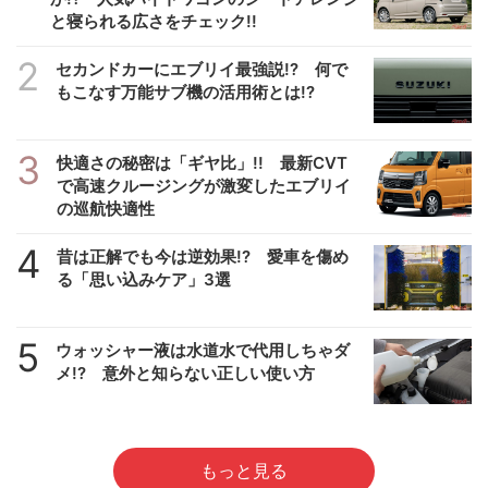
と寝られる広さをチェック!!
2
セカンドカーにエブリイ最強説!? 何で
もこなす万能サブ機の活用術とは!?
3
快適さの秘密は「ギヤ比」!! 最新CVT
で高速クルージングが激変したエブリイ
の巡航快適性
4
昔は正解でも今は逆効果!? 愛車を傷め
る「思い込みケア」3選
5
ウォッシャー液は水道水で代用しちゃダ
メ!? 意外と知らない正しい使い方
もっと見る