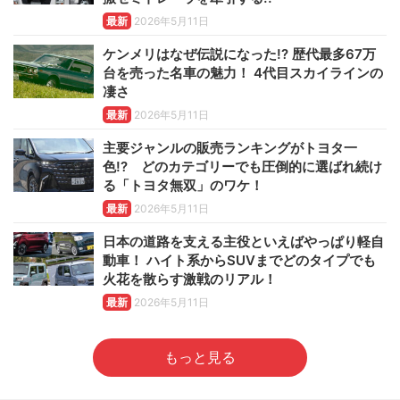
最新
2026年5月11日
ケンメリはなぜ伝説になった!? 歴代最多67万
台を売った名車の魅力！ 4代目スカイラインの
凄さ
最新
2026年5月11日
主要ジャンルの販売ランキングがトヨタ一
色!? どのカテゴリーでも圧倒的に選ばれ続け
る「トヨタ無双」のワケ！
最新
2026年5月11日
日本の道路を支える主役といえばやっぱり軽自
動車！ ハイト系からSUVまでどのタイプでも
火花を散らす激戦のリアル！
最新
2026年5月11日
もっと見る