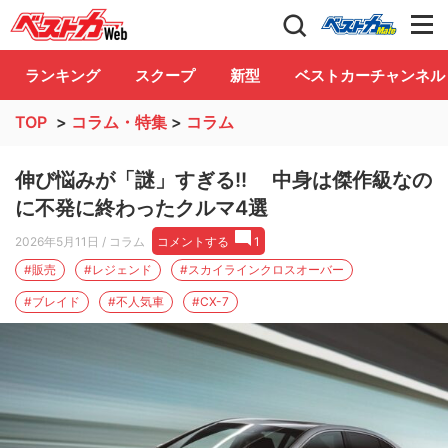
自動車情報誌「ベストカー」
Club
ランキング
スクープ
新型
ベストカーチャンネル
TOP
>
コラム・特集
>
コラム
伸び悩みが「謎」すぎる!! 中身は傑作級なの
に不発に終わったクルマ4選
2026年5月11日
/ コラム
コメントする
1
#販売
#レジェンド
#スカイラインクロスオーバー
#ブレイド
#不人気車
#CX-7