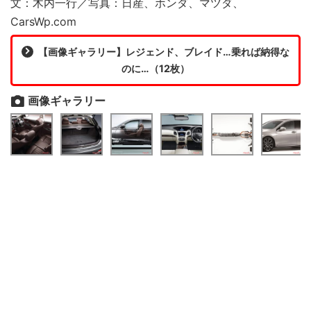
文：木内一行／写真：日産、ホンダ、マツダ、
CarsWp.com
【画像ギャラリー】レジェンド、ブレイド…乗れば納得な
のに…（12枚）
画像ギャラリー