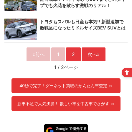
プでも火花を散らす激戦のリアル！
トヨタもスバルも日産も本気!! 新型追加で
激戦区になったミドルサイズBEV SUVとは
«前へ
1
2
次へ»
1
/
2ページ
40秒で完了！グーネット買取のかんたん車査定 ≫
新車不足で人気沸騰！ 欲しい車を中古車でさがす ≫