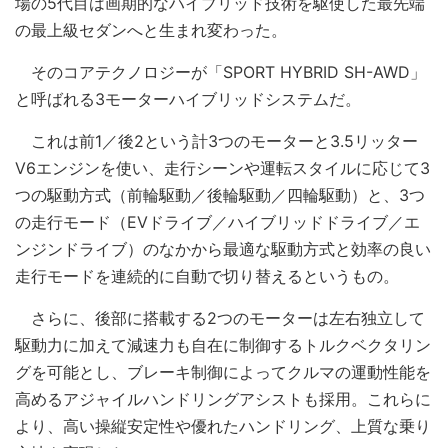
場の5代目は画期的なハイブリッド技術を駆使した最先端
の最上級セダンへと生まれ変わった。
そのコアテクノロジーが「SPORT HYBRID SH-AWD」
と呼ばれる3モーターハイブリッドシステムだ。
これは前1／後2という計3つのモーターと3.5リッター
V6エンジンを使い、走行シーンや運転スタイルに応じて3
つの駆動方式（前輪駆動／後輪駆動／四輪駆動）と、3つ
の走行モード（EVドライブ／ハイブリッドドライブ／エ
ンジンドライブ）のなかから最適な駆動方式と効率の良い
走行モードを連続的に自動で切り替えるというもの。
さらに、後部に搭載する2つのモーターは左右独立して
駆動力に加えて減速力も自在に制御するトルクベクタリン
グを可能とし、ブレーキ制御によってクルマの運動性能を
高めるアジャイルハンドリングアシストも採用。これらに
より、高い操縦安定性や優れたハンドリング、上質な乗り