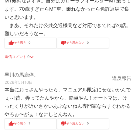
MT候補なさすぎ。自分はカローラフィールダーMT乗って
ます。70歳すぎたらMT車、乗れなかったら免許返納で良
いと思います。
まあ、それだけ公共交通機関など対応できてればの話。
難しいだろうなー。
そう思う
0
そう思わない
0
返信コメント
0
早川の馬鹿倅。
違反報告
2026年5月16日
本当におっさんやったら、マニュアル限定にせないかんで
ぇ～!昔、弄ってたんやから、簡単やん！オートマは、け
ったくりが近いさかいあぶないねん専門家ならすぐわかる
やろぉ〜がぁ！なにしとんねん。
そう思う
1
そう思わない
0