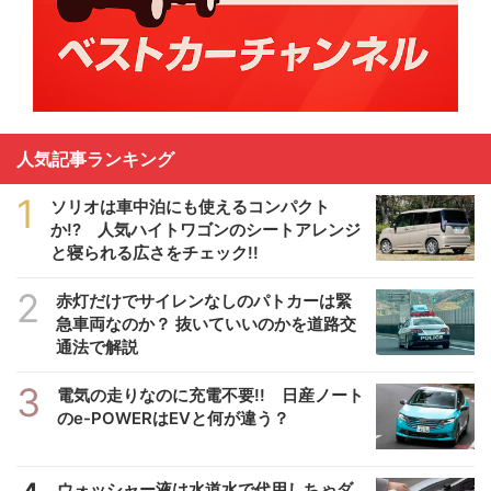
人気記事ランキング
1
ソリオは車中泊にも使えるコンパクト
か!? 人気ハイトワゴンのシートアレンジ
と寝られる広さをチェック!!
2
赤灯だけでサイレンなしのパトカーは緊
急車両なのか？ 抜いていいのかを道路交
通法で解説
3
電気の走りなのに充電不要!! 日産ノート
のe-POWERはEVと何が違う？
ウォッシャー液は水道水で代用しちゃダ