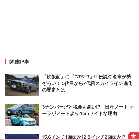
関連記事
「鉄仮面」に「GTS-R」!! 伝説の名車が勢
ぞろい！ 5代目から7代目スカイライン進化
の歴史とは
3ナンバーだと税金も高い!? 日産ノート オ
ーラがノートより4cmワイドな理由
15.6インチ1画面か12.8インチ2画面か!?