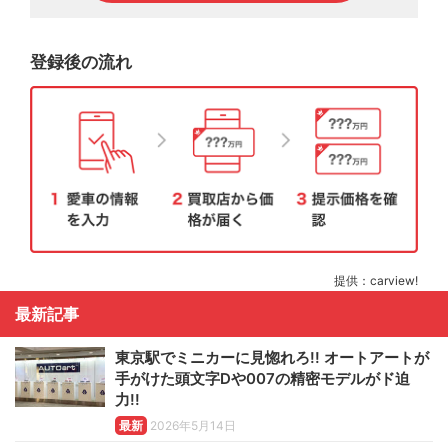
登録後の流れ
提供：carview!
最新記事
東京駅でミニカーに見惚れろ!! オートアートが
手がけた頭文字Dや007の精密モデルがド迫
力!!
最新
2026年5月14日