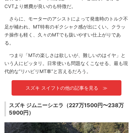
CVTより燃費が良いのも特徴だ。
さらに、モーターのアシストによって発進時のトルク不
足が補われ、MT特有のギクシャク感が出にくい。クラッ
チ操作も軽く、久々のMTでも扱いやすい仕上がりであ
る。
つまり「MTの楽しさは欲しいが、難しいのはイヤ」と
いう人にピッタリ。日常使いも問題なくこなせる、最も現
代的な“リハビリMT車”と言えるだろう。
スズキ スイフトの他の記事を見る
スズキ ジムニーシエラ（227万1500円〜238万
5900円）