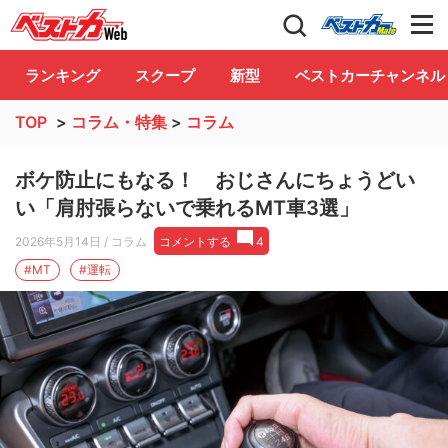
自動車情報誌「ベストカー」
Club
ランキング
スクープ
新型
ベストカーチャンネル
TOP
>
コラム・特集
>
コラム
ボケ防止にもなる！ おじさんにちょうどい
い「肩肘張らないで乗れるMT車3選」
2026年5月14日
/ コラム
コメントする
4
#MT
#運転