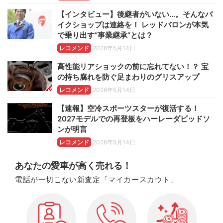
【インタビュー】後継者がいない…。そんなバ
イクショップは連絡を！ レッドバロンが本気
で乗り出す“事業継承”とは？
レコメンド
2026年5月14日
高性能リアショックの前に忘れてない！？ 宝
の持ち腐れを防ぐ足まわりのグリスアップ
レコメンド
2026年5月14日
【速報】空冷スポーツスターが復活する！
2027モデルでの再登板をハーレーダビッドソ
ンが明言
レコメンド
2026年5月14日
あなたの愛車が高く売れる！
電話が一切こない新査定「マイカースカウト」