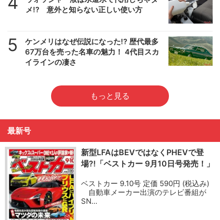
4
メ!? 意外と知らない正しい使い方
5
ケンメリはなぜ伝説になった!? 歴代最多
67万台を売った名車の魅力！ 4代目スカ
イラインの凄さ
もっと見る
最新号
新型LFAはBEVではなくPHEVで登
場?!「ベストカー 9月10日号発売！」
ベストカー 9.10号 定価 590円 (税込み)
自動車メーカー出演のテレビ番組が
SN…