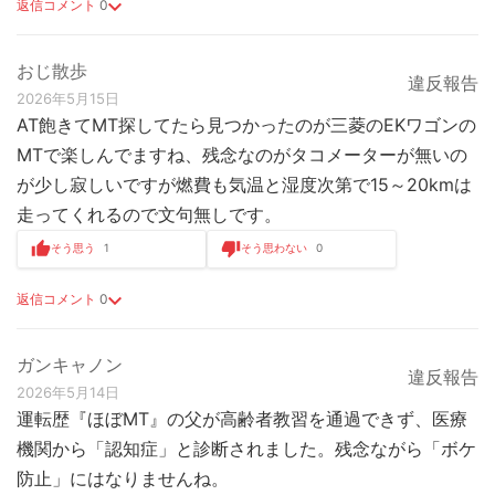
返信コメント
0
おじ散歩
違反報告
2026年5月15日
AT飽きてMT探してたら見つかったのが三菱のEKワゴンの
MTで楽しんでますね、残念なのがタコメーターが無いの
が少し寂しいですが燃費も気温と湿度次第で15～20kmは
走ってくれるので文句無しです。
そう思う
1
そう思わない
0
返信コメント
0
ガンキャノン
違反報告
2026年5月14日
運転歴『ほぼMT』の父が高齢者教習を通過できず、医療
機関から「認知症」と診断されました。残念ながら「ボケ
防止」にはなりませんね。