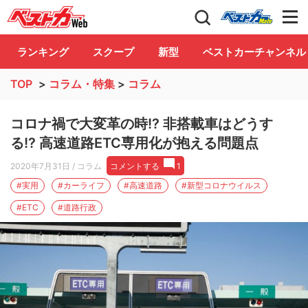
自動車情報誌「ベストカー」
Club
ランキング
スクープ
新型
ベストカーチャンネル
TOP
>
コラム・特集
>
コラム
コロナ禍で大変革の時!? 非搭載車はどうす
る!? 高速道路ETC専用化が抱える問題点
2020年7月31日
/ コラム
コメントする
1
#実用
#カーライフ
#高速道路
#新型コロナウイルス
#ETC
#道路行政