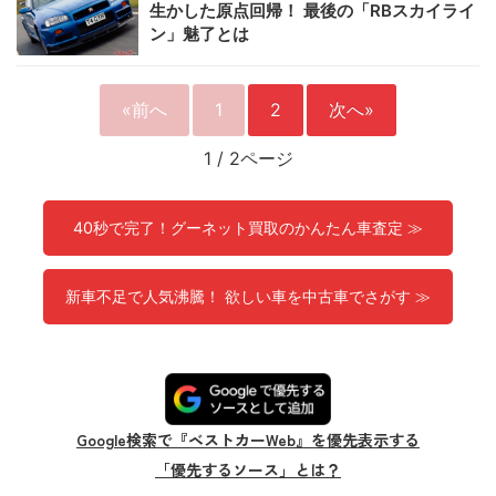
生かした原点回帰！ 最後の「RBスカイライ
ン」魅了とは
«前へ
1
2
次へ»
1
/
2ページ
40秒で完了！グーネット買取のかんたん車査定 ≫
新車不足で人気沸騰！ 欲しい車を中古車でさがす ≫
Google検索で『ベストカーWeb』を優先表示する
「優先するソース」とは？