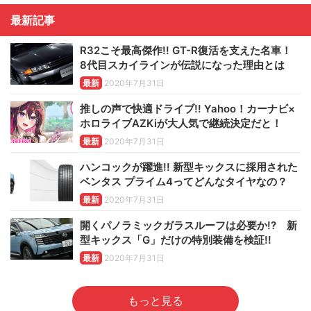
最新記事
R32こそ最高傑作!! GT-R復活を支えた名車！
8代目スカイラインが伝説になった理由とは
最新
2020年7月31日
推しの声で快適ドライブ!! Yahoo！カーナビ×
ホロライブAZKiが大人気で継続決定だと！
最新
2020年7月31日
ハンコックが躍進!! 新型キックスに採用された
ベンタス プライム4ってどんなタイヤなの？
最新
2020年7月31日
開くパノラミックガラスルーフは必要か!? 新
型キックス「G」だけの特別装備を検証!!
最新
2020年7月31日
もっと見る