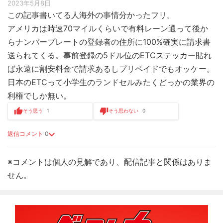
2023年5月8日
この記事書いてる人海外の事情分かったフリ。
アメリカは時速70マイルくらいで有料レーン通って後か
らナンバープレートの登録者の住所に100%確実に請求書
送られてくる。事前登録の5ドル位のETCステッカー貼れ
ば永遠に割安料金で請求あるしプリペイドでもオッケー。
日本のETCって小学生のランドセルみたくどっかの業界の
利権でしか無い。
そう思う
1
そう思わない
0
返信コメント
0
※コメントは個人の見解であり、配信記事と関係はありま
せん。