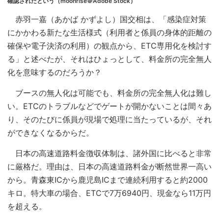
確認されたという（moonrise＠Adobe Stock）
赤羽一嘉（あかば かずよし）国交相は、「感染症対策
にかかわる新たな生活様式（利用者と係員の身体的距離の
確保や電子決済の利用）の観点から、ETC専用化を検討す
る」と述べたが、それはひょっとして、料金所の完全無人
化を意味するのだろうか？
ブースの無人化は可能でも、料金所の完全無人化は難し
い。ETCのトラブルなどでゲートが開かないことは間々あ
り、そのたびに係員が現場で処理に当たっているが、それ
ができなくなるからだ。
日本の高速道路料金徴収体制は、諸外国に比べると非常
に厳格だ。理由は、日本の高速道路料金が断然世界一高い
から。青森東ICから鹿児島ICまで連続利用すると約2000
キロ。特大車の場合、ETCで7万6940円、現金なら11万円
を超える。