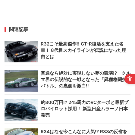
関連記事
R32こそ最高傑作!! GT-R復活を支えた名
車！ 8代目スカイラインが伝説になった理
由とは
普通なら絶対に実現しない夢の競演!? クル
マ界の伝説的な一戦となった「異種格闘技
バトル」の裏側を激白!!
約800万円!? 245馬力のVCターボと最新プ
ロパイロット採用！ 新型日産ムラーノ日本
発売
R34はなぜ今こんなに人気!? R33の反省を