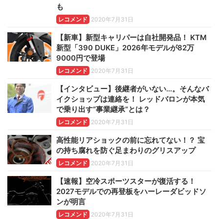
も
レコメンド
2020年7月31日
【新車】新型キャリパーは自社開発品！ KTM
新型「390 DUKE」2026年モデルが82万
9000円で登場
レコメンド
2020年7月31日
【インタビュー】後継者がいない…。そんなバ
イクショップは連絡を！ レッドバロンが本気
で乗り出す“事業継承”とは？
レコメンド
2020年7月31日
高性能リアショックの前に忘れてない！？ 宝
の持ち腐れを防ぐ足まわりのグリスアップ
レコメンド
2020年7月31日
【速報】空冷スポーツスターが復活する！
2027モデルでの再登板をハーレーダビッドソ
ンが明言
レコメンド
2020年7月31日