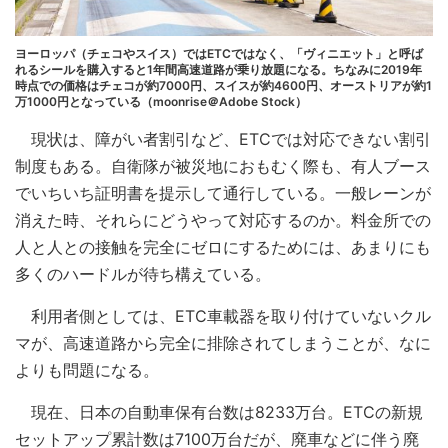
ヨーロッパ（チェコやスイス）ではETCではなく、「ヴィニエット」と呼ば
れるシールを購入すると1年間高速道路が乗り放題になる。ちなみに2019年
時点での価格はチェコが約7000円、スイスが約4600円、オーストリアが約1
万1000円となっている（moonrise＠Adobe Stock）
現状は、障がい者割引など、ETCでは対応できない割引
制度もある。自衛隊が被災地におもむく際も、有人ブース
でいちいち証明書を提示して通行している。一般レーンが
消えた時、それらにどうやって対応するのか。料金所での
人と人との接触を完全にゼロにするためには、あまりにも
多くのハードルが待ち構えている。
利用者側としては、ETC車載器を取り付けていないクル
マが、高速道路から完全に排除されてしまうことが、なに
よりも問題になる。
現在、日本の自動車保有台数は8233万台。ETCの新規
セットアップ累計数は7100万台だが、廃車などに伴う廃