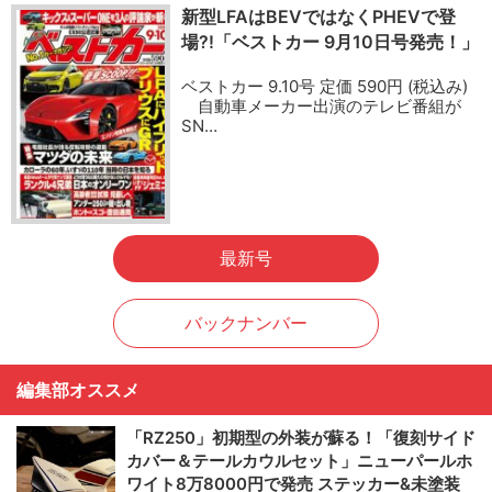
新型LFAはBEVではなくPHEVで登
場?!「ベストカー 9月10日号発売！」
ベストカー 9.10号 定価 590円 (税込み)
自動車メーカー出演のテレビ番組が
SN…
最新号
バックナンバー
編集部オススメ
「RZ250」初期型の外装が蘇る！「復刻サイド
カバー＆テールカウルセット」ニューパールホ
ワイト8万8000円で発売 ステッカー&未塗装