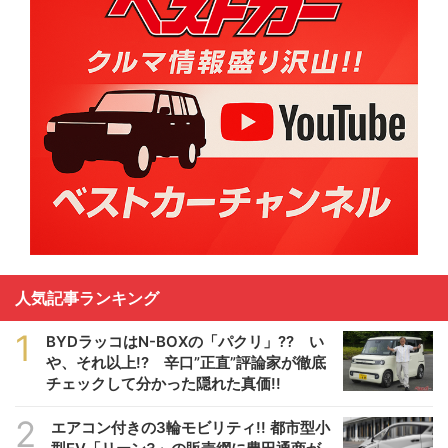
人気記事ランキング
1
BYDラッコはN-BOXの「パクリ」?? い
や、それ以上!? 辛口”正直”評論家が徹底
チェックして分かった隠れた真価!!
2
エアコン付きの3輪モビリティ!! 都市型小