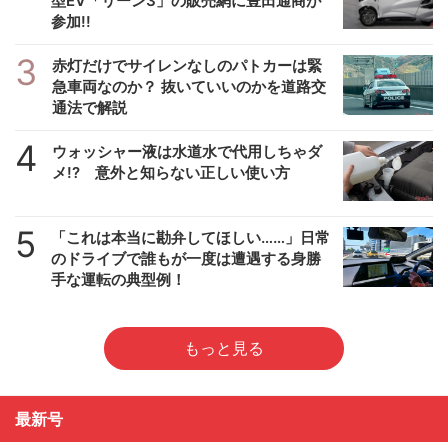
型EV「リーン3」の販売網に豊田通商が
参加!!
3
赤灯だけでサイレンなしのパトカーは緊
急車両なのか？ 抜いていいのかを道路交
通法で解説
4
ウォッシャー液は水道水で代用しちゃダ
メ!? 意外と知らない正しい使い方
5
「これは本当に勘弁してほしい……」日常
のドライブで誰もが一度は遭遇する身勝
手な運転の典型例！
もっと見る
最新号