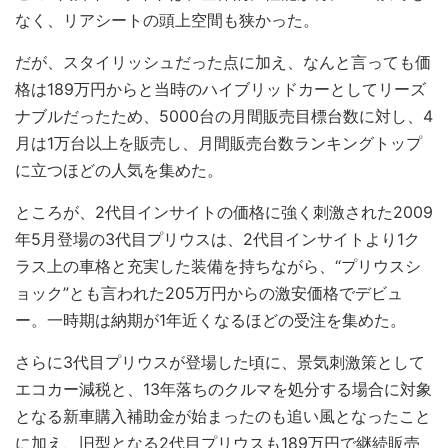
なく、リアシートの頭上空間も狭かった。
だが、スタイリッシュだった点に加え、なんと言っても価
格は189万円からと当時のハイブリッドカーとしてリーズ
ナブルだったため、5000台の月間販売目標台数に対し、4
月は1万台以上を販売し、月間販売台数ランキングトップ
に立つほどの人気を集めた。
ところが、2代目インサイトの価格に強く刺激された2009
年5月登場の3代目プリウスは、2代目インサイトより1ク
ラス上の車格と充実した装備を持ちながら、“プリウスシ
ョック”とも言われた205万円からの激安価格でデビュ
ー。一時期は納期が1年近くなるほどの受注を集めた。
さらに3代目プリウスが登場した頃に、景気刺激策として
エコカー減税と、13年落ちのクルマを処分する場合に対象
となる新車購入補助金が始まったのも追い風となったこと
に加え、旧型となる2代目プリウスも189万円で継続販売