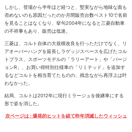
しかし、登場から半年ほど経つと、堅実ながら地味な面も
否めないのも原因だったのか月間販売台数ベスト10で名前
を見ることはなくなり、挙句2004年になると三菱自動車
の不祥事もあり、販売は低迷。
三菱は、コルト自体の大規模改良を行っただけでなく、リ
アオーバーハングを延長しラゲッジスペースを広げたコル
トプラス、スポーツモデルの「ラリーアート」や「バージ
ョンR」、お買い得特別仕様車の「リミテッド」を追加す
るなどコルトを相当育てたものの、残念ながら再浮上は叶
わなかった。
結局、コルトは2012年に現行ミラージュを後継車にする
形で姿を消した。
次ページは : 爆発的ヒットを経て昨年消滅したウィッシュ