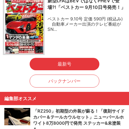
新型LFAはBEVではなくPHEVで登
場?!「ベストカー 9月10日号発売！」
ベストカー 9.10号 定価 590円 (税込み)
自動車メーカー出演のテレビ番組が
SN…
最新号
バックナンバー
編集部オススメ
「RZ250」初期型の外装が蘇る！「復刻サイド
カバー＆テールカウルセット」ニューパールホ
ワイト8万8000円で発売 ステッカー&未塗装