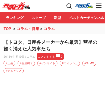
自動車情報誌「ベストカー」
Club
ランキング
スクープ
新型
ベストカーチャンネル
TOP
>
コラム・特集
>
コラム
【トヨタ、日産各メーカーから厳選】彗星の
如く消えた人気車たち
2018年11月19日
/ コラム
コメントする
0
#三菱
#生産終了
#インサイト
#ウィッシュ
#S-MX
#デュアリス