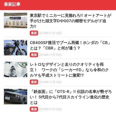
最新記事
東京駅でミニカーに見惚れろ!! オートアートが
手がけた頭文字Dや007の精密モデルがド迫
力!!
最新
2018年11月19日
CB400SF復活でブーム再燃！ホンダの「CB」
とは？「CBR」と何が違う？
最新
2018年11月19日
レトロなデザインと走りのクオリティを両
立！ ワークの「シーカーFD」なら令和のク
ルマも平成ストリートに激変!?
最新
2018年11月19日
「鉄仮面」に「GTS-R」!! 伝説の名車が勢ぞろ
い！ 5代目から7代目スカイライン進化の歴史
とは
最新
2018年11月19日