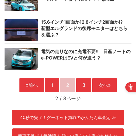
15.6インチ1画面か12.8インチ2画面か!?
新型エルグランドの後席モニターはどちら
を選ぶ？
電気の走りなのに充電不要!! 日産ノートの
e-POWERはEVと何が違う？
«前へ
1
2
3
次へ»
2
/
3ページ
40秒で完了！グーネット買取のかんたん車査定 ≫
新車不足で人気沸騰！ 欲しい車を中古車でさがす ≫