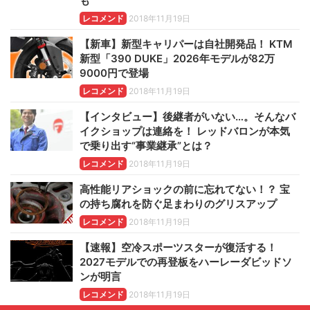
も
レコメンド
2018年11月19日
【新車】新型キャリパーは自社開発品！ KTM
新型「390 DUKE」2026年モデルが82万
9000円で登場
レコメンド
2018年11月19日
【インタビュー】後継者がいない…。そんなバ
イクショップは連絡を！ レッドバロンが本気
で乗り出す“事業継承”とは？
レコメンド
2018年11月19日
高性能リアショックの前に忘れてない！？ 宝
の持ち腐れを防ぐ足まわりのグリスアップ
レコメンド
2018年11月19日
【速報】空冷スポーツスターが復活する！
2027モデルでの再登板をハーレーダビッドソ
ンが明言
レコメンド
2018年11月19日