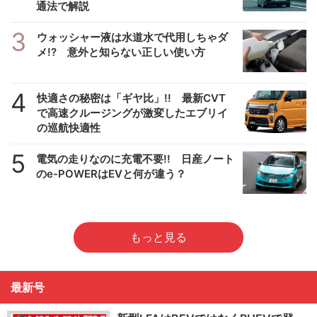
通法で解説
3
ウォッシャー液は水道水で代用しちゃダ
メ!? 意外と知らない正しい使い方
4
快適さの秘密は「ギヤ比」!! 最新CVT
で高速クルージングが激変したエブリイ
の巡航快適性
5
電気の走りなのに充電不要!! 日産ノート
のe-POWERはEVと何が違う？
もっと見る
最新号