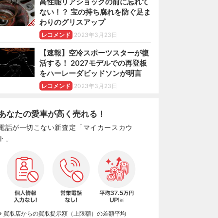
高性能リアショックの前に忘れて
ない！？ 宝の持ち腐れを防ぐ足ま
わりのグリスアップ
レコメンド
2023年3月23日
【速報】空冷スポーツスターが復
活する！ 2027モデルでの再登板
をハーレーダビッドソンが明言
レコメンド
2023年3月23日
あなたの愛車が高く売れる！
電話が一切こない新査定「マイカースカウ
ト」
※ 買取店からの買取提示額（上限額）の差額平均