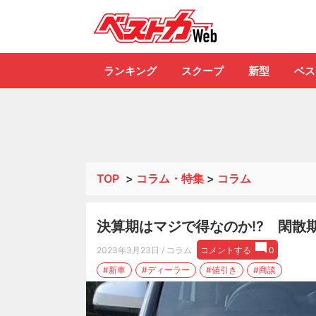
自動車情報誌「ベ
ランキング
スクープ
新型
ベス
TOP
>
コラム・特集
>
コラム
決算期はマジで得なのか!? 閑散
2023年3月23日
/ コラム
コメントする
0
#新車
#ディーラー
#値引き
#商談