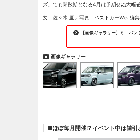
ズ。でも閑散期となる4月は予期せぬ大幅値
文：佐々木 亘／写真：ベストカーWeb編
【画像ギャラリー】ミニバンも
画像ギャラリー
■ほぼ毎月開催!? イベント中は値