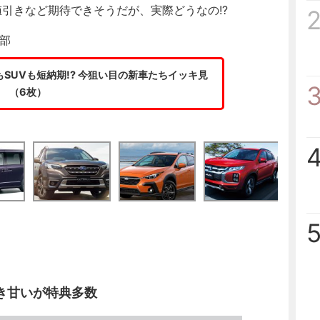
引きなど期待できそうだが、実際どうなの!?
集部
SUVも短納期!? 今狙い目の新車たちイッキ見
（6枚）
引き甘いが特典多数