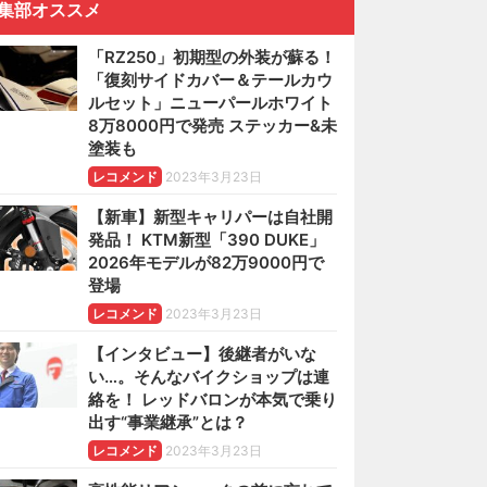
集部オススメ
「RZ250」初期型の外装が蘇る！
「復刻サイドカバー＆テールカウ
ルセット」ニューパールホワイト
8万8000円で発売 ステッカー&未
塗装も
レコメンド
2023年3月23日
【新車】新型キャリパーは自社開
発品！ KTM新型「390 DUKE」
2026年モデルが82万9000円で
登場
レコメンド
2023年3月23日
【インタビュー】後継者がいな
い…。そんなバイクショップは連
絡を！ レッドバロンが本気で乗り
出す“事業継承”とは？
レコメンド
2023年3月23日