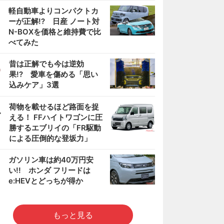
2
軽自動車よりコンパクトカ
ーが正解!? 日産 ノート対
N-BOXを価格と維持費で比
べてみた
3
昔は正解でも今は逆効
果!? 愛車を傷める「思い
込みケア」3選
4
荷物を載せるほど路面を捉
える！ FFハイトワゴンに圧
勝するエブリイの「FR駆動
による圧倒的な登坂力」
5
ガソリン車は約40万円安
い!! ホンダ フリードは
e:HEVとどっちが得か
もっと見る