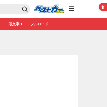
Club
ン
頭文字D
フルロード