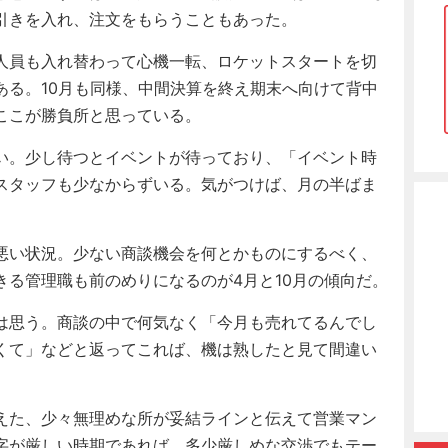
引きを入れ、注文をもらうこともあった。
人員も入れ替わって心機一転、ロケットスタートを切
ある。10月も同様、中間決算を終え期末へ向けて背中
ここが勝負所と思っている。
い。少し待つとイベントが待っており、「イベント時
スタッフも少なからずいる。気がつけば、月の半ばま
悪い状況。少ない商談機会を何とかものにするべく、
る管理職も前のめりになるのが4月と10月の傾向だ。
は思う。商談の中で何気なく「今月も売れてるんでし
くて」などと返ってこれば、機は熟したと見て間違い
えた、少々無理めな所が妥結ラインと伝えて営業マン
字が厳しい時期であれば、多少厳しめな交渉でもテー