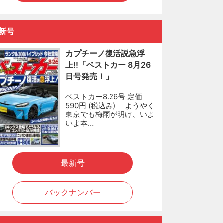
新号
カプチーノ復活説急浮
上!!「ベストカー 8月26
日号発売！」
ベストカー8.26号 定価
590円 (税込み) ようやく
東京でも梅雨が明け、いよ
いよ本…
最新号
バックナンバー