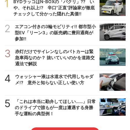
1
BYDラッコはN-BOXの「パクリ」?? い
や、それ以上!? 辛口”正直”評論家が徹底
チェックして分かった隠れた真価!!
2
エアコン付きの3輪モビリティ!! 都市型小
型EV「リーン3」の販売網に豊田通商が
参加!!
3
赤灯だけでサイレンなしのパトカーは緊
急車両なのか？ 抜いていいのかを道路交
通法で解説
4
ウォッシャー液は水道水で代用しちゃダ
メ!? 意外と知らない正しい使い方
5
「これは本当に勘弁してほしい……」日常
のドライブで誰もが一度は遭遇する身勝
手な運転の典型例！