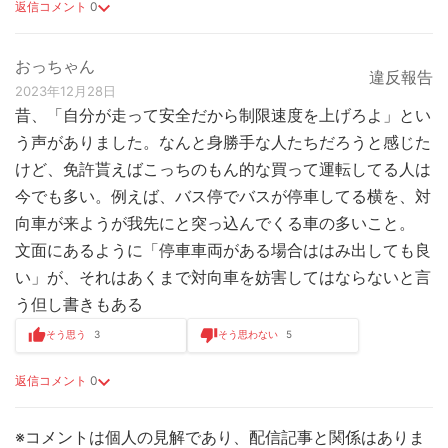
返信コメント
0
おっちゃん
違反報告
2023年12月28日
昔、「自分が走って安全だから制限速度を上げろよ」とい
う声がありました。なんと身勝手な人たちだろうと感じた
けど、免許貰えばこっちのもん的な買って運転してる人は
今でも多い。例えば、バス停でバスが停車してる横を、対
向車が来ようが我先にと突っ込んでくる車の多いこと。
文面にあるように「停車車両がある場合ははみ出しても良
い」が、それはあくまで対向車を妨害してはならないと言
う但し書きもある
そう思う
3
そう思わない
5
返信コメント
0
※コメントは個人の見解であり、配信記事と関係はありま