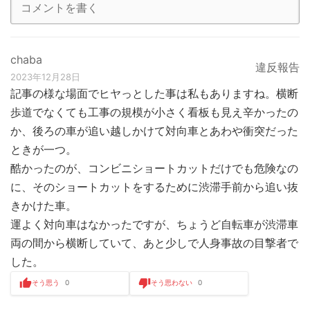
chaba
違反報告
2023年12月28日
記事の様な場面でヒヤっとした事は私もありますね。横断
歩道でなくても工事の規模が小さく看板も見え辛かったの
か、後ろの車が追い越しかけて対向車とあわや衝突だった
ときが一つ。
酷かったのが、コンビニショートカットだけでも危険なの
に、そのショートカットをするために渋滞手前から追い抜
きかけた車。
運よく対向車はなかったですが、ちょうど自転車が渋滞車
両の間から横断していて、あと少しで人身事故の目撃者で
した。
そう思う
0
そう思わない
0