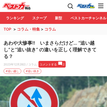
自動車情報誌「ベストカー」
Club
ランキング
スクープ
新型
ベストカーチャンネル
TOP
>
コラム・特集
>
コラム
あわや大惨事!! いまさらだけど… “追い越
し”と“追い抜き” の違いを正しく理解できて
る？
2023年12月28日
/ コラム
コメントする
2
#追い越し
#追い抜き