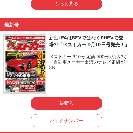
もっと見る
最新号
新型LFAはBEVではなくPHEVで登
場?!「ベストカー 9月10日号発売！」
ベストカー 9.10号 定価 590円 (税込み)
自動車メーカー出演のテレビ番組が
SN…
最新号
バックナンバー