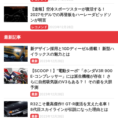
【速報】空冷スポーツスターが復活する！
2027モデルでの再登板をハーレーダビッドソ
ンが明言
レコメンド
2023年12月28日
最新記事
新デザイン採用と1GDディーゼル搭載！ 新型ハ
イラックスの魅力とは
最新
2023年12月28日
【SCOOP！】“電動ターボ”「ホンダV3R 900
E-コンプレッサー」には派生機種が存在！ さ
らに自然吸気版のV3もある？！ その姿を大胆
予測
最新
2023年12月28日
R32こそ最高傑作!! GT-R復活を支えた名車！
8代目スカイラインが伝説になった理由とは
最新
2023年12月28日