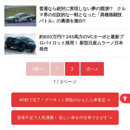
普通なら絶対に実現しない夢の競演!? クル
マ界の伝説的な一戦となった「異種格闘技
バトル」の裏側を激白!!
約800万円!? 245馬力のVCターボと最新プ
ロパイロット採用！ 新型日産ムラーノ日本
発売
«前へ
1
2
次へ»
1
/
2ページ
40秒で完了！グーネット買取のかんたん車査定 ≫
新車不足で人気沸騰！ 欲しい車を中古車でさがす ≫