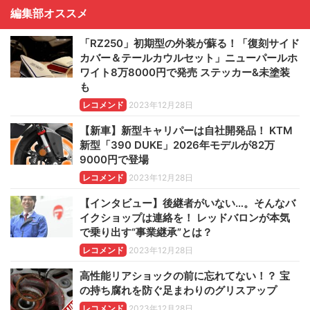
編集部オススメ
「RZ250」初期型の外装が蘇る！「復刻サイド
カバー＆テールカウルセット」ニューパールホ
ワイト8万8000円で発売 ステッカー&未塗装
も
レコメンド
2023年12月28日
【新車】新型キャリパーは自社開発品！ KTM
新型「390 DUKE」2026年モデルが82万
9000円で登場
レコメンド
2023年12月28日
【インタビュー】後継者がいない…。そんなバ
イクショップは連絡を！ レッドバロンが本気
で乗り出す“事業継承”とは？
レコメンド
2023年12月28日
高性能リアショックの前に忘れてない！？ 宝
の持ち腐れを防ぐ足まわりのグリスアップ
レコメンド
2023年12月28日