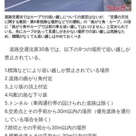
道路交通法ではカーブでの追い越しについての規定はないが、「交通の方法
に関する教則・第6章危険な場所などでの運転」の「曲がり角・カーブ」の項
に「曲がり角やカーブでは前の車を追い越してはいけません」と定められて
いる。先にカーブがあって見通しがきかない場所での追い越しは危険なた
め、標識がなくても追い越しはやめておくべき
道路交通法第30条では、以下の9つの場所で追い越しが
禁止されている。
1.標識などにより追い越しが禁止されている場所
2.道路の曲がり角付近
3.上り坂の頂上付近
4.勾配の急な下り坂
5.トンネル（車両通行帯の設けられた道路は除く）
6.交差点とその手前から30m以内の場所（優先道路を通行
している場合を除く）
7.踏切とその手前から30m以内の場所
8.横断歩道とその手前から30m以内の場所