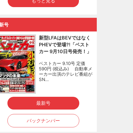
もっと見る
新号
新型LFAはBEVではなく
PHEVで登場?!「ベスト
カー 9月10日号発売！」
ベストカー 9.10号 定価
590円 (税込み) 自動車メ
ーカー出演のテレビ番組が
SN…
最新号
バックナンバー