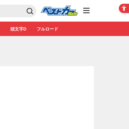
Club
ン
頭文字D
フルロード