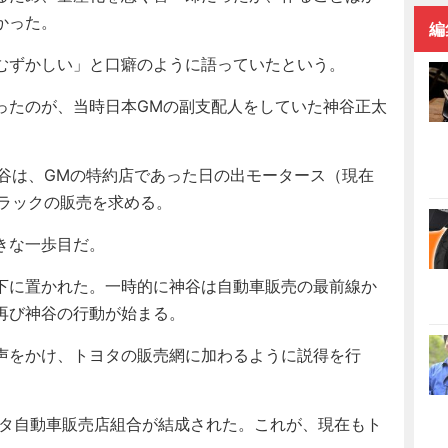
かった。
編
むずかしい」と口癖のように語っていたという。
たのが、当時日本GMの副支配人をしていた神谷正太
谷は、GMの特約店であった日の出モータース（現在
トラックの販売を求める。
きな一歩目だ。
下に置かれた。一時的に神谷は自動車販売の最前線か
再び神谷の行動が始まる。
声をかけ、トヨタの販売網に加わるように説得を行
ヨタ自動車販売店組合が結成された。これが、現在もト