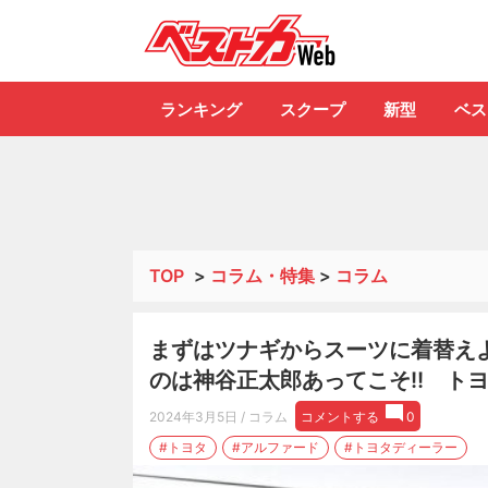
自動車情報誌「ベ
ランキング
スクープ
新型
ベス
TOP
>
コラム・特集
>
コラム
まずはツナギからスーツに着替えよ
のは神谷正太郎あってこそ!! ト
2024年3月5日
/ コラム
コメントする
0
#トヨタ
#アルファード
#トヨタディーラー