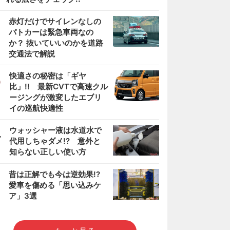
2
赤灯だけでサイレンなしの
パトカーは緊急車両なの
か？ 抜いていいのかを道路
交通法で解説
3
快適さの秘密は「ギヤ
比」!! 最新CVTで高速クル
ージングが激変したエブリ
イの巡航快適性
4
ウォッシャー液は水道水で
代用しちゃダメ!? 意外と
知らない正しい使い方
5
昔は正解でも今は逆効果!?
愛車を傷める「思い込みケ
ア」3選