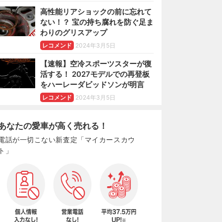
高性能リアショックの前に忘れて
ない！？ 宝の持ち腐れを防ぐ足ま
わりのグリスアップ
レコメンド
2024年3月5日
【速報】空冷スポーツスターが復
活する！ 2027モデルでの再登板
をハーレーダビッドソンが明言
レコメンド
2024年3月5日
あなたの愛車が高く売れる！
電話が一切こない新査定「マイカースカウ
ト」