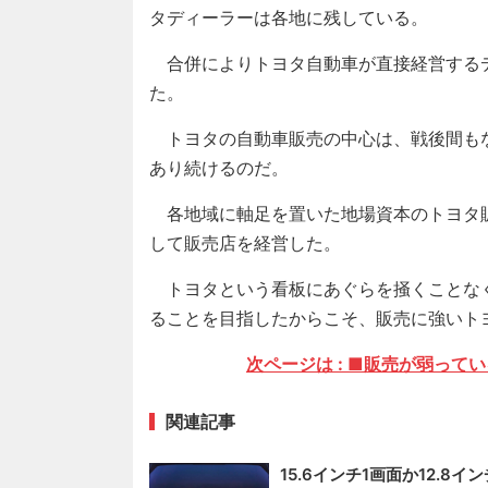
タディーラーは各地に残している。
合併によりトヨタ自動車が直接経営する
た。
トヨタの自動車販売の中心は、戦後間も
あり続けるのだ。
各地域に軸足を置いた地場資本のトヨタ
して販売店を経営した。
トヨタという看板にあぐらを掻くことな
ることを目指したからこそ、販売に強いト
次ページは : ■販売が弱って
関連記事
15.6インチ1画面か12.8イン