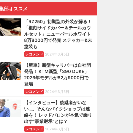
集部オススメ
「RZ250」初期型の外装が蘇る！
「復刻サイドカバー＆テールカウ
ルセット」ニューパールホワイト
8万8000円で発売 ステッカー&未
塗装も
レコメンド
2024年3月5日
【新車】新型キャリパーは自社開
発品！ KTM新型「390 DUKE」
2026年モデルが82万9000円で
登場
レコメンド
2024年3月5日
【インタビュー】後継者がいな
い…。そんなバイクショップは連
絡を！ レッドバロンが本気で乗り
出す“事業継承”とは？
レコメンド
2024年3月5日