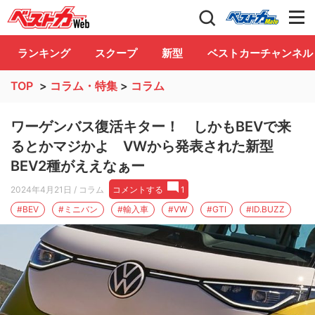
自動車情報誌「ベストカー」
Club
ランキング
スクープ
新型
ベストカーチャンネル
TOP
>
コラム・特集
>
コラム
ワーゲンバス復活キター！ しかもBEVで来
るとかマジかよ VWから発表された新型
BEV2種がええなぁー
2024年4月21日
/ コラム
コメントする
1
#BEV
#ミニバン
#輸入車
#VW
#GTI
#ID.BUZZ