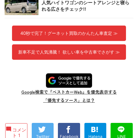
人気ハイトワゴンのシートアレンジと寝ら
れる広さをチェック!!
40秒で完了！グーネット買取のかんたん車査定 ≫
新車不足で人気沸騰！ 欲しい車を中古車でさがす ≫
Google検索で『ベストカーWeb』を優先表示する
「優先するソース」とは？
コメン
ト 1
Twitter
Facebook
Hatena
LINE