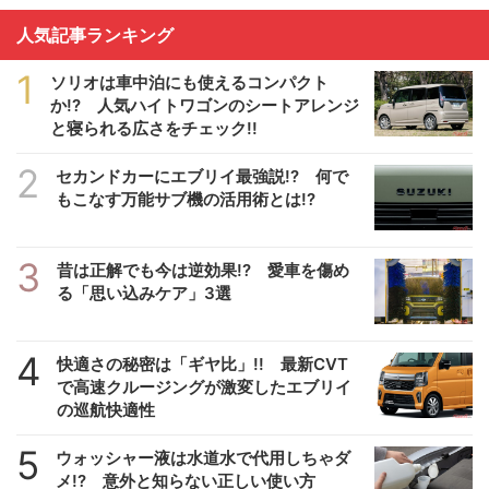
人気記事ランキング
1
ソリオは車中泊にも使えるコンパクト
か!? 人気ハイトワゴンのシートアレンジ
と寝られる広さをチェック!!
2
セカンドカーにエブリイ最強説!? 何で
もこなす万能サブ機の活用術とは!?
3
昔は正解でも今は逆効果!? 愛車を傷め
る「思い込みケア」3選
4
快適さの秘密は「ギヤ比」!! 最新CVT
で高速クルージングが激変したエブリイ
の巡航快適性
5
ウォッシャー液は水道水で代用しちゃダ
メ!? 意外と知らない正しい使い方