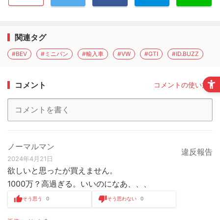
関連タグ
#BEV
#ミニバン
#輸入車
#VW
#GTI
#ID.BUZZ
コメント
コメントの使い方
ノーマルマン
違反報告
2024年4月21日
欲しいと思ったが買えません。
1000万？高過ぎる。いいのになあ、、、
そう思う
0
そう思わない
0