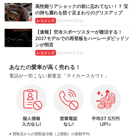
高性能リアショックの前に忘れてない！？ 宝
の持ち腐れを防ぐ足まわりのグリスアップ
レコメンド
2024年4月21日
【速報】空冷スポーツスターが復活する！
2027モデルでの再登板をハーレーダビッドソ
ンが明言
レコメンド
2024年4月21日
あなたの愛車が高く売れる！
電話が一切こない新査定「マイカースカウト」
※ 買取店からの買取提示額（上限額）の差額平均