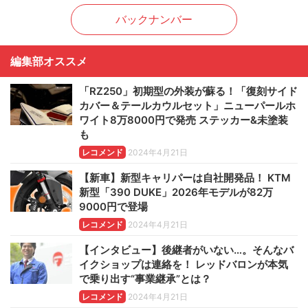
バックナンバー
編集部オススメ
「RZ250」初期型の外装が蘇る！「復刻サイド
カバー＆テールカウルセット」ニューパールホ
ワイト8万8000円で発売 ステッカー&未塗装
も
レコメンド
2024年4月21日
【新車】新型キャリパーは自社開発品！ KTM
新型「390 DUKE」2026年モデルが82万
9000円で登場
レコメンド
2024年4月21日
【インタビュー】後継者がいない…。そんなバ
イクショップは連絡を！ レッドバロンが本気
で乗り出す“事業継承”とは？
レコメンド
2024年4月21日