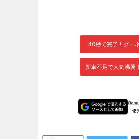
40秒で完了！グー
新車不足で人気沸騰！
Goo
「優