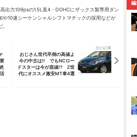
編
出力109psの1.5L直4・DOHCにザックス製専用ダン
加や10速シーケンシャルシフトマチックの採用などが
だ。
次の記事
ァ
おじさん世代卒倒の高値よ
要
今の中古は!! でもNCロー
絶
ドスターは今が底値!? Z世
活
代にオススメ激安MT車4選