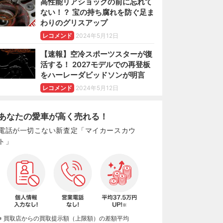
高性能リアショックの前に忘れて
ない！？ 宝の持ち腐れを防ぐ足ま
わりのグリスアップ
レコメンド
2024年5月12日
【速報】空冷スポーツスターが復
活する！ 2027モデルでの再登板
をハーレーダビッドソンが明言
レコメンド
2024年5月12日
あなたの愛車が高く売れる！
電話が一切こない新査定「マイカースカウ
ト」
※ 買取店からの買取提示額（上限額）の差額平均