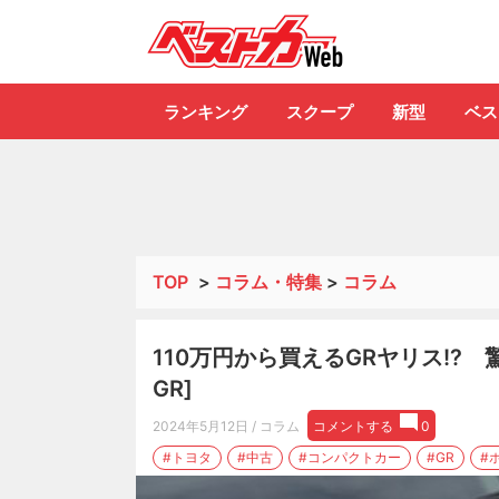
自動車情報誌「ベ
ランキング
スクープ
新型
ベス
TOP
>
コラム・特集
>
コラム
110万円から買えるGRヤリス!? 
GR]
2024年5月12日
/ コラム
コメントする
0
#トヨタ
#中古
#コンパクトカー
#GR
#