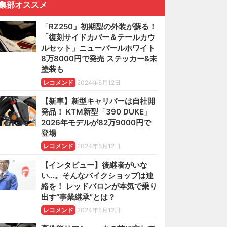
集部オススメ
「RZ250」初期型の外装が蘇る！
「復刻サイドカバー＆テールカウ
ルセット」ニューパールホワイト
8万8000円で発売 ステッカー&未
塗装も
レコメンド
2024年5月12日
【新車】新型キャリパーは自社開
発品！ KTM新型「390 DUKE」
2026年モデルが82万9000円で
登場
レコメンド
2024年5月12日
【インタビュー】後継者がいな
い…。そんなバイクショップは連
絡を！ レッドバロンが本気で乗り
出す“事業継承”とは？
レコメンド
2024年5月12日