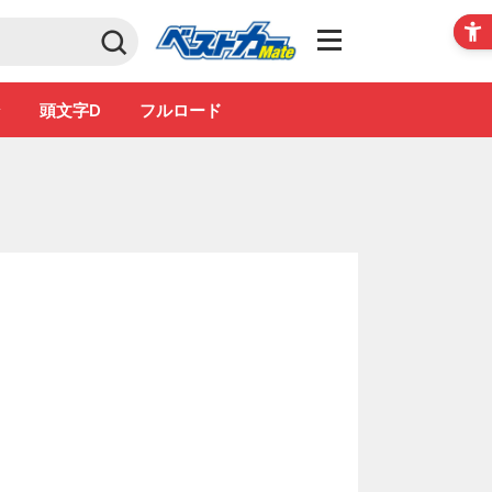
Club
ン
頭文字D
フルロード