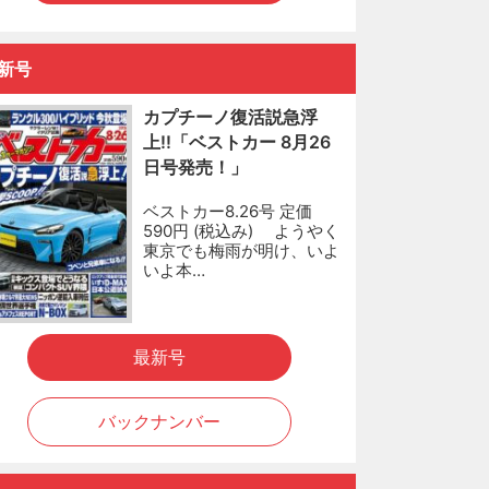
新号
カプチーノ復活説急浮
上!!「ベストカー 8月26
日号発売！」
ベストカー8.26号 定価
590円 (税込み) ようやく
東京でも梅雨が明け、いよ
いよ本…
最新号
バックナンバー