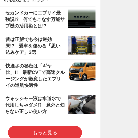
2
セカンドカーにエブリイ最
強説!? 何でもこなす万能サ
ブ機の活用術とは!?
3
昔は正解でも今は逆効
果!? 愛車を傷める「思い
込みケア」3選
4
快適さの秘密は「ギヤ
比」!! 最新CVTで高速クル
ージングが激変したエブリ
イの巡航快適性
5
ウォッシャー液は水道水で
代用しちゃダメ!? 意外と知
らない正しい使い方
もっと見る