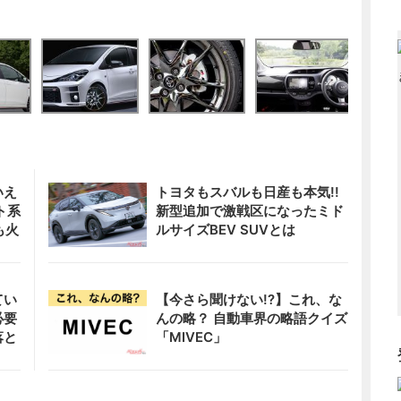
いえ
トヨタもスバルも日産も本気!!
ト系
新型追加で激戦区になったミド
も火
ルサイズBEV SUVとは
てい
【今さら聞けない!?】これ、な
必要
んの略？ 自動車界の略語クイズ
落と
「MIVEC」