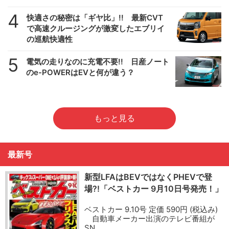
4
快適さの秘密は「ギヤ比」!! 最新CVT
で高速クルージングが激変したエブリイ
の巡航快適性
5
電気の走りなのに充電不要!! 日産ノート
のe-POWERはEVと何が違う？
もっと見る
最新号
新型LFAはBEVではなくPHEVで登
場?!「ベストカー 9月10日号発売！」
ベストカー 9.10号 定価 590円 (税込み)
自動車メーカー出演のテレビ番組が
SN…