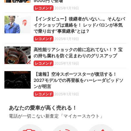
9000円で登場
レコメンド
2025年1月19日
【インタビュー】後継者がいない…。そんなバ
イクショップは連絡を！ レッドバロンが本気
で乗り出す“事業継承”とは？
レコメンド
2025年1月19日
高性能リアショックの前に忘れてない！？ 宝
の持ち腐れを防ぐ足まわりのグリスアップ
レコメンド
2025年1月19日
【速報】空冷スポーツスターが復活する！
2027モデルでの再登板をハーレーダビッドソ
ンが明言
レコメンド
2025年1月19日
あなたの愛車が高く売れる！
電話が一切こない新査定「マイカースカウト」