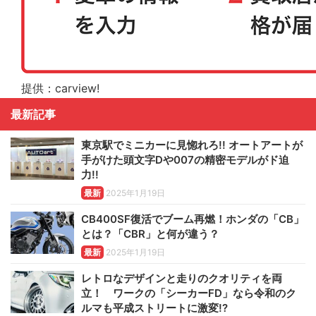
提供：carview!
最新記事
東京駅でミニカーに見惚れろ!! オートアートが
手がけた頭文字Dや007の精密モデルがド迫
力!!
最新
2025年1月19日
CB400SF復活でブーム再燃！ホンダの「CB」
とは？「CBR」と何が違う？
最新
2025年1月19日
レトロなデザインと走りのクオリティを両
立！ ワークの「シーカーFD」なら令和のク
ルマも平成ストリートに激変!?