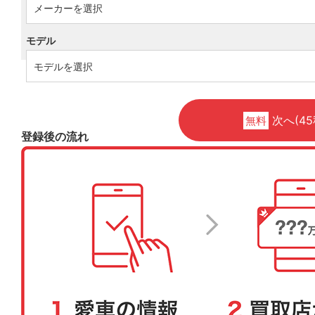
モデル
次へ(45
無料
登録後の流れ