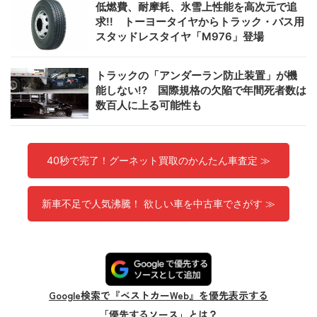
低燃費、耐摩耗、氷雪上性能を高次元で追
求!! トーヨータイヤからトラック・バス用
スタッドレスタイヤ「M976」登場
トラックの「アンダーラン防止装置」が機
能しない!? 国際規格の欠陥で年間死者数は
数百人に上る可能性も
40秒で完了！グーネット買取のかんたん車査定 ≫
新車不足で人気沸騰！ 欲しい車を中古車でさがす ≫
Google検索で『ベストカーWeb』を優先表示する
「優先するソース」とは？