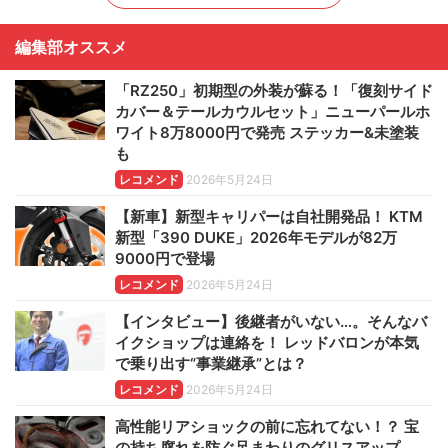
編集部オススメ
「RZ250」初期型の外装が蘇る！「復刻サイド
カバー＆テールカウルセット」ニューパールホ
ワイト8万8000円で発売 ステッカー&未塗装
も
レコメンド
2026年5月24日
【新車】新型キャリパーは自社開発品！ KTM
新型「390 DUKE」2026年モデルが82万
9000円で登場
レコメンド
2026年5月24日
【インタビュー】後継者がいない…。そんなバ
イクショップは連絡を！ レッドバロンが本気
で乗り出す“事業継承”とは？
レコメンド
2026年5月24日
高性能リアショックの前に忘れてない！？ 宝
の持ち腐れを防ぐ足まわりのグリスアップ