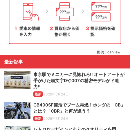
提供：carview!
最新記事
東京駅でミニカーに見惚れろ!! オートアートが
手がけた頭文字Dや007の精密モデルがド迫
力!!
最新
2026年5月24日
CB400SF復活でブーム再燃！ホンダの「CB」
とは？「CBR」と何が違う？
最新
2026年5月24日
レトロなデザインと走りのクオリティを両