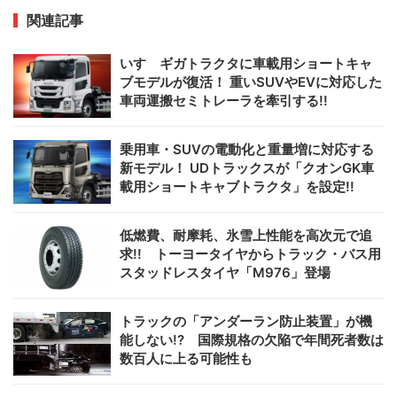
関連記事
いすゞギガトラクタに車載用ショートキャ
ブモデルが復活！ 重いSUVやEVに対応した
車両運搬セミトレーラを牽引する!!
乗用車・SUVの電動化と重量増に対応する
新モデル！ UDトラックスが「クオンGK車
載用ショートキャブトラクタ」を設定!!
低燃費、耐摩耗、氷雪上性能を高次元で追
求!! トーヨータイヤからトラック・バス用
スタッドレスタイヤ「M976」登場
トラックの「アンダーラン防止装置」が機
能しない!? 国際規格の欠陥で年間死者数は
数百人に上る可能性も