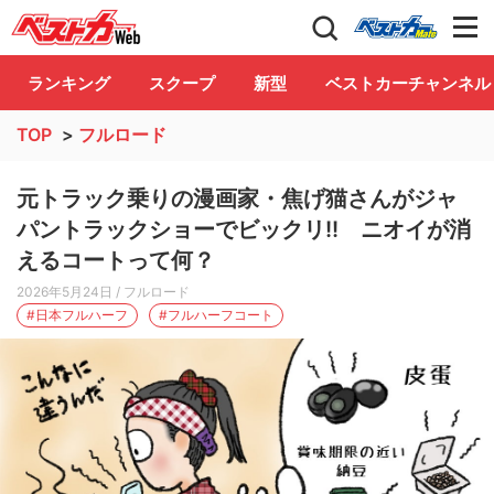
自動車情報誌「ベストカー」
Club
ランキング
スクープ
新型
ベストカーチャンネル
TOP
>
フルロード
元トラック乗りの漫画家・焦げ猫さんがジャ
パントラックショーでビックリ!! ニオイが消
えるコートって何？
2026年5月24日
/ フルロード
#日本フルハーフ
#フルハーフコート