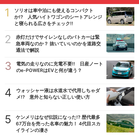
1
ソリオは車中泊にも使えるコンパクト
か!? 人気ハイトワゴンのシートアレンジ
と寝られる広さをチェック!!
2
赤灯だけでサイレンなしのパトカーは緊
急車両なのか？ 抜いていいのかを道路交
通法で解説
3
電気の走りなのに充電不要!! 日産ノート
のe-POWERはEVと何が違う？
4
ウォッシャー液は水道水で代用しちゃダ
メ!? 意外と知らない正しい使い方
5
ケンメリはなぜ伝説になった!? 歴代最多
67万台を売った名車の魅力！ 4代目スカ
イラインの凄さ