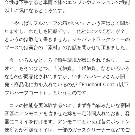
久性は下手すると車両本体のエンジンやミッションの性能
以上に気になるところです。
「やっぱりフルハーフの箱がいい」という声はよく聞か
れますし、わたしも同感です。「他社に比べてどこが？」
というのは敢えて書きません。ジャパントラックショーの
ブースでは荷台の「素材」のお話を聞かせて頂きました。
今、いろんなところで衛生環境が気にされており、「ニ
オイ」もそのひとつ。「光触媒」「銀触媒」などいろいろ
なものが商品化されてますが、いまフルハーフさんが開
発・商品化に力を入れているのが「Fruehauf Coat（以下
フルハーフコート）」というものです。
コレの性能を実体験するのに、まず弁当箱みたいな密閉
容器にアンモニアを含ませた綿を一定時間入れておき、容
器にニオイを付けます。アンモニアといえば昔のボットン
便所とか不潔なトイレ、一部のガラスクリーナーなどでご