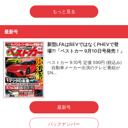
もっと見る
最新号
新型LFAはBEVではなくPHEVで登
場?!「ベストカー 9月10日号発売！」
ベストカー 9.10号 定価 590円 (税込み)
自動車メーカー出演のテレビ番組が
SN…
最新号
バックナンバー