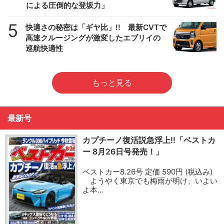
による圧倒的な登坂力」
5
快適さの秘密は「ギヤ比」!! 最新CVTで
高速クルージングが激変したエブリイの
巡航快適性
もっと見る
最新号
カプチーノ復活説急浮上!!「ベストカ
ー 8月26日号発売！」
ベストカー8.26号 定価 590円 (税込み)
ようやく東京でも梅雨が明け、いよい
よ本…