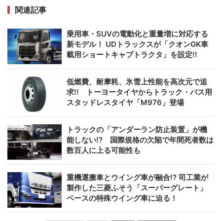
関連記事
乗用車・SUVの電動化と重量増に対応する
新モデル！ UDトラックスが「クオンGK車
載用ショートキャブトラクタ」を設定!!
低燃費、耐摩耗、氷雪上性能を高次元で追
求!! トーヨータイヤからトラック・バス用
スタッドレスタイヤ「M976」登場
トラックの「アンダーラン防止装置」が機
能しない!? 国際規格の欠陥で年間死者数は
数百人に上る可能性も
重機運搬車とウイング車が融合!? 司工業が
製作した三菱ふそう「スーパーグレート」
ベースの特殊ウイング車に迫る！