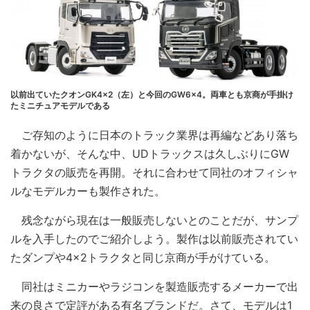
以前出ていたクオンGK4×2（左）と今回のGW6×4。両車とも京商が手掛け
たミニチュアモデルである
ご存知のように日本のトラック業界は再編などあり落ち
着かないが、そんな中、UDトラックスは久しぶりにGW
トラクタの販売を再開。それに合わせて同社のオフィシャ
ルなモデルカーも製作された。
残念ながら現在は一般販売しないとのことだが、サンプ
ルを入手したのでご紹介しよう。製作は以前販売されてい
たダンプや4×2トラクタと同じ京商が手がけている。
同社はミニカーやラジコンを製造販売するメーカーで出
来の良さで定評がある有名ブランドだ。さて、モデルは1