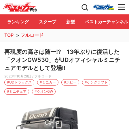
自動車情報誌「ベストカー」
Club
ランキング
スクープ
新型
ベストカーチャンネル
TOP
>
フルロード
再現度の高さは随一!? 13年ぶりに復活した
「クオンGW530」がUDオフィシャルミニチ
ュアモデルとして登場!!
2023年10月28日
/ フルロード
#UDトラックス
#ミニカー
#ホビー
#ケンクラフト
#ミニチュア
#クオンGW