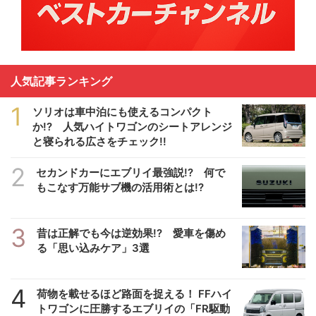
人気記事ランキング
1
ソリオは車中泊にも使えるコンパクト
か!? 人気ハイトワゴンのシートアレンジ
と寝られる広さをチェック!!
2
セカンドカーにエブリイ最強説!? 何で
もこなす万能サブ機の活用術とは!?
3
昔は正解でも今は逆効果!? 愛車を傷め
る「思い込みケア」3選
4
荷物を載せるほど路面を捉える！ FFハイ
トワゴンに圧勝するエブリイの「FR駆動