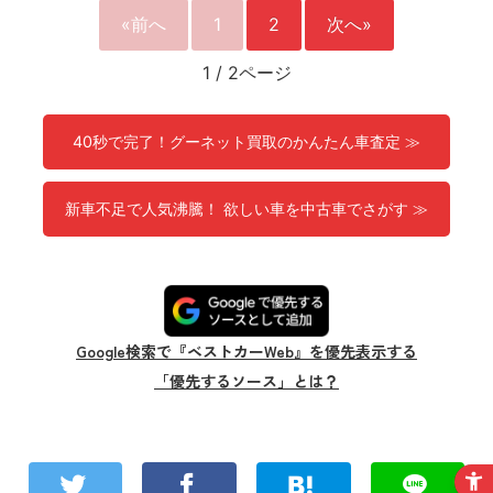
«前へ
1
2
次へ»
1
/
2ページ
40秒で完了！グーネット買取のかんたん車査定 ≫
新車不足で人気沸騰！ 欲しい車を中古車でさがす ≫
Google検索で『ベストカーWeb』を優先表示する
「優先するソース」とは？