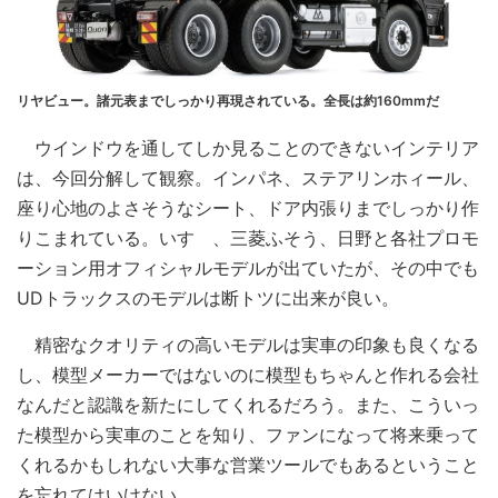
リヤビュー。諸元表までしっかり再現されている。全長は約160mmだ
ウインドウを通してしか見ることのできないインテリア
は、今回分解して観察。インパネ、ステアリンホィール、
座り心地のよさそうなシート、ドア内張りまでしっかり作
りこまれている。いすゞ、三菱ふそう、日野と各社プロモ
ーション用オフィシャルモデルが出ていたが、その中でも
UDトラックスのモデルは断トツに出来が良い。
精密なクオリティの高いモデルは実車の印象も良くなる
し、模型メーカーではないのに模型もちゃんと作れる会社
なんだと認識を新たにしてくれるだろう。また、こういっ
た模型から実車のことを知り、ファンになって将来乗って
くれるかもしれない大事な営業ツールでもあるということ
を忘れてはいけない。