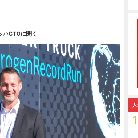
ハCTOに聞く
人
1