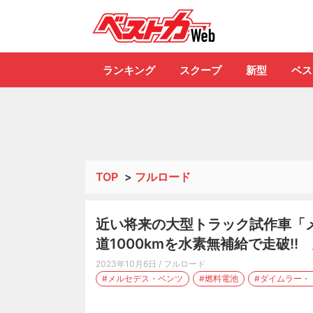
自動車情報誌「ベ
ランキング
スクープ
新型
ベス
TOP
>
フルロード
近い将来の大型トラック試作車「メ
道1000kmを水素無補給で走破!
2023年10月6日
/ フルロード
#メルセデス・ベンツ
#燃料電池
#ダイムラー・