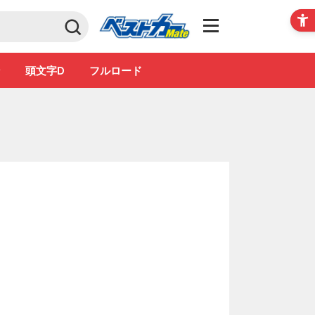
Club
ン
頭文字D
フルロード