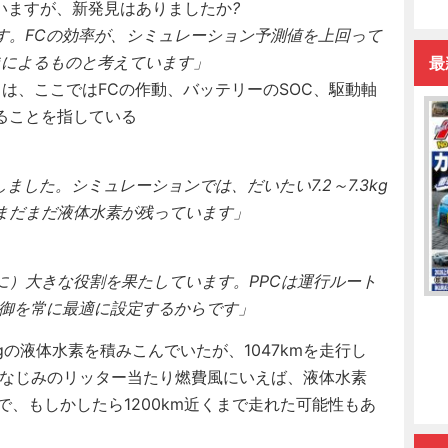
いますが、新発見はありましたか
?
す。FCの効率が、シミュレーション予測値を上回って
*によるものと考えています」
最
ie）」とは、ここではFCの作動、バッテリーのSOC、駆動軸
ることを指している
しました。シミュレーションでは、だいたい7.2～7.3kg
まだまだ液体水素が残っています」
に）大きな役割を果たしています。PPCは運行ルート
制御を常に最適に設定するからです」
gの液体水素を積みこんでいたが、1047kmを走行し
おなじみのリッター当たり燃費風にいえば、液体水素
なので、もしかしたら1200km近くまで走れた可能性もあ