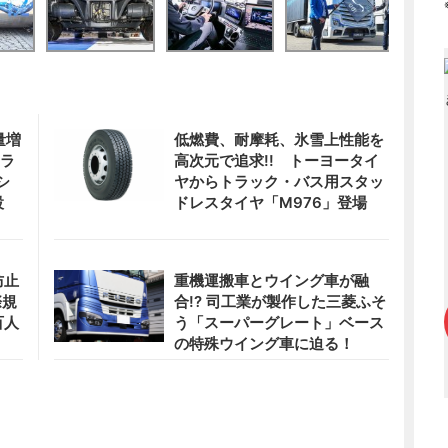
量増
低燃費、耐摩耗、氷雪上性能を
トラ
高次元で追求!! トーヨータイ
シ
ヤからトラック・バス用スタッ
設
ドレスタイヤ「M976」登場
防止
重機運搬車とウイング車が融
際規
合!? 司工業が製作した三菱ふそ
百人
う「スーパーグレート」ベース
の特殊ウイング車に迫る！