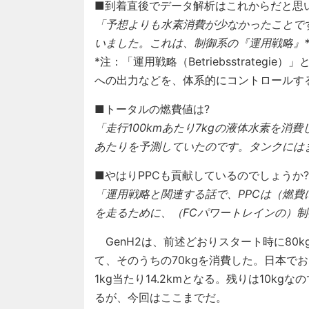
■到着直後でデータ解析はこれからだと思
「予想よりも水素消費が少なかったことで
いました。これは、制御系の『運用戦略』
*注：「運用戦略（Betriebsstrateg
への出力などを、体系的にコントロールす
■トータルの燃費値は?
「走行100kmあたり7kgの液体水素を消費
あたりを予測していたのです。タンクには
■やはりPPCも貢献しているのでしょうか?
「運用戦略と関連する話で、PPCは（燃費
を走るために、（FCパワートレインの）
GenH2は、前述どおりスタート時に80k
て、そのうちの70kgを消費した。日本で
1kg当たり14.2kmとなる。残りは10kg
るが、今回はここまでだ。