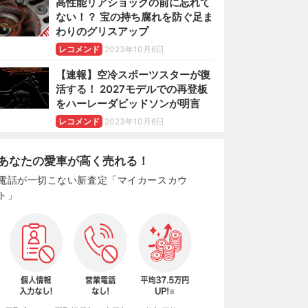
高性能リアショックの前に忘れて
ない！？ 宝の持ち腐れを防ぐ足ま
わりのグリスアップ
レコメンド
2023年10月6日
【速報】空冷スポーツスターが復
活する！ 2027モデルでの再登板
をハーレーダビッドソンが明言
レコメンド
2023年10月6日
あなたの愛車が高く売れる！
電話が一切こない新査定「マイカースカウ
ト」