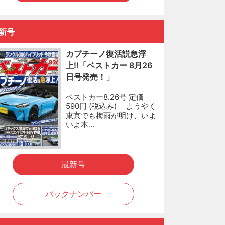
新号
カプチーノ復活説急浮
上!!「ベストカー 8月26
日号発売！」
ベストカー8.26号 定価
590円 (税込み) ようやく
東京でも梅雨が明け、いよ
いよ本…
最新号
バックナンバー