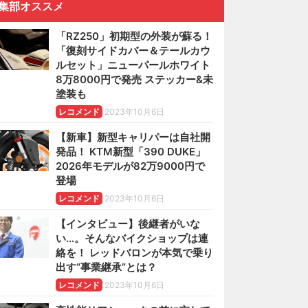
集部オススメ
「RZ250」初期型の外装が蘇る！
「復刻サイドカバー＆テールカウ
ルセット」ニューパールホワイト
8万8000円で発売 ステッカー&未
塗装も
レコメンド
2023年10月6日
【新車】新型キャリパーは自社開
発品！ KTM新型「390 DUKE」
2026年モデルが82万9000円で
登場
レコメンド
2023年10月6日
【インタビュー】後継者がいな
い…。そんなバイクショップは連
絡を！ レッドバロンが本気で乗り
出す“事業継承”とは？
レコメンド
2023年10月6日