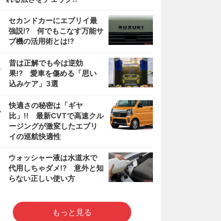
2
セカンドカーにエブリイ最
強説!? 何でもこなす万能サ
ブ機の活用術とは!?
3
昔は正解でも今は逆効
果!? 愛車を傷める「思い
込みケア」3選
4
快適さの秘密は「ギヤ
比」!! 最新CVTで高速クル
ージングが激変したエブリ
イの巡航快適性
5
ウォッシャー液は水道水で
代用しちゃダメ!? 意外と知
らない正しい使い方
もっと見る