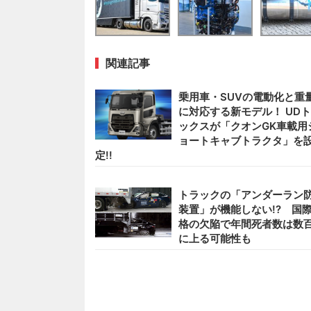
関連記事
乗用車・SUVの電動化と重
に対応する新モデル！ UD
ックスが「クオンGK車載用
ョートキャブトラクタ」を
定!!
トラックの「アンダーラン
装置」が機能しない!? 国
格の欠陥で年間死者数は数
に上る可能性も