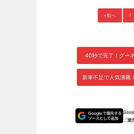
«前へ
1
40秒で完了！グー
新車不足で人気沸騰！
Goo
「優