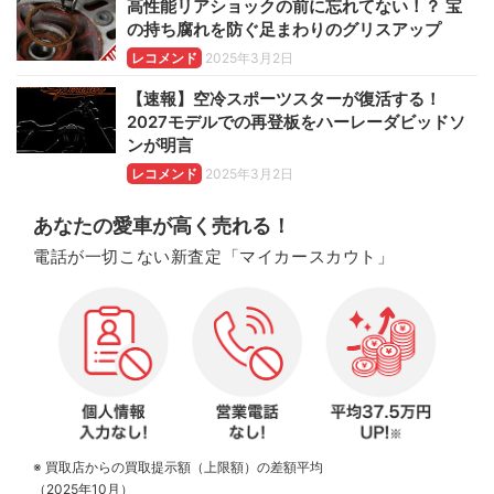
高性能リアショックの前に忘れてない！？ 宝
の持ち腐れを防ぐ足まわりのグリスアップ
レコメンド
2025年3月2日
【速報】空冷スポーツスターが復活する！
2027モデルでの再登板をハーレーダビッドソ
ンが明言
レコメンド
2025年3月2日
あなたの愛車が高く売れる！
電話が一切こない新査定「マイカースカウト」
※ 買取店からの買取提示額（上限額）の差額平均
（2025年10月）