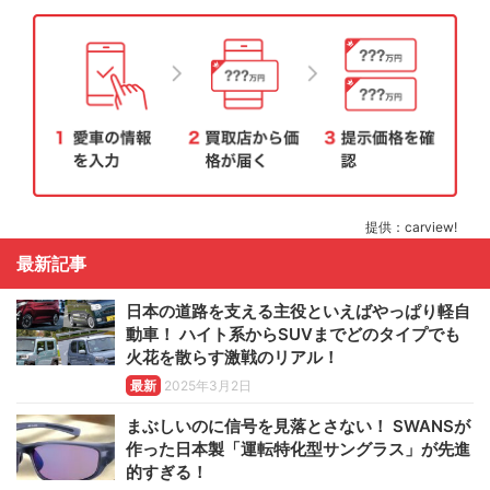
提供：carview!
最新記事
日本の道路を支える主役といえばやっぱり軽自
動車！ ハイト系からSUVまでどのタイプでも
火花を散らす激戦のリアル！
最新
2025年3月2日
まぶしいのに信号を見落とさない！ SWANSが
作った日本製「運転特化型サングラス」が先進
的すぎる！