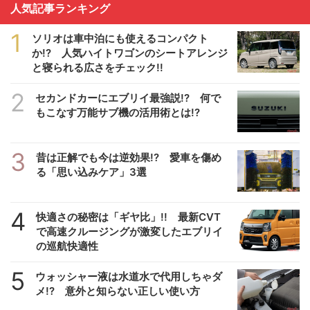
人気記事ランキング
1
ソリオは車中泊にも使えるコンパクト
か!? 人気ハイトワゴンのシートアレンジ
と寝られる広さをチェック!!
2
セカンドカーにエブリイ最強説!? 何で
もこなす万能サブ機の活用術とは!?
3
昔は正解でも今は逆効果!? 愛車を傷め
る「思い込みケア」3選
4
快適さの秘密は「ギヤ比」!! 最新CVT
で高速クルージングが激変したエブリイ
の巡航快適性
5
ウォッシャー液は水道水で代用しちゃダ
メ!? 意外と知らない正しい使い方