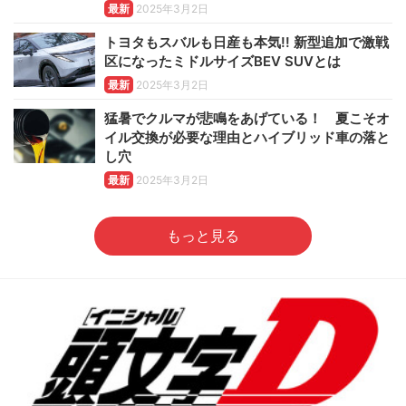
最新
2025年3月2日
トヨタもスバルも日産も本気!! 新型追加で激戦
区になったミドルサイズBEV SUVとは
最新
2025年3月2日
猛暑でクルマが悲鳴をあげている！ 夏こそオ
イル交換が必要な理由とハイブリッド車の落と
し穴
最新
2025年3月2日
もっと見る