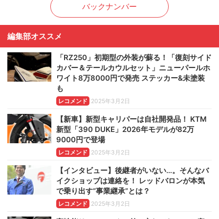
バックナンバー
編集部オススメ
「RZ250」初期型の外装が蘇る！「復刻サイド
カバー＆テールカウルセット」ニューパールホ
ワイト8万8000円で発売 ステッカー&未塗装
も
レコメンド
2025年3月2日
【新車】新型キャリパーは自社開発品！ KTM
新型「390 DUKE」2026年モデルが82万
9000円で登場
レコメンド
2025年3月2日
【インタビュー】後継者がいない…。そんなバ
イクショップは連絡を！ レッドバロンが本気
で乗り出す“事業継承”とは？
レコメンド
2025年3月2日