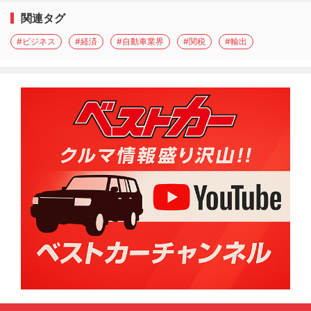
関連タグ
#ビジネス
#経済
#自動車業界
#関税
#輸出