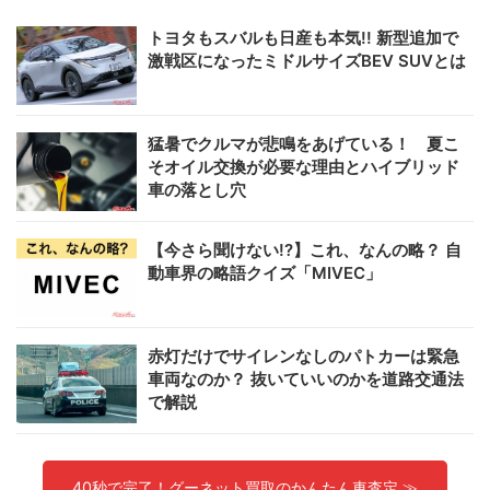
トヨタもスバルも日産も本気!! 新型追加で
激戦区になったミドルサイズBEV SUVとは
猛暑でクルマが悲鳴をあげている！ 夏こ
そオイル交換が必要な理由とハイブリッド
車の落とし穴
【今さら聞けない!?】これ、なんの略？ 自
動車界の略語クイズ「MIVEC」
赤灯だけでサイレンなしのパトカーは緊急
車両なのか？ 抜いていいのかを道路交通法
で解説
40秒で完了！グーネット買取のかんたん車査定 ≫