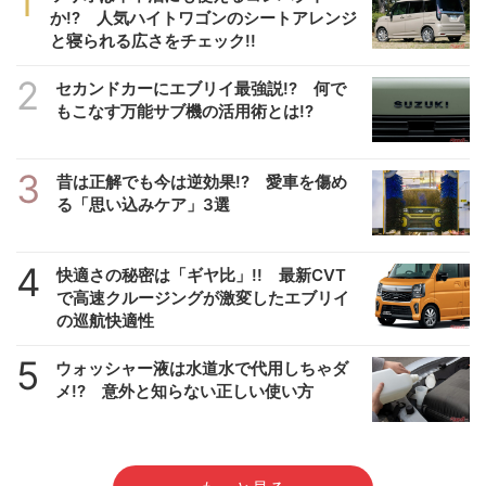
1
か!? 人気ハイトワゴンのシートアレンジ
と寝られる広さをチェック!!
2
セカンドカーにエブリイ最強説!? 何で
もこなす万能サブ機の活用術とは!?
3
昔は正解でも今は逆効果!? 愛車を傷め
る「思い込みケア」3選
4
快適さの秘密は「ギヤ比」!! 最新CVT
で高速クルージングが激変したエブリイ
の巡航快適性
5
ウォッシャー液は水道水で代用しちゃダ
メ!? 意外と知らない正しい使い方