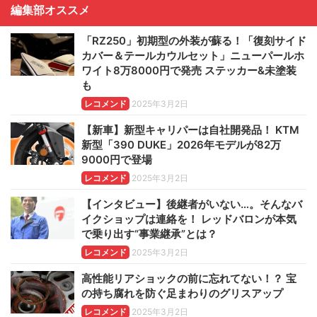
編集部オススメ
「RZ250」初期型の外装が蘇る！「復刻サイド
カバー＆テールカウルセット」ニューパールホ
ワイト8万8000円で発売 ステッカー&未塗装
も
レコメンド
2025年3月2日
【新車】新型キャリパーは自社開発品！ KTM
新型「390 DUKE」2026年モデルが82万
9000円で登場
レコメンド
2025年3月2日
【インタビュー】後継者がいない…。そんなバ
イクショップは連絡を！ レッドバロンが本気
で乗り出す“事業継承”とは？
レコメンド
2025年3月2日
高性能リアショックの前に忘れてない！？ 宝
の持ち腐れを防ぐ足まわりのグリスアップ
レコメンド
2025年3月2日