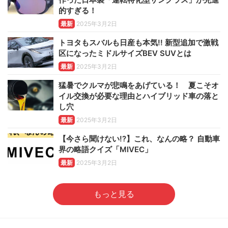
的すぎる！
最新
2025年3月2日
トヨタもスバルも日産も本気!! 新型追加で激戦
区になったミドルサイズBEV SUVとは
最新
2025年3月2日
猛暑でクルマが悲鳴をあげている！ 夏こそオ
イル交換が必要な理由とハイブリッド車の落と
し穴
最新
2025年3月2日
【今さら聞けない!?】これ、なんの略？ 自動車
界の略語クイズ「MIVEC」
最新
2025年3月2日
もっと見る