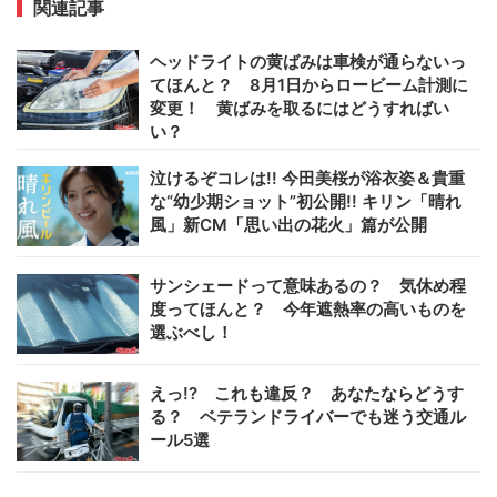
関連記事
ヘッドライトの黄ばみは車検が通らないっ
てほんと？ 8月1日からロービーム計測に
変更！ 黄ばみを取るにはどうすればい
い？
泣けるぞコレは!! 今田美桜が浴衣姿＆貴重
な“幼少期ショット”初公開!! キリン「晴れ
風」新CM「思い出の花火」篇が公開
サンシェードって意味あるの？ 気休め程
度ってほんと？ 今年遮熱率の高いものを
選ぶべし！
えっ!? これも違反？ あなたならどうす
る？ ベテランドライバーでも迷う交通ル
ール5選