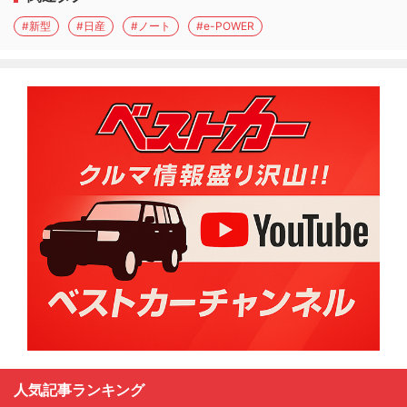
#新型
#日産
#ノート
#e-POWER
人気記事ランキング