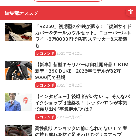
編集部オススメ
「RZ250」初期型の外装が蘇る！「復刻サイド
カバー＆テールカウルセット」ニューパールホ
ワイト8万8000円で発売 ステッカー&未塗装
も
レコメンド
2025年2月22日
【新車】新型キャリパーは自社開発品！ KTM
新型「390 DUKE」2026年モデルが82万
9000円で登場
レコメンド
2025年2月22日
【インタビュー】後継者がいない…。そんなバ
イクショップは連絡を！ レッドバロンが本気
で乗り出す“事業継承”とは？
レコメンド
2025年2月22日
高性能リアショックの前に忘れてない！？ 宝
の持ち腐れを防ぐ足まわりのグリスアップ