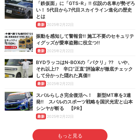
「鉄仮面」に「GTS-R」!! 伝説の名車が勢ぞろ
い！ 5代目から7代目スカイライン進化の歴史
とは
最新
2025年2月22日
振動を感知して警報音!! 施工不要のセキュリテ
ィグッズが愛車盗難に役立つ!!
最新
2025年2月22日
BYDラッコはN-BOXの「パクリ」?? いや、
それ以上!? 辛口”正直”評論家が徹底チェック
して分かった隠れた真価!!
最新
2025年2月22日
スバルらしさ完全復活へ！ 新型MT車を3連
発!! スバルのスポーツ戦略を国沢光宏と山本
シンヤが斬る 【PR】
最新
2025年2月22日
もっと見る