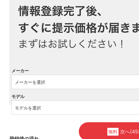
メーカー
モデル
次へ(45
無料
登録後の流れ