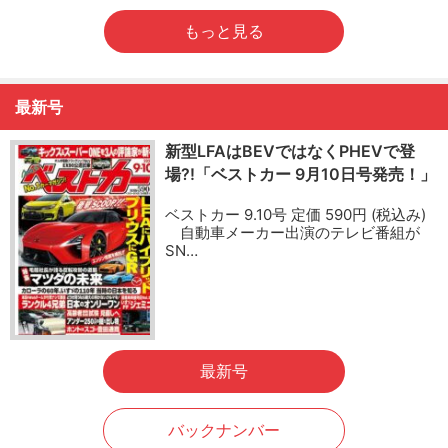
もっと見る
最新号
新型LFAはBEVではなくPHEVで登
場?!「ベストカー 9月10日号発売！」
ベストカー 9.10号 定価 590円 (税込み)
自動車メーカー出演のテレビ番組が
SN…
最新号
バックナンバー