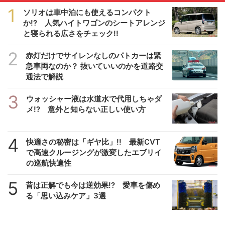
1
ソリオは車中泊にも使えるコンパクト
か!? 人気ハイトワゴンのシートアレンジ
と寝られる広さをチェック!!
2
赤灯だけでサイレンなしのパトカーは緊
急車両なのか？ 抜いていいのかを道路交
通法で解説
3
ウォッシャー液は水道水で代用しちゃダ
メ!? 意外と知らない正しい使い方
4
快適さの秘密は「ギヤ比」!! 最新CVT
で高速クルージングが激変したエブリイ
の巡航快適性
5
昔は正解でも今は逆効果!? 愛車を傷め
る「思い込みケア」3選