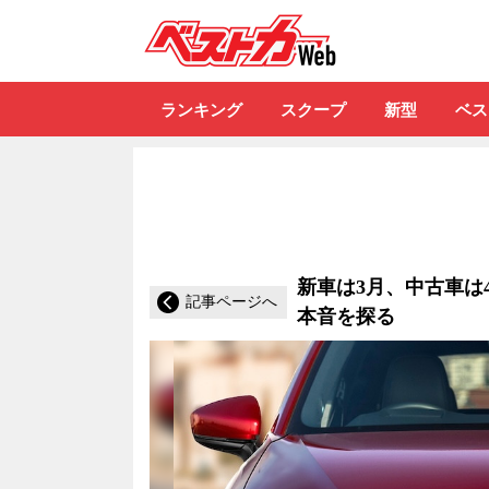
自動車情報誌「ベ
ランキング
スクープ
新型
ベス
新車は3月、中古車は
記事ページへ
本音を探る