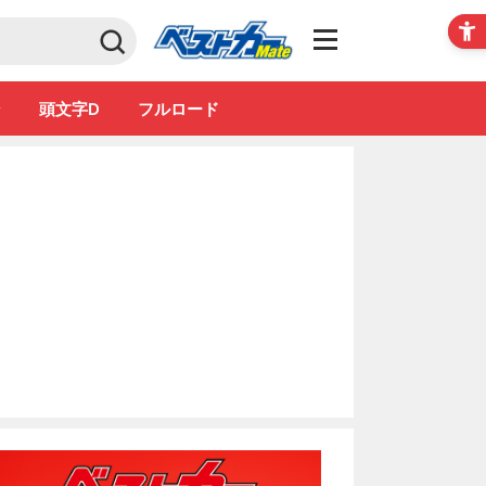
Club
ン
頭文字D
フルロード