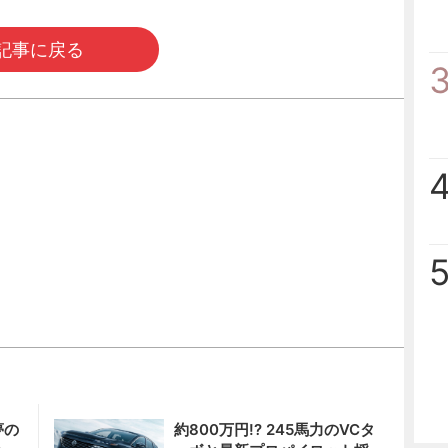
記事に戻る
夢の
約800万円!? 245馬力のVCタ