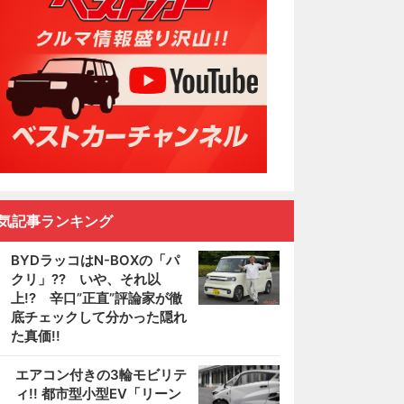
気記事ランキング
BYDラッコはN-BOXの「パ
クリ」?? いや、それ以
上!? 辛口”正直”評論家が徹
底チェックして分かった隠れ
た真価!!
2
エアコン付きの3輪モビリテ
ィ!! 都市型小型EV「リーン