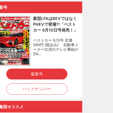
新号
新型LFAはBEVではなく
PHEVで登場?!「ベスト
カー 9月10日号発売！」
ベストカー 9.10号 定価
590円 (税込み) 自動車メ
ーカー出演のテレビ番組が
SN…
最新号
バックナンバー
集部オススメ