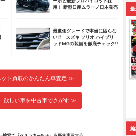
な一
ーボと最新プロパイロット採
ト
用！ 新型日産ムラーノ日本発売
最
?
最廉価グレードで本当に困らな
回
い!? スズキ ソリオ ハイブリ
ッドMGの装備を徹底チェック!!
ネット買取のかんたん車査定 ≫
 欲しい車を中古車でさがす ≫
編
gle検索で『ベストカーWeb』を優先表示する