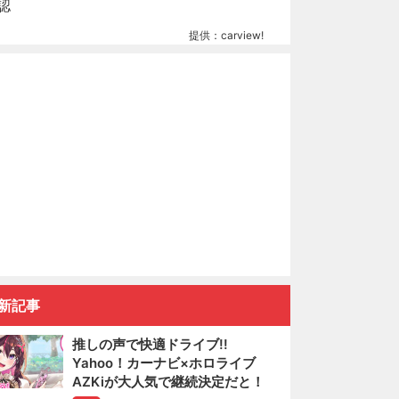
提供：carview!
新記事
推しの声で快適ドライブ!!
Yahoo！カーナビ×ホロライブ
AZKiが大人気で継続決定だと！