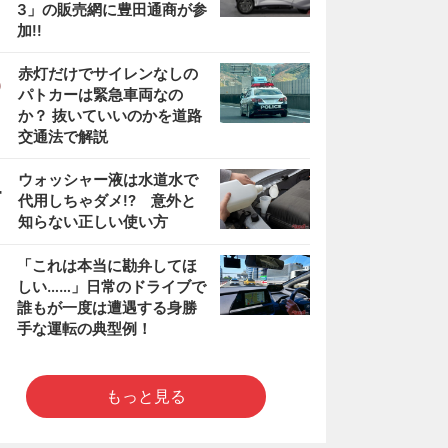
3」の販売網に豊田通商が参
加!!
3
赤灯だけでサイレンなしの
パトカーは緊急車両なの
か？ 抜いていいのかを道路
交通法で解説
4
ウォッシャー液は水道水で
代用しちゃダメ!? 意外と
知らない正しい使い方
5
「これは本当に勘弁してほ
しい……」日常のドライブで
誰もが一度は遭遇する身勝
手な運転の典型例！
もっと見る