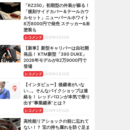
「RZ250」初期型の外装が蘇る！
「復刻サイドカバー＆テールカウ
ルセット」ニューパールホワイト
8万8000円で発売 ステッカー&未
塗装も
レコメンド
2025年3月22日
【新車】新型キャリパーは自社開
発品！ KTM新型「390 DUKE」
2026年モデルが82万9000円で
登場
レコメンド
2025年3月22日
【インタビュー】後継者がいな
い…。そんなバイクショップは連
絡を！ レッドバロンが本気で乗り
出す“事業継承”とは？
レコメンド
2025年3月22日
高性能リアショックの前に忘れて
ない！？ 宝の持ち腐れを防ぐ足ま