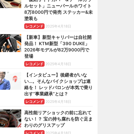
ルセット」ニューパールホワイト
8万8000円で発売 ステッカー&未
塗装も
レコメンド
2025年4月18日
【新車】新型キャリパーは自社開
発品！ KTM新型「390 DUKE」
2026年モデルが82万9000円で
登場
レコメンド
2025年4月18日
【インタビュー】後継者がいな
い…。そんなバイクショップは連
絡を！ レッドバロンが本気で乗り
出す“事業継承”とは？
レコメンド
2025年4月18日
高性能リアショックの前に忘れて
ない！？ 宝の持ち腐れを防ぐ足ま
わりのグリスアップ
レコメンド
2025年4月18日