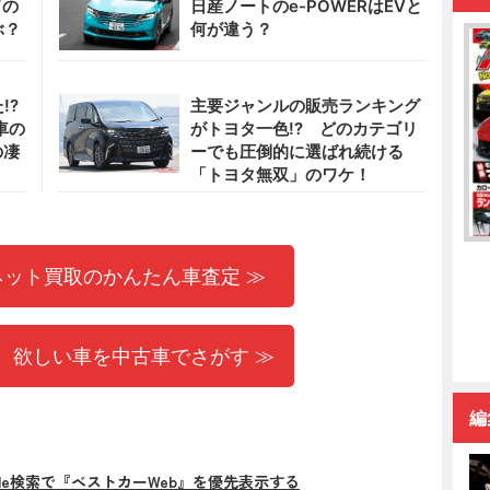
ドの
日産ノートのe-POWERはEVと
ぶ？
何が違う？
!?
主要ジャンルの販売ランキング
車の
がトヨタ一色!? どのカテゴリ
の凄
ーでも圧倒的に選ばれ続ける
「トヨタ無双」のワケ！
ネット買取のかんたん車査定 ≫
 欲しい車を中古車でさがす ≫
編
gle検索で『ベストカーWeb』を優先表示する