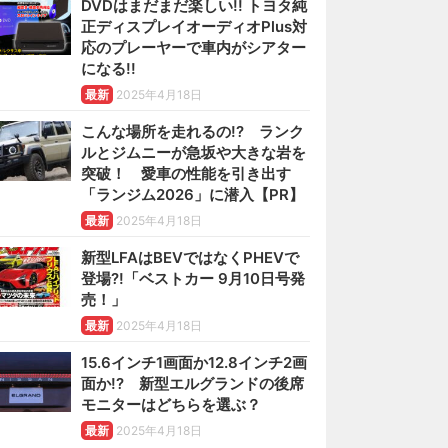
DVDはまだまだ楽しい!! トヨタ純
正ディスプレイオーディオPlus対
応のプレーヤーで車内がシアター
になる!!
最新
2025年4月18日
こんな場所を走れるの!? ランク
ルとジムニーが急坂や大きな岩を
突破！ 愛車の性能を引き出す
「ランジム2026」に潜入【PR】
最新
2025年4月18日
新型LFAはBEVではなくPHEVで
登場?!「ベストカー 9月10日号発
売！」
最新
2025年4月18日
15.6インチ1画面か12.8インチ2画
面か!? 新型エルグランドの後席
モニターはどちらを選ぶ？
最新
2025年4月18日