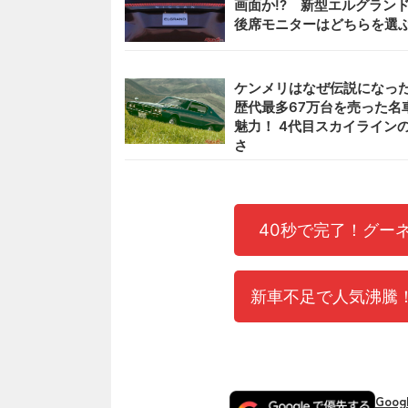
画面か!? 新型エルグラン
後席モニターはどちらを選
ケンメリはなぜ伝説になった
歴代最多67万台を売った名
魅力！ 4代目スカイライン
さ
40秒で完了！グー
新車不足で人気沸騰！
Goo