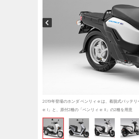
2019年登場のホンダ ベンリィ e:は、着脱式バッ
e: I」と、原付2種の「ベンリィ e: II」の2種を用意