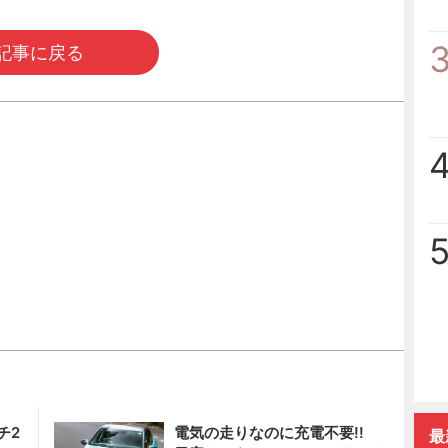
記事に戻る
チ2
電気の走りなのに充電不要!!
最