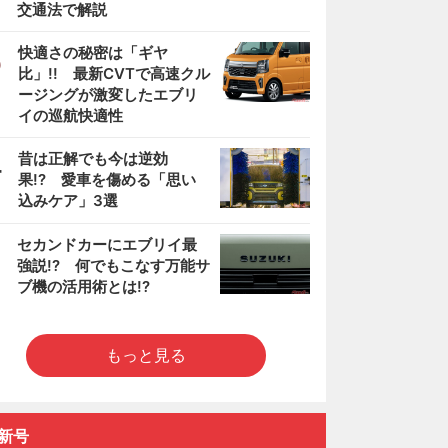
交通法で解説
3
快適さの秘密は「ギヤ
比」!! 最新CVTで高速クル
ージングが激変したエブリ
イの巡航快適性
4
昔は正解でも今は逆効
果!? 愛車を傷める「思い
込みケア」3選
5
セカンドカーにエブリイ最
強説!? 何でもこなす万能サ
ブ機の活用術とは!?
もっと見る
新号