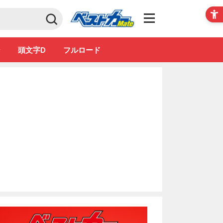
Club
ン
頭文字D
フルロード