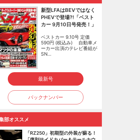
新型LFAはBEVではなく
PHEVで登場?!「ベスト
カー 9月10日号発売！」
ベストカー 9.10号 定価
590円 (税込み) 自動車メ
ーカー出演のテレビ番組が
SN…
最新号
バックナンバー
集部オススメ
「RZ250」初期型の外装が蘇る！
「復刻サイドカバー＆テールカウ