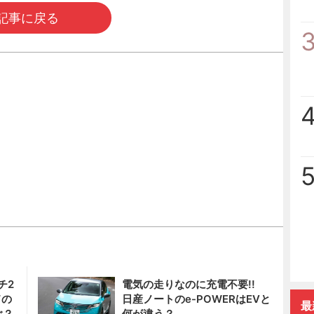
記事に戻る
チ2
電気の走りなのに充電不要!!
ドの
日産ノートのe-POWERはEVと
最
ぶ？
何が違う？