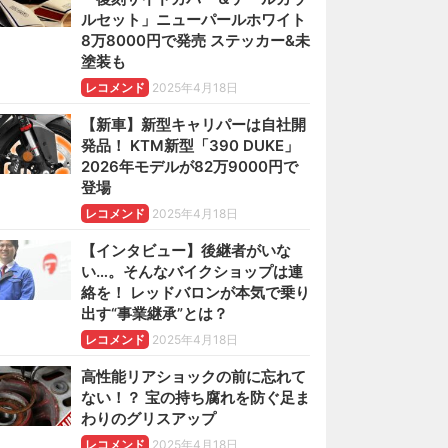
ルセット」ニューパールホワイト
8万8000円で発売 ステッカー&未
塗装も
レコメンド
2025年4月18日
【新車】新型キャリパーは自社開
発品！ KTM新型「390 DUKE」
2026年モデルが82万9000円で
登場
レコメンド
2025年4月18日
【インタビュー】後継者がいな
い…。そんなバイクショップは連
絡を！ レッドバロンが本気で乗り
出す“事業継承”とは？
レコメンド
2025年4月18日
高性能リアショックの前に忘れて
ない！？ 宝の持ち腐れを防ぐ足ま
わりのグリスアップ
レコメンド
2025年4月18日