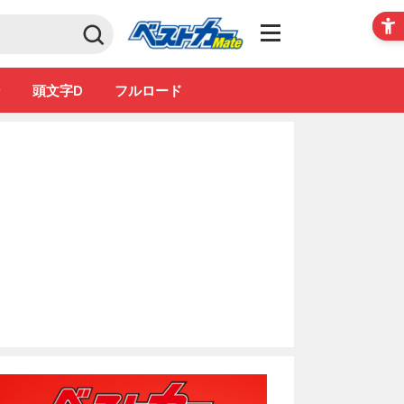
Club
ン
頭文字D
フルロード