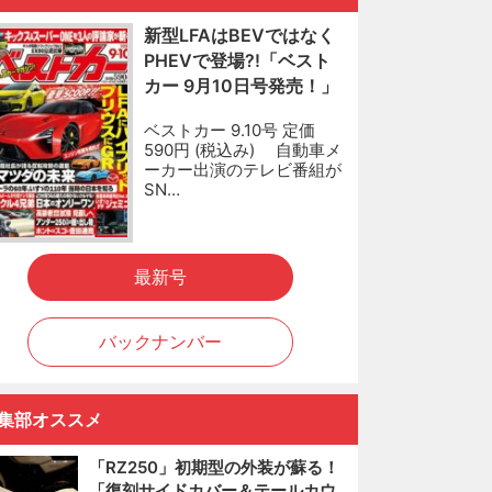
新型LFAはBEVではなく
PHEVで登場?!「ベスト
カー 9月10日号発売！」
ベストカー 9.10号 定価
590円 (税込み) 自動車メ
ーカー出演のテレビ番組が
SN…
最新号
バックナンバー
集部オススメ
「RZ250」初期型の外装が蘇る！
「復刻サイドカバー＆テールカウ