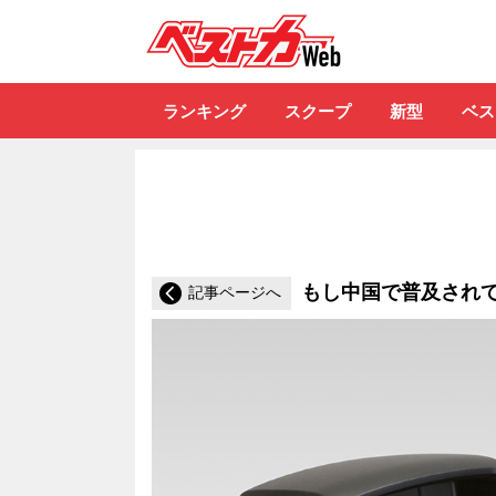
自動車情報誌「ベ
ランキング
スクープ
新型
ベス
もし中国で普及され
記事ページへ