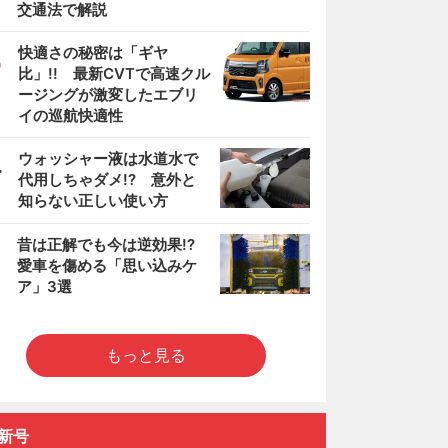
交通法で解説
3
快適さの秘密は「ギヤ
比」!! 最新CVTで高速クル
ージングが激変したエブリ
イの巡航快適性
4
ウォッシャー液は水道水で
代用しちゃダメ!? 意外と
知らない正しい使い方
5
昔は正解でも今は逆効果!?
愛車を傷める「思い込みケ
ア」3選
もっと見る
新号