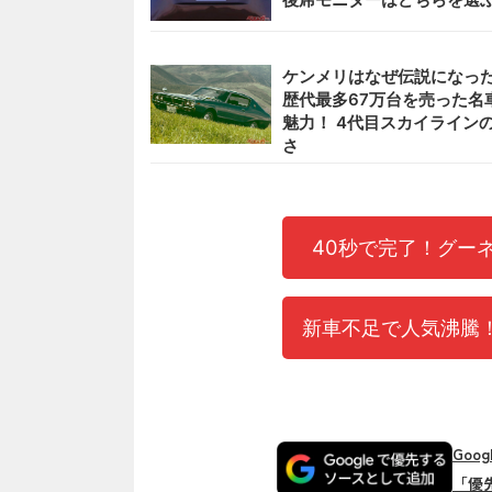
ケンメリはなぜ伝説になった
歴代最多67万台を売った名
魅力！ 4代目スカイライン
さ
40秒で完了！グー
新車不足で人気沸騰！
Goo
「優