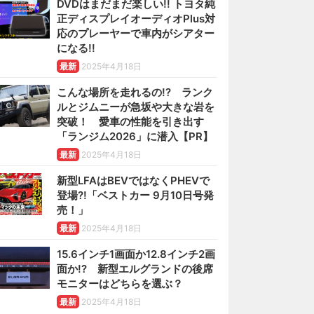
DVDはまだまだ楽しい!! トヨタ純
正ディスプレイオーディオPlus対
応のプレーヤーで車内がシアター
になる!!
最新
2025年4月18日
こんな場所を走れるの!? ランク
ルとジムニーが急坂や大きな岩を
突破！ 愛車の性能を引き出す
「ランジム2026」に潜入【PR】
最新
2025年4月18日
新型LFAはBEVではなくPHEVで
登場?!「ベストカー 9月10日号発
売！」
最新
2025年4月18日
15.6インチ1画面か12.8インチ2画
面か!? 新型エルグランドの後席
モニターはどちらを選ぶ？
最新
2025年4月18日