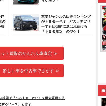
!?
主要ジャンルの販売ランキング
車の
がトヨタ一色!? どのカテゴリ
の凄
ーでも圧倒的に選ばれ続ける
「トヨタ無双」のワケ！
ネット買取のかんたん車査定 ≫
 欲しい車を中古車でさがす ≫
編
gle検索で『ベストカーWeb』を優先表示する
先するソース」とは？