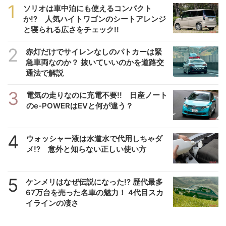
1
ソリオは車中泊にも使えるコンパクト
か!? 人気ハイトワゴンのシートアレンジ
と寝られる広さをチェック!!
2
赤灯だけでサイレンなしのパトカーは緊
急車両なのか？ 抜いていいのかを道路交
通法で解説
3
電気の走りなのに充電不要!! 日産ノート
のe-POWERはEVと何が違う？
4
ウォッシャー液は水道水で代用しちゃダ
メ!? 意外と知らない正しい使い方
5
ケンメリはなぜ伝説になった!? 歴代最多
67万台を売った名車の魅力！ 4代目スカ
イラインの凄さ