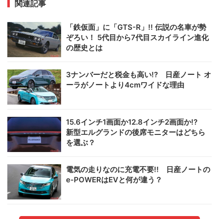
関連記事
「鉄仮面」に「GTS-R」!! 伝説の名車が勢
ぞろい！ 5代目から7代目スカイライン進化
の歴史とは
3ナンバーだと税金も高い!? 日産ノート オ
ーラがノートより4cmワイドな理由
15.6インチ1画面か12.8インチ2画面か!?
新型エルグランドの後席モニターはどちら
を選ぶ？
電気の走りなのに充電不要!! 日産ノートの
e-POWERはEVと何が違う？