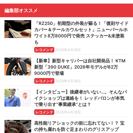
編集部オススメ
「RZ250」初期型の外装が蘇る！「復刻サイド
カバー＆テールカウルセット」ニューパールホ
ワイト8万8000円で発売 ステッカー&未塗装
も
レコメンド
2025年4月18日
【新車】新型キャリパーは自社開発品！ KTM
新型「390 DUKE」2026年モデルが82万
9000円で登場
レコメンド
2025年4月18日
【インタビュー】後継者がいない…。そんなバ
イクショップは連絡を！ レッドバロンが本気
で乗り出す“事業継承”とは？
レコメンド
2025年4月18日
高性能リアショックの前に忘れてない！？ 宝
の持ち腐れを防ぐ足まわりのグリスアップ