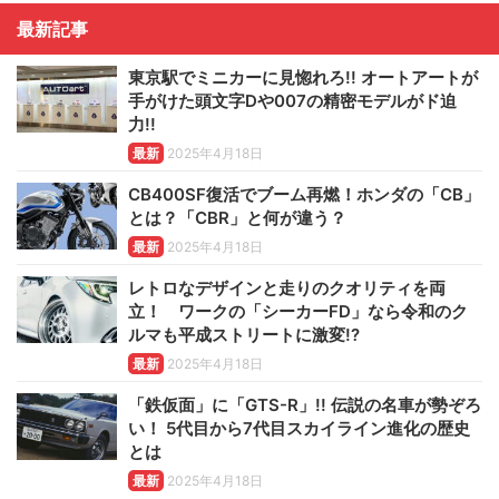
最新記事
東京駅でミニカーに見惚れろ!! オートアートが
手がけた頭文字Dや007の精密モデルがド迫
力!!
最新
2025年4月18日
CB400SF復活でブーム再燃！ホンダの「CB」
とは？「CBR」と何が違う？
最新
2025年4月18日
レトロなデザインと走りのクオリティを両
立！ ワークの「シーカーFD」なら令和のク
ルマも平成ストリートに激変!?
最新
2025年4月18日
「鉄仮面」に「GTS-R」!! 伝説の名車が勢ぞろ
い！ 5代目から7代目スカイライン進化の歴史
とは
最新
2025年4月18日