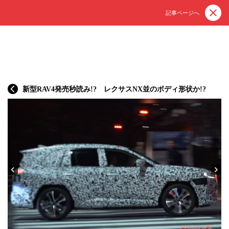
記事ページへ
新型RAV4発売秒読み!? レクサスNX並のボディ形状か!?