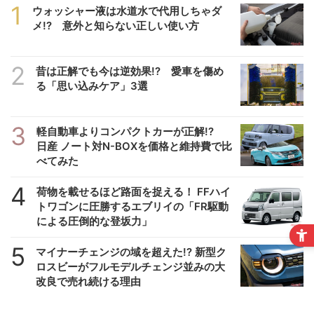
1
ウォッシャー液は水道水で代用しちゃダ
メ!? 意外と知らない正しい使い方
2
昔は正解でも今は逆効果!? 愛車を傷め
る「思い込みケア」3選
3
軽自動車よりコンパクトカーが正解!?
日産 ノート対N-BOXを価格と維持費で比
べてみた
4
荷物を載せるほど路面を捉える！ FFハイ
トワゴンに圧勝するエブリイの「FR駆動
による圧倒的な登坂力」
5
マイナーチェンジの域を超えた!? 新型ク
ロスビーがフルモデルチェンジ並みの大
改良で売れ続ける理由