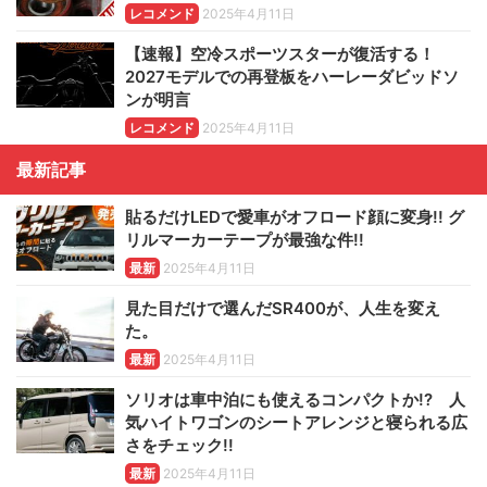
レコメンド
2025年4月11日
【速報】空冷スポーツスターが復活する！
2027モデルでの再登板をハーレーダビッドソ
ンが明言
レコメンド
2025年4月11日
最新記事
貼るだけLEDで愛車がオフロード顔に変身!! グ
リルマーカーテープが最強な件!!
最新
2025年4月11日
見た目だけで選んだSR400が、人生を変え
た。
最新
2025年4月11日
ソリオは車中泊にも使えるコンパクトか!? 人
気ハイトワゴンのシートアレンジと寝られる広
さをチェック!!
最新
2025年4月11日