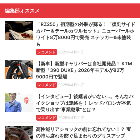
編集部オススメ
「RZ250」初期型の外装が蘇る！「復刻サイド
カバー＆テールカウルセット」ニューパールホ
ワイト8万8000円で発売 ステッカー&未塗装
も
レコメンド
2025年4月11日
【新車】新型キャリパーは自社開発品！ KTM
新型「390 DUKE」2026年モデルが82万
9000円で登場
レコメンド
2025年4月11日
【インタビュー】後継者がいない…。そんなバ
イクショップは連絡を！ レッドバロンが本気
で乗り出す“事業継承”とは？
レコメンド
2025年4月11日
高性能リアショックの前に忘れてない！？ 宝
の持ち腐れを防ぐ足まわりのグリスアップ