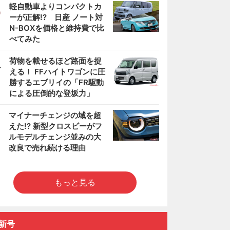
3
軽自動車よりコンパクトカ
ーが正解!? 日産 ノート対
N-BOXを価格と維持費で比
べてみた
4
荷物を載せるほど路面を捉
える！ FFハイトワゴンに圧
勝するエブリイの「FR駆動
による圧倒的な登坂力」
5
マイナーチェンジの域を超
えた!? 新型クロスビーがフ
ルモデルチェンジ並みの大
改良で売れ続ける理由
もっと見る
新号