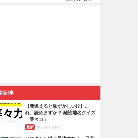
新記事
【間違えると恥ずかしい!?】こ
れ、読めますか？ 難読地名クイズ
「等々力」
最新
2025年4月11日