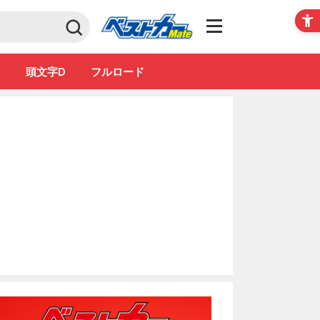
Club
ン
頭文字D
フルロード