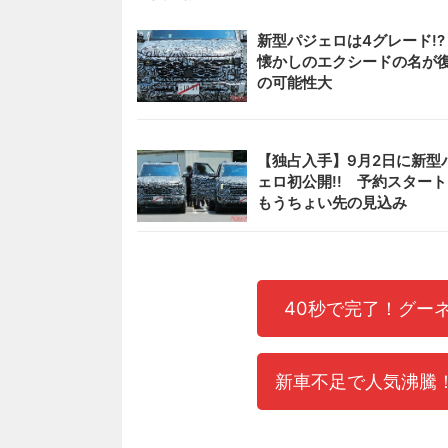
新型パジェロは4グレード!
懐かしのエクシードの名が
の可能性大
【独占入手】9月2日に新型
ェロ初公開!! 予約スター
もうちょい先の見込み
40秒で完了！グー
新車不足で人気沸騰！