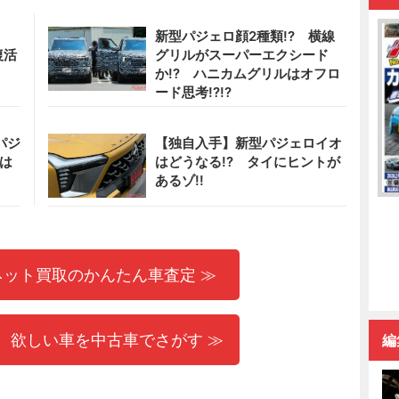
?
新型パジェロ顔2種類!? 横線
復活
グリルがスーパーエクシード
か!? ハニカムグリルはオフロ
ード思考!?!?
パジ
【独自入手】新型パジェロイオ
トは
はどうなる!? タイにヒントが
あるゾ!!
ネット買取のかんたん車査定 ≫
 欲しい車を中古車でさがす ≫
編