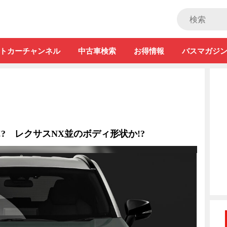
ストカー」
トカーチャンネル
中古車検索
お得情報
バスマガジ
!? レクサスNX並のボディ形状か!?