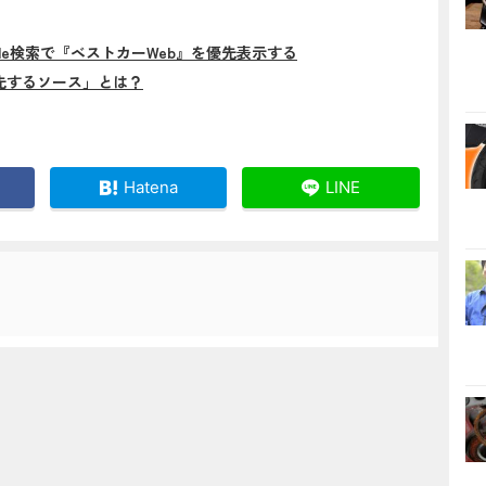
gle検索で『ベストカーWeb』を優先表示する
先するソース」とは？
Hatena
LINE