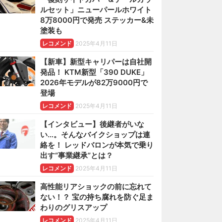
ルセット」ニューパールホワイト
8万8000円で発売 ステッカー&未
塗装も
レコメンド
2025年4月11日
【新車】新型キャリパーは自社開
発品！ KTM新型「390 DUKE」
2026年モデルが82万9000円で
登場
レコメンド
2025年4月11日
【インタビュー】後継者がいな
い…。そんなバイクショップは連
絡を！ レッドバロンが本気で乗り
出す“事業継承”とは？
レコメンド
2025年4月11日
高性能リアショックの前に忘れて
ない！？ 宝の持ち腐れを防ぐ足ま
わりのグリスアップ
レコメンド
2025年4月11日