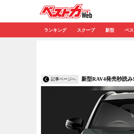
自動車情報誌「ベ
ランキング
スクープ
新型
ベス
新型RAV4発売秒読み
記事ページへ