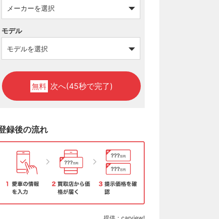
モデル
次へ(45秒で完了)
無料
登録後の流れ
提供：carview!