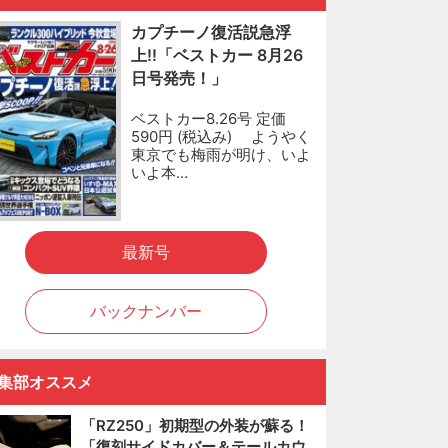
カプチーノ復活説急浮
上!!「ベストカー 8月26
日号発売！」
ベストカー8.26号 定価
590円 (税込み) ようやく
東京でも梅雨が明け、いよ
いよ本…
最新号
バックナンバー
集部オススメ
「RZ250」初期型の外装が蘇る！
「復刻サイドカバー＆テールカウ