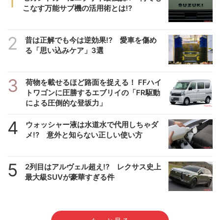
1
こなす万能サブ機の活用術とは!?
2
昔は正解でも今は逆効果!? 愛車を傷め
る「思い込みケア」3選
3
荷物を載せるほど路面を捉える！ FFハイ
トワゴンに圧勝するエブリイの「FR駆動
による圧倒的な登坂力」
4
ウォッシャー液は水道水で代用しちゃダ
メ!? 意外と知らない正しい使い方
5
2列目はアルヴェル超え!? レクサス史上
最大級SUVが豪華すぎる件