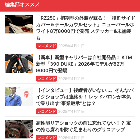
編集部オススメ
「RZ250」初期型の外装が蘇る！「復刻サイド
カバー＆テールカウルセット」ニューパールホ
ワイト8万8000円で発売 ステッカー&未塗装
も
レコメンド
2025年4月11日
【新車】新型キャリパーは自社開発品！ KTM
新型「390 DUKE」2026年モデルが82万
9000円で登場
レコメンド
2025年4月11日
【インタビュー】後継者がいない…。そんなバ
イクショップは連絡を！ レッドバロンが本気
で乗り出す“事業継承”とは？
レコメンド
2025年4月11日
高性能リアショックの前に忘れてない！？ 宝
の持ち腐れを防ぐ足まわりのグリスアップ
レコメンド
2025年4月11日