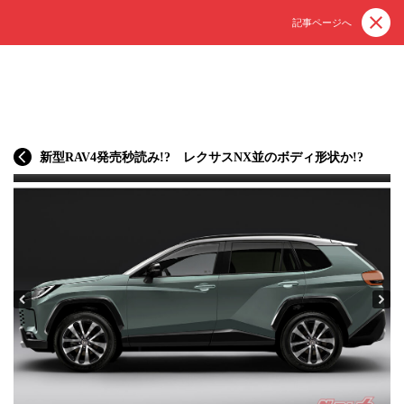
記事ページへ
新型RAV4発売秒読み!? レクサスNX並のボディ形状か!?