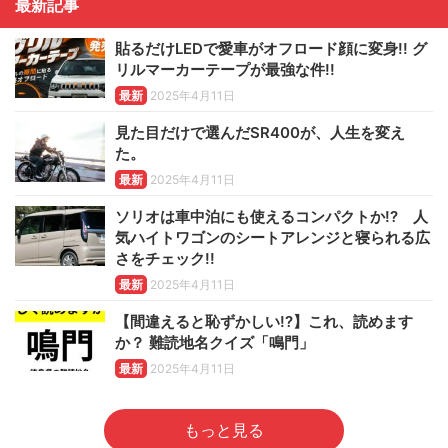
最新記事
貼るだけLEDで愛車がオフロード顔に変身!! グ
リルマーカーテープが最強な件!!
最新
2025年4月11日
見た目だけで選んだSR400が、人生を変え
た。
最新
2025年4月11日
ソリオは車中泊にも使えるコンパクトか!? 人
気ハイトワゴンのシートアレンジと寝られる広
さをチェック!!
最新
2025年4月11日
【間違えると恥ずかしい!?】これ、読めます
か？ 難読地名クイズ「鳴門」
最新
2025年4月11日
もっと見る