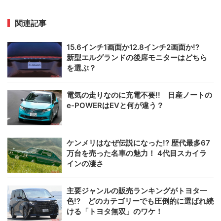
関連記事
15.6インチ1画面か12.8インチ2画面か!?
新型エルグランドの後席モニターはどちら
を選ぶ？
電気の走りなのに充電不要!! 日産ノートの
e-POWERはEVと何が違う？
ケンメリはなぜ伝説になった!? 歴代最多67
万台を売った名車の魅力！ 4代目スカイラ
インの凄さ
主要ジャンルの販売ランキングがトヨタ一
色!? どのカテゴリーでも圧倒的に選ばれ続
ける「トヨタ無双」のワケ！