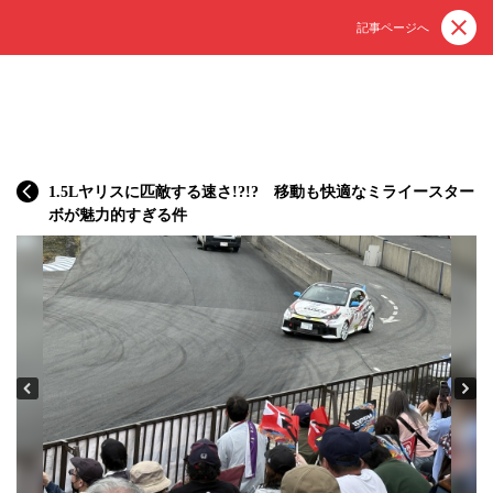
記事ページへ
1.5Lヤリスに匹敵する速さ!?!? 移動も快適なミライースター
ボが魅力的すぎる件