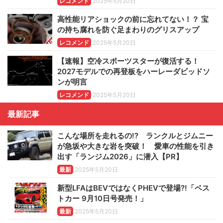
レコメンド
2025年5月20日
高性能リアショックの前に忘れてない！？ 宝
の持ち腐れを防ぐ足まわりのグリスアップ
レコメンド
2025年5月20日
【速報】空冷スポーツスターが復活する！
2027モデルでの再登板をハーレーダビッドソ
ンが明言
レコメンド
2025年5月20日
最新記事
こんな場所を走れるの!? ランクルとジムニー
が急坂や大きな岩を突破！ 愛車の性能を引き
出す「ランジム2026」に潜入【PR】
最新
2025年5月20日
新型LFAはBEVではなくPHEVで登場?!「ベス
トカー 9月10日号発売！」
最新
2025年5月20日