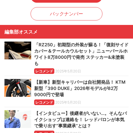
バックナンバー
編集部オススメ
「RZ250」初期型の外装が蘇る！「復刻サイド
カバー＆テールカウルセット」ニューパールホ
ワイト8万8000円で発売 ステッカー&未塗装
も
レコメンド
2025年5月20日
【新車】新型キャリパーは自社開発品！ KTM
新型「390 DUKE」2026年モデルが82万
9000円で登場
レコメンド
2025年5月20日
【インタビュー】後継者がいない…。そんなバ
イクショップは連絡を！ レッドバロンが本気
で乗り出す“事業継承”とは？