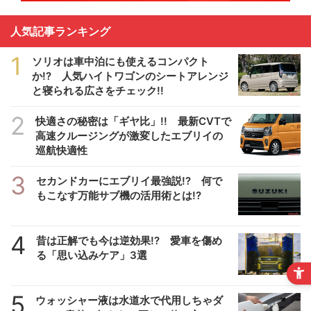
人気記事ランキング
1
ソリオは車中泊にも使えるコンパクト
か!? 人気ハイトワゴンのシートアレンジ
と寝られる広さをチェック!!
2
快適さの秘密は「ギヤ比」!! 最新CVTで
高速クルージングが激変したエブリイの
巡航快適性
3
セカンドカーにエブリイ最強説!? 何で
もこなす万能サブ機の活用術とは!?
4
昔は正解でも今は逆効果!? 愛車を傷め
る「思い込みケア」3選
5
ウォッシャー液は水道水で代用しちゃダ