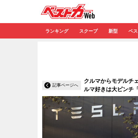
自動車情報誌「ベ
ランキング
スクープ
新型
ベス
クルマからモデルチェ
記事ページへ
ルマ好きは大ピンチ「