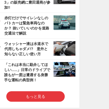
3」の販売網に豊田通商が参
加!!
3
赤灯だけでサイレンなしの
パトカーは緊急車両なの
か？ 抜いていいのかを道路
交通法で解説
4
ウォッシャー液は水道水で
代用しちゃダメ!? 意外と
知らない正しい使い方
5
「これは本当に勘弁してほ
しい……」日常のドライブで
誰もが一度は遭遇する身勝
手な運転の典型例！
もっと見る