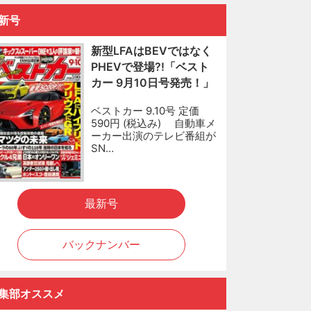
新号
新型LFAはBEVではなく
PHEVで登場?!「ベスト
カー 9月10日号発売！」
ベストカー 9.10号 定価
590円 (税込み) 自動車メ
ーカー出演のテレビ番組が
SN…
最新号
バックナンバー
集部オススメ