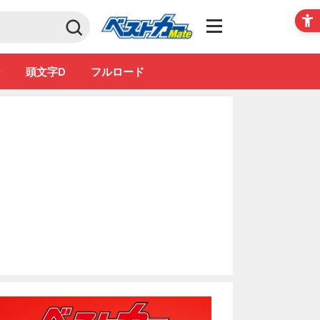
Club
ン
頭文字D
フルロード