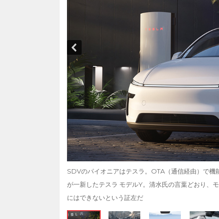
SDVのパイオニアはテスラ。OTA（通信経由）で
が一新したテスラ モデルY。清水氏の言葉どおり、
にはできないという証左だ