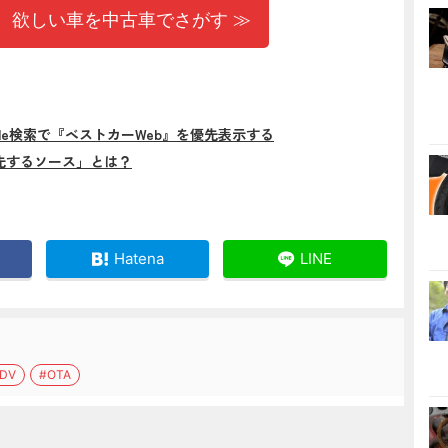
 欲しい車を中古車でさがす ≫
gle検索で『ベストカーWeb』を優先表示する
先するソース」とは？
Hatena
LINE
DV
#OTA