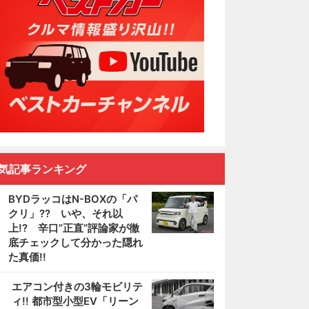
気記事ランキング
BYDラッコはN-BOXの「パ
クリ」?? いや、それ以
上!? 辛口”正直”評論家が徹
底チェックして分かった隠れ
た真価!!
2
エアコン付きの3輪モビリテ
ィ!! 都市型小型EV「リーン