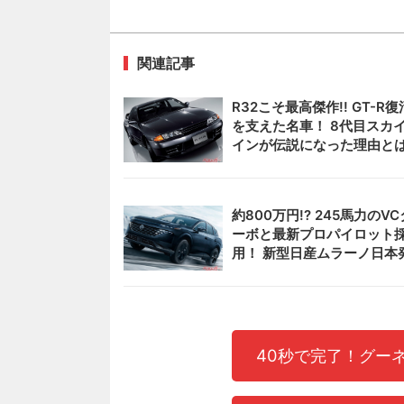
関連記事
R32こそ最高傑作!! GT-R復
を支えた名車！ 8代目スカ
インが伝説になった理由と
約800万円!? 245馬力のVC
ーボと最新プロパイロット
用！ 新型日産ムラーノ日本
40秒で完了！グー