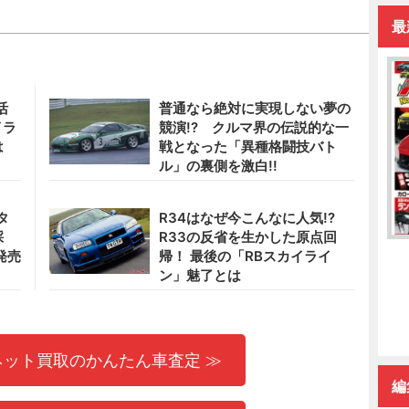
最
活
普通なら絶対に実現しない夢の
イラ
競演!? クルマ界の伝説的な一
は
戦となった「異種格闘技バト
ル」の裏側を激白!!
タ
R34はなぜ今こんなに人気!?
採
R33の反省を生かした原点回
発売
帰！ 最後の「RBスカイライ
ン」魅了とは
ネット買取のかんたん車査定 ≫
編