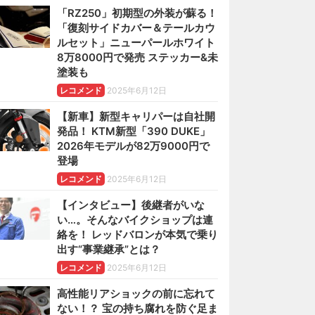
「RZ250」初期型の外装が蘇る！
「復刻サイドカバー＆テールカウ
ルセット」ニューパールホワイト
8万8000円で発売 ステッカー&未
塗装も
レコメンド
2025年6月12日
【新車】新型キャリパーは自社開
発品！ KTM新型「390 DUKE」
2026年モデルが82万9000円で
登場
レコメンド
2025年6月12日
【インタビュー】後継者がいな
い…。そんなバイクショップは連
絡を！ レッドバロンが本気で乗り
出す“事業継承”とは？
レコメンド
2025年6月12日
高性能リアショックの前に忘れて
ない！？ 宝の持ち腐れを防ぐ足ま