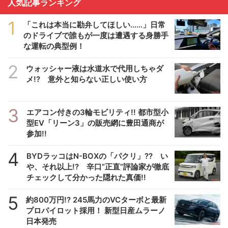
人気記事ランキング
1
「これは本当に勘弁してほしい……」日常
のドライブで誰もが一度は遭遇する身勝手
な運転の典型例！
2
ウォッシャー液は水道水で代用しちゃダ
メ!? 意外と知らない正しい使い方
3
エアコン付きの3輪モビリティ!! 都市型小
型EV「リーン3」の販売網に豊田通商が
参加!!
4
BYDラッコはN-BOXの「パクリ」?? い
や、それ以上!? 辛口”正直”評論家が徹底
チェックして分かった隠れた真価!!
5
約800万円!? 245馬力のVCターボと最新
プロパイロット採用！ 新型日産ムラーノ
日本発売