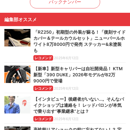
バックナンバー
編集部オススメ
「RZ250」初期型の外装が蘇る！「復刻サイド
カバー＆テールカウルセット」ニューパールホ
ワイト8万8000円で発売 ステッカー&未塗装
も
レコメンド
2025年6月12日
【新車】新型キャリパーは自社開発品！ KTM
新型「390 DUKE」2026年モデルが82万
9000円で登場
レコメンド
2025年6月12日
【インタビュー】後継者がいない…。そんなバ
イクショップは連絡を！ レッドバロンが本気
で乗り出す“事業継承”とは？
レコメンド
2025年6月12日
高性能リアショックの前に忘れてない！？ 宝