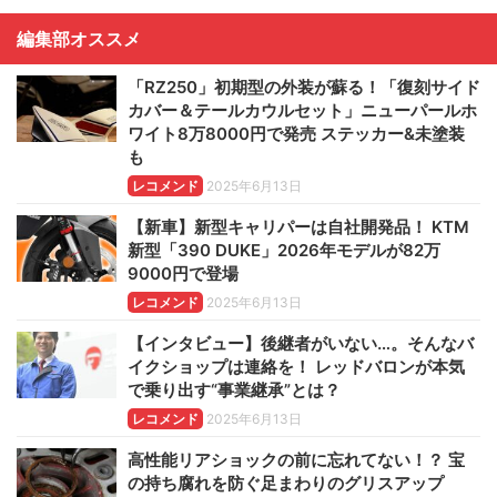
編集部オススメ
「RZ250」初期型の外装が蘇る！「復刻サイド
カバー＆テールカウルセット」ニューパールホ
ワイト8万8000円で発売 ステッカー&未塗装
も
レコメンド
2025年6月13日
【新車】新型キャリパーは自社開発品！ KTM
新型「390 DUKE」2026年モデルが82万
9000円で登場
レコメンド
2025年6月13日
【インタビュー】後継者がいない…。そんなバ
イクショップは連絡を！ レッドバロンが本気
で乗り出す“事業継承”とは？
レコメンド
2025年6月13日
高性能リアショックの前に忘れてない！？ 宝
の持ち腐れを防ぐ足まわりのグリスアップ