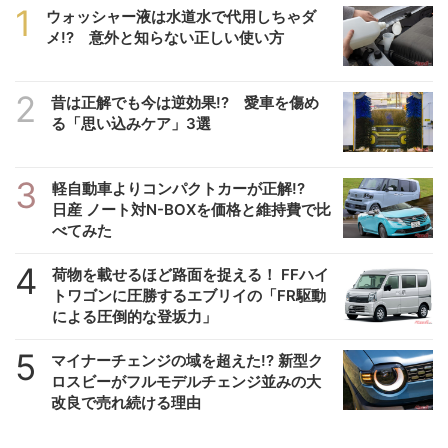
1
ウォッシャー液は水道水で代用しちゃダ
メ!? 意外と知らない正しい使い方
2
昔は正解でも今は逆効果!? 愛車を傷め
る「思い込みケア」3選
3
軽自動車よりコンパクトカーが正解!?
日産 ノート対N-BOXを価格と維持費で比
べてみた
4
荷物を載せるほど路面を捉える！ FFハイ
トワゴンに圧勝するエブリイの「FR駆動
による圧倒的な登坂力」
5
マイナーチェンジの域を超えた!? 新型ク
ロスビーがフルモデルチェンジ並みの大
改良で売れ続ける理由