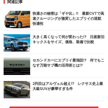
関連記事
快適さの秘密は「ギヤ比」!! 最新CVTで高
速クルージングが激変したエブリイの巡航
快適性
大きく高くなって何が変わった!? 日産新旧
キックスをサイズ、価格、装備で比較
セカンドカーにエブリイ最強説!? 何でもこ
なす万能サブ機の活用術とは!?
2列目はアルヴェル超え!? レクサス史上最
大級SUVが豪華すぎる件