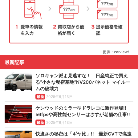
提供：carview!
最新記事
ソロキャン派よ見逃すな！ 日産純正で買え
る“小さな秘密基地”NV200バネット マイルー
ムの破壊力
最新
2025年6月13日
ケンウッドのミラー型ドラレコに新作登場!!
56fpsや高性能センサーはさすが老舗の仕事!!
最新
2025年6月13日
快適さの秘密は「ギヤ比」!! 最新CVTで高速