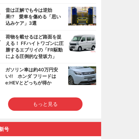
3
昔は正解でも今は逆効
果!? 愛車を傷める「思い
込みケア」3選
4
荷物を載せるほど路面を捉
える！ FFハイトワゴンに圧
勝するエブリイの「FR駆動
による圧倒的な登坂力」
5
ガソリン車は約40万円安
い!! ホンダ フリードは
e:HEVとどっちが得か
もっと見る
新号