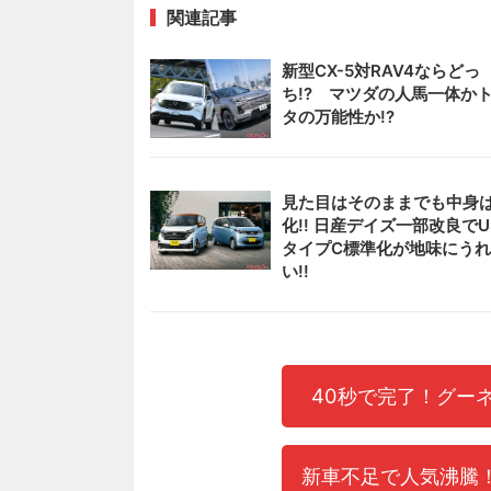
関連記事
新型CX-5対RAV4ならどっ
ち!? マツダの人馬一体か
タの万能性か!?
見た目はそのままでも中身
化!! 日産デイズ一部改良でU
タイプC標準化が地味にう
い!!
40秒で完了！グー
新車不足で人気沸騰！