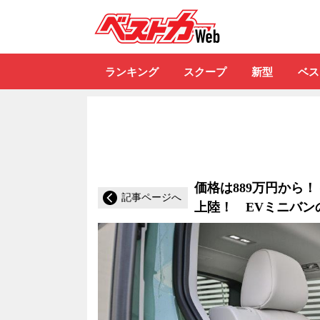
自動車情報誌「ベ
ランキング
スクープ
新型
ベス
価格は889万円から！
記事ページへ
上陸！ EVミニバンの