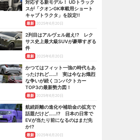
対応する新モデル！ UDトラック
スが「クオンGK車載用ショート
キャブトラクタ」を設定!!
最新
2025年6月20日
2列目はアルヴェル超え!? レク
サス史上最大級SUVが豪華すぎる
件
最新
2025年6月20日
かつてはフィット一強の時代もあ
ったけれど……! 実は今なお熾烈
な争いが続くコンパクトカー
TOP3の最新勢力図！
最新
2025年6月20日
航続距離の進化や補助金の拡充で
話題だけど……!? 日本の日常で
EVが当たり前になるのはまだ先
か!?
最新
2025年6月20日