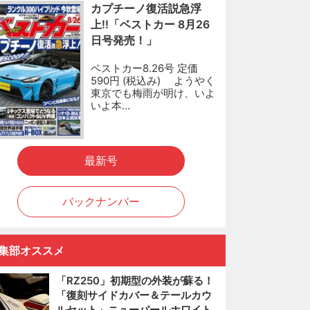
カプチーノ復活説急浮
上!!「ベストカー 8月26
日号発売！」
ベストカー8.26号 定価
590円 (税込み) ようやく
東京でも梅雨が明け、いよ
いよ本…
最新号
バックナンバー
集部オススメ
「RZ250」初期型の外装が蘇る！
「復刻サイドカバー＆テールカウ
ルセット」ニューパールホワイト