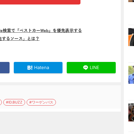
gle検索で『ベストカーWeb』を優先表示する
先するソース」とは？
Hatena
LINE
#ID.BUZZ
#ワーゲンバス