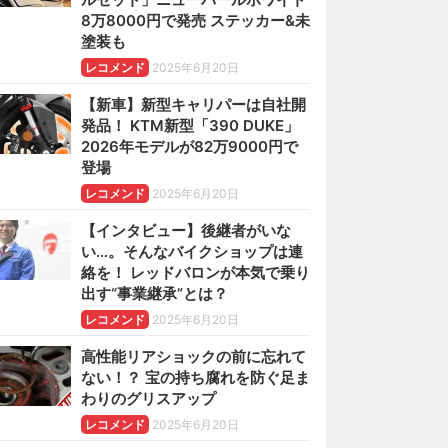
8万8000円で発売 ステッカー&未
塗装も
レコメンド
2025年6月20日
【新車】新型キャリパーは自社開
発品！ KTM新型「390 DUKE」
2026年モデルが82万9000円で
登場
レコメンド
2025年6月20日
【インタビュー】後継者がいな
い…。そんなバイクショップは連
絡を！ レッドバロンが本気で乗り
出す“事業継承”とは？
レコメンド
2025年6月20日
高性能リアショックの前に忘れて
ない！？ 宝の持ち腐れを防ぐ足ま
わりのグリスアップ
レコメンド
2025年6月20日