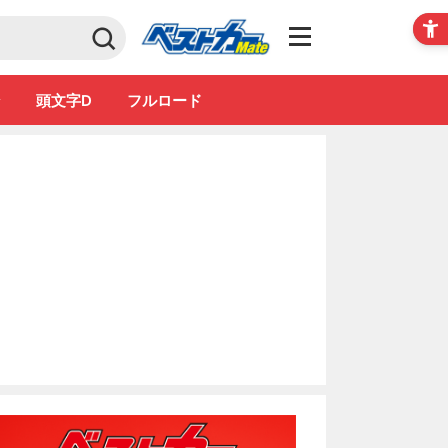
Club
ン
頭文字D
フルロード