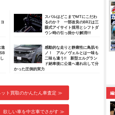
スバルはどこまでMTにこだわ
トヨ
るのか？ 一部改良のBRZは三
眼式アイサイト採用とシフトダ
ウン時の引っ掛かり解消!!!
は進
感動的な走りと静粛性に鳥肌モ
SB
ノ！ アル／ヴェルとは一味も
れし
二味も違う!! 新型エルグラン
ド納車後に公道へ連れ出して分
かった圧倒的実力
ネット買取のかんたん車査定 ≫
編
 欲しい車を中古車でさがす ≫